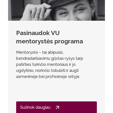
Pasinaudok VU
mentorystės programa
Mentorystė – tai abipusis,
bendradarbiavimu grįstas ryšys tarp
patirties turinčio mentoriaus ir jo
ugdytinio, norinčio tobulėti ir augti
asmeninėje bei profesinėje srityje.
Sužinok daugiau