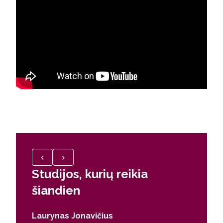
Studijos, kurių reikia
Žinio
šiandien
dinam
regio
Laurynas Jonavičius