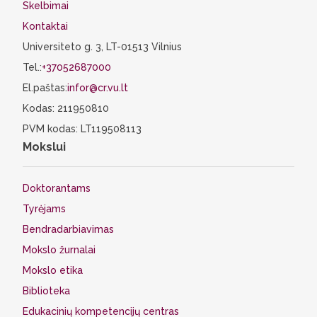
Skelbimai
Kontaktai
Universiteto g. 3, LT-01513 Vilnius
Tel.:
+37052687000
El.paštas:
infor@cr.vu.lt
Kodas: 211950810
PVM kodas: LT119508113
Mokslui
Doktorantams
Tyrėjams
Bendradarbiavimas
Mokslo žurnalai
Mokslo etika
Biblioteka
Edukacinių kompetencijų centras