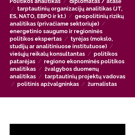
Politikos analitikas
/
diplomatas / atašė
tarnyboje, atstovaujant valstybės interesams
/
tarptautinių organizacijų analitikas (JT,
ambasadose, konsulatuose ar tarptautinėse
ES, NATO, EBPO ir kt.)
/
geopolitinių rizikų
misijose. Be to, absolventai gali tapti analitikais ir
analitikas (privačiame sektoriuje)
/
ekspertais tarptautinėse organizacijose,
energetinio saugumo ir regioninės
akademinėse, tyrimų ar studijų institucijose, kur
politikos ekspertas
/
tyrėjas (mokslo,
reikalingos kompetencijos vertinti regiono politinę
studijų ar analitiniuose institutuose)
/
dinamiką, konfliktus, energetinį saugumą ar
viešųjų reikalų konsultantas
/
politikos
informacines grėsmes.
patarėjas
/
regiono ekonominės politikos
analitikas
/
žvalgybos duomenų
analitikas
/
tarptautinių projektų vadovas
/
politinis apžvalgninkas
/
žurnalistas