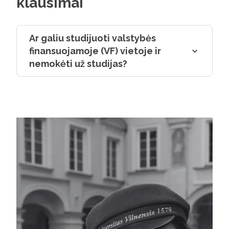
klausimai
argumentuotai vertinti įvykius regione.
analitine
gilinti ži
Europos 
Ar galiu studijuoti valstybės
Programa
finansuojamoje (VF) vietoje ir
šalių sa
nemokėti už studijas?
pasaulio
transfor
sistemai
ne tik s
regiono p
interpret