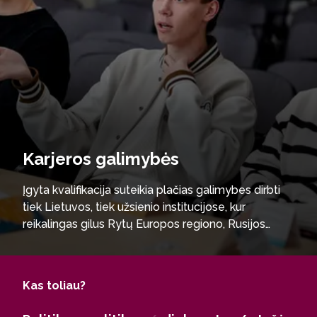
Karjeros galimybės
Įgyta kvalifikacija suteikia plačias galimybes dirbti
tiek Lietuvos, tiek užsienio institucijose, kur
reikalingas gilus Rytų Europos regiono, Rusijos
politikos, visuomenės ir saugumo procesų
išmanymas. Absolventai gali dirbti prie politikos
formavimo, regioninių strategijų kūrimo ir
Kas toliau?
sprendimų pagrindimo. Programoje įgytos žinios
taip pat atveria kelią karjerai diplomatinėje