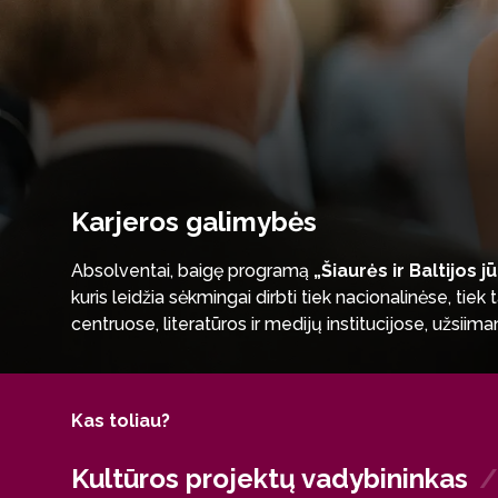
Karjeros galimybės
Absolventai, baigę programą
„Šiaurės ir Baltijos 
kuris leidžia sėkmingai dirbti tiek nacionalinėse, tiek 
centruose, literatūros ir medijų institucijose, užsii
Absolventai taip pat gali veikti kaip tarpkultūrinės ko
veiklos. Viešajame sektoriuje jie gali dirbti diplomat
tarpininkavimo ir regioninio bendradarbiavimo. Be to, 
Kas toliau?
kompanijose, rinkodaros, komunikacijos ir viešųjų ryši
Kultūros projektų vadybininkas
Programos absolventai yra kritiškai mąstantys, savaranki