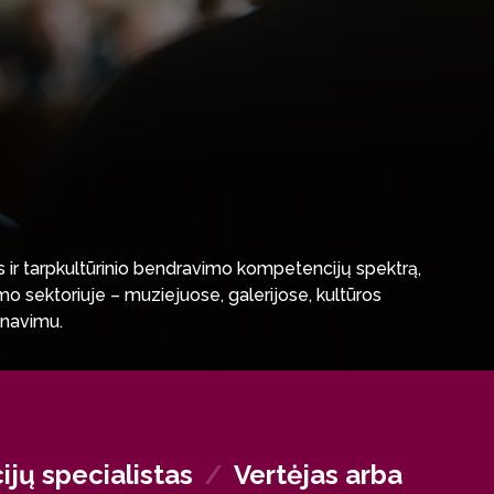
bos ir tarpkultūrinio bendravimo kompetencijų spektrą,
etimo sektoriuje – muziejuose, galerijose, kultūros
inavimu.
dedant prie tarptautinių projektų ir organizacijų
ijose, prisidedant prie kultūrinių mainų,
idos ir kūrybinių industrijų srityse – tarptautinėse
pratimas.
ijų specialistas
/
Vertėjas arba
 įvairių tarptautinių, tarpdisciplininių ir