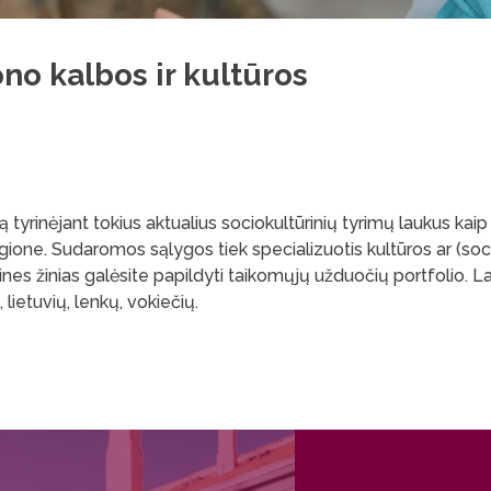
ono kalbos ir kultūros
 tyrinėjant tokius aktualius sociokultūrinių tyrimų laukus kaip 
ione. Sudaromos sąlygos tiek specializuotis kultūros ar (socio)l
Teorines žinias galėsite papildyti taikomųjų užduočių portfolio. 
lietuvių, lenkų, vokiečių.