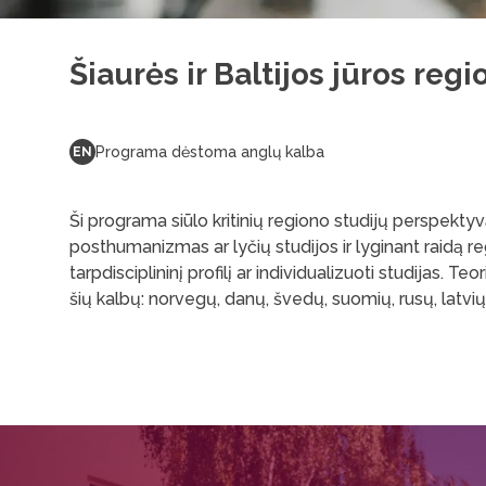
Šiaurės ir Baltijos jūros regi
Programa dėstoma anglų kalba
EN
Ši programa siūlo kritinių regiono studijų perspektyvą
posthumanizmas ar lyčių studijos ir lyginant raidą reg
tarpdisciplininį profilį ar individualizuoti studijas. 
šių kalbų: norvegų, danų, švedų, suomių, rusų, latvių, 