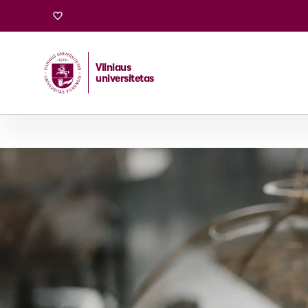
Vilniaus
universitetas
Pradžia
/
Stojantiesiems
/
Magistrantūros studijos
/
Šiau