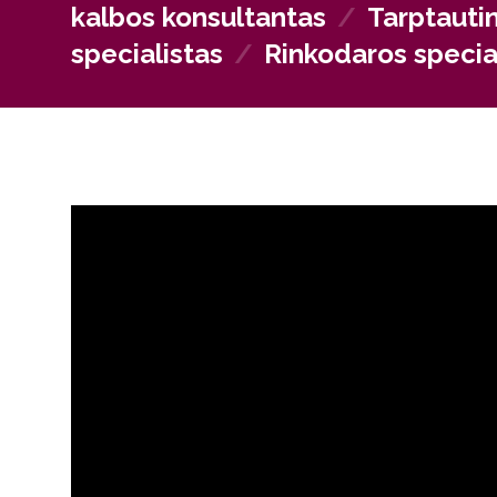
daugiakultūrių aplinkų, veikti kaip kultūros ekspertai,
kalbos konsultantas
/
Tarptautin
specialistas
/
Rinkodaros speciali