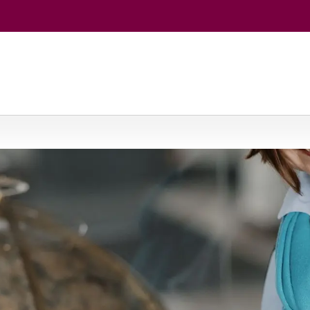
rės ir Baltijos jūros regiono kalbos ir kultūros