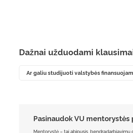
Dažnai užduodami klausima
Ar galiu studijuoti valstybės finansuojam
Pasinaudok VU mentorystės
Mentorystė – tai abipusis, bendradarbiavimu grį