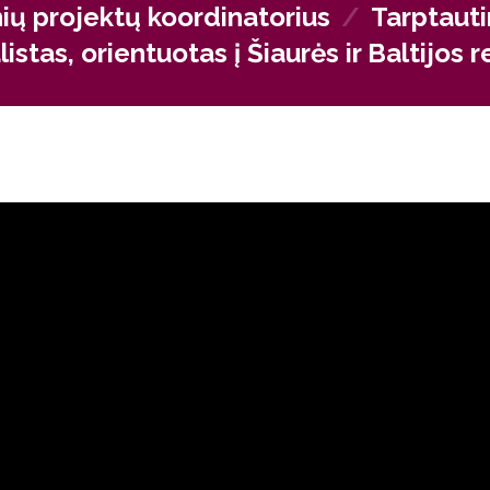
 tarpininkai ir kompetentingi humanitarinio išsilavinimo speciali
ių projektų koordinatorius
/
Tarptaut
stas, orientuotas į Šiaurės ir Baltijos 