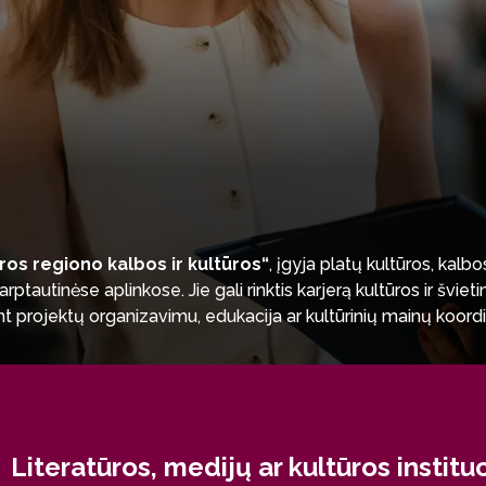
jūros regiono kalbos ir kultūros“
, įgyja platų kultūros, kal
tarptautinėse aplinkose. Jie gali rinktis karjerą kultūros ir švi
mant projektų organizavimu, edukacija ar kultūrinių mainų koord
munikacijos specialistai, vertėjai ar kalbos konsultantai, prisi
ijoje, tarptautinėse institucijose ar nevyriausybinėse organizac
įgytos kompetencijos leidžia sėkmingai dirbti verslo, žiniaskla
ų pozicijose, kur reikalingas gilus regionų kalbų ir kultūrų su
/
Literatūros, medijų ar kultūros instituc
ški ir kultūriškai jautrūs specialistai, gebantys prisitaikyti prie