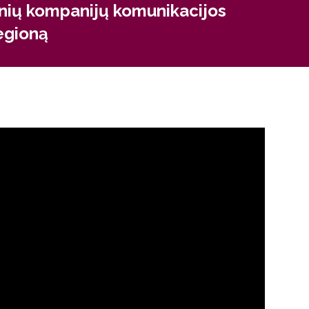
stai.
inių kompanijų komunikacijos
regioną