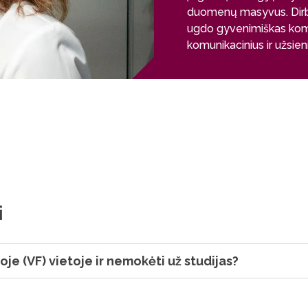
duomenų masyvus. Dirb
ugdo gyvenimiškas kompe
komunikacinius ir užsien
galimybę studentams sute
nuasmenintais pacientų
Sistemų biologas yra tas,
informaciją, pasitelkd
atsakyti į klausimą, kai
lygmenimis – tiek atskira
taikyti savo įgytas ko
analitikais ar bioinformat
tarnyboje ar akademijoj
i
oje (VF) vietoje ir nemokėti už studijas?