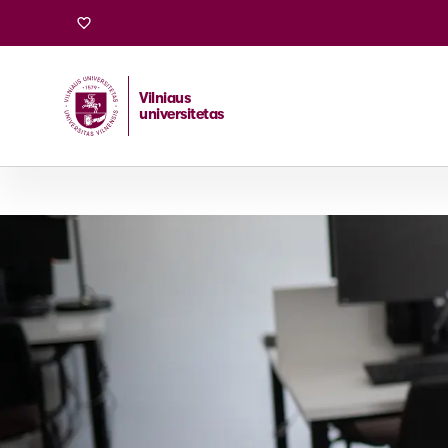
Vilniaus
universitetas
Pradžia
/
Stojantiesiems
/
Magistrantūros studijos
/
Sis