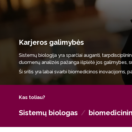
Karjeros galimybės
Sistemų biologija yra sparčiai auganti, tarpdisciplini
duomenų analizės pažanga išplėtė jos galimybes, s
Ši sritis yra labai svarbi biomedicinos inovacijoms, p
terapijas. Ji taip pat skatina genomikos, proteomikos
Sistemų biologų paklausa auga biotechnologijų, farm
tyrimų institutuose, ligoninėse, biobankuose, sveika
Kas toliau?
duomenimis, bioinformatika ir duomenų analize.
Sistemų biologas
/
biomedicinin
Daugelis absolventų tęsia doktorantūros studijas, pris
sistemų biologija siūlo galingą būdą suprasti sudėtin