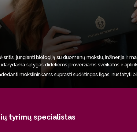
nė sritis, jungianti biologiją su duomenų mokslu, inžinerija ir
udarydama sąlygas dideliems proveržiams sveikatos ir aplin
adedanti mokslininkams suprasti sudėtingas ligas, nustatyti bio
 ir skaičiavimo biologijos pažangą.
acijos, sveikatos priežiūros ir aplinkos mokslų srityse. Abso
tos priežiūros laboratorijose ir biotechnologijų bei farmacij
ių tyrimų specialistas
ijungia prie tarptautinių mokslinių tyrimų tinklų arba tampa ak
gus gyvenimo procesus ir pritaikyti šias žinias žmonių sveikata