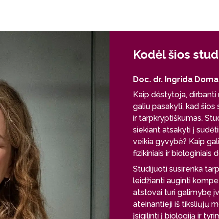
Kodėl šios stud
Doc. dr. Ingrida Doma
Kaip dėstytoja, dirbant
galiu pasakyti, kad šio
ir tarpkryptiškumas. Stu
siekiant atsakyti į sudė
veikia gyvybė? Kaip gal
fizikiniais ir biologiniai
Studijuoti susirenka tar
leidžianti auginti komp
atstovai turi galimybę 
ateinantieji iš tiksliųjų
įsigilinti į biologiją ir