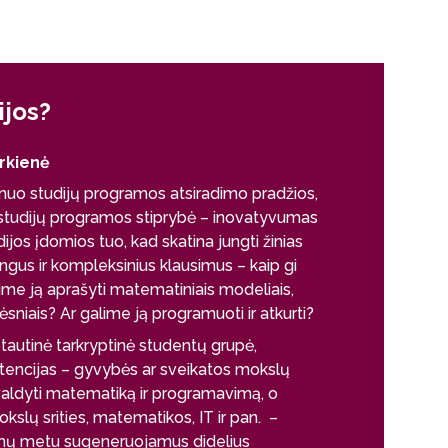
ijos?
rkienė
i nuo studijų programos atsiradimo pradžios,
s studijų programos stiprybė – inovatyvumas
dijos įdomios tuo, kad skatina jungti žinias
tingus ir kompleksinius klausimus – kaip gi
ime ją aprašyti matematiniais modeliais,
s dėsniais? Ar galime ją programuoti ir atkurti?
ptautinė tarkryptinė studentų grupė,
etencijas – gyvybės ar sveikatos mokslų
įvaldyti matematiką ir programavimą, o
 mokslų srities, matematikos, IT ir pan. –
 tyrimų metu sugeneruojamus didelius