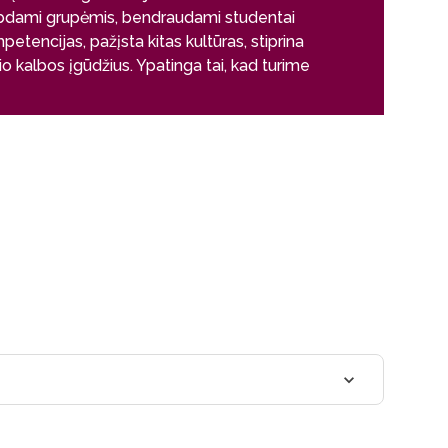
dami grupėmis, bendraudami studentai
tencijas, pažįsta kitas kultūras, stiprina
io kalbos įgūdžius. Ypatinga tai, kad turime
ikti prieigą praktikuotis ir dirbti su
/tyrimų savanorių sveikatos duomenimis.
 kuris geba jungti įvairių tipų biologinę
amas matematinius ir IT metodus, siekdamas
p veikia gyvos sistemos skirtingais
i, tiek kartu. Sistemų biologai gali plačiai
mpetencijas, įsidarbindami duomenų
ikais tiek industrijoje, versle, tiek valstybės
e.