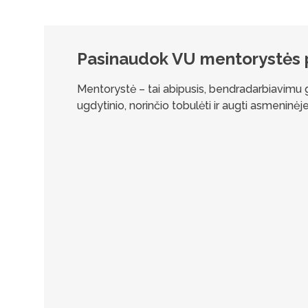
Pasinaudok VU mentorystės
Mentorystė – tai abipusis, bendradarbiavimu grį
ugdytinio, norinčio tobulėti ir augti asmeninėje