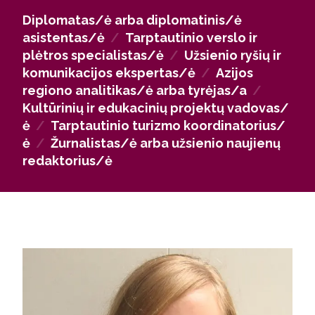
komunikacijos įgūdžiai atveria duris į valstybės
Diplomatas/ė arba diplomatinis/ė
institucijas, Lietuvos ir užsienio diplomatines
asistentas/ė
/
Tarptautinio verslo ir
atstovybes bei tarptautines nevyriausybines
plėtros specialistas/ė
/
Užsienio ryšių ir
organizacijas. Taip pat absolventai yra laukiami
komunikacijos ekspertas/ė
/
Azijos
žiniasklaidos priemonėse, viešųjų ryšių agentūrose
regiono analitikas/ė arba tyrėjas/a
/
bei akademiniame sektoriuje, kur vykdomi
Kultūrinių ir edukacinių projektų vadovas/
moksliniai ir taikomieji regiono tyrimai.
ė
/
Tarptautinio turizmo koordinatorius/
ė
/
Žurnalistas/ė arba užsienio naujienų
redaktorius/ė