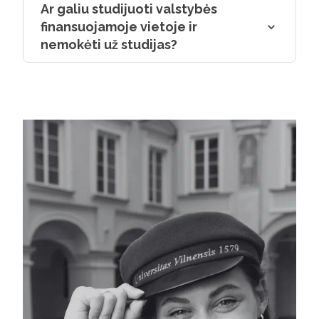
programą tik patvirtino mano įspūdį –
Ar galiu studijuoti valstybės
Šiuolaikinės Azijos studijų programa
finansuojamoje vietoje ir
buvo puikus pasirinkimas.“
nemokėti už studijas?