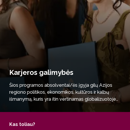
Karjeros galimybės
Šios programos absolventai/ės įgyja gilų Azijos
regiono politikos, ekonomikos, kultūros ir kalbų
išmanymą, kuris yra itin vertinamas globalizuotoje
darbo rinkoje. Jie gali sėkmingai dirbti tarptautinėse
bei vietinėse verslo įmonėse, turizmo, kultūros ir
švietimo sektoriuose, padėdami megzti ryšius su
Kas toliau?
Azijos šalimis. Analitiniai bei tarpkultūrinės