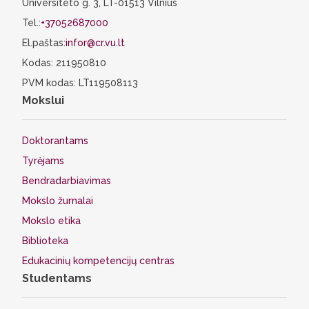
Universiteto g. 3, LT-01513 Vilnius
Tel.:
+37052687000
El.paštas:
infor@cr.vu.lt
Kodas: 211950810
PVM kodas: LT119508113
Mokslui
Doktorantams
Tyrėjams
Bendradarbiavimas
Mokslo žurnalai
Mokslo etika
Biblioteka
Edukacinių kompetencijų centras
Studentams