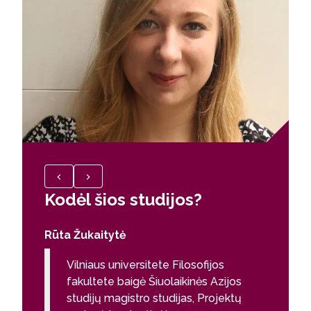
Kodėl šios studijos?
Kodėl
Rūta Žukaitytė
Kęstutis
Vilniaus universitete Filosofijos
Viln
fakultete baigė Šiuolaikinės Azijos
faku
studijų magistro studijas, Projektų
stud