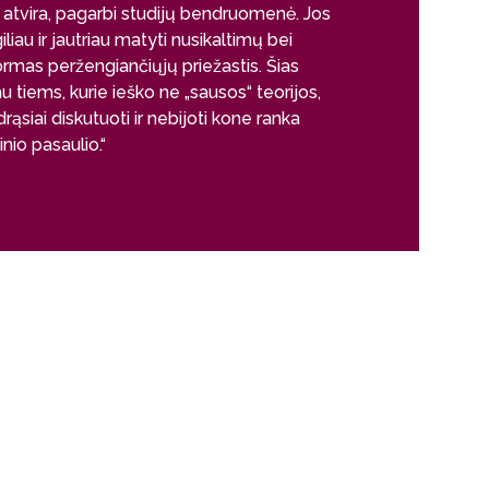
r atvira, pagarbi studijų bendruomenė. Jos
iliau ir jautriau matyti nusikaltimų bei
ormas peržengiančiųjų priežastis. Šias
 tiems, kurie ieško ne „sausos“ teorijos,
drąsiai diskutuoti ir nebijoti kone ranka
inio pasaulio.“