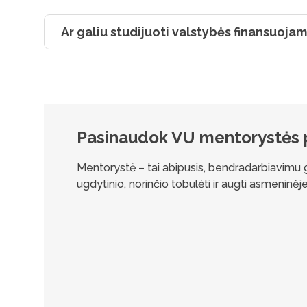
Ar galiu studijuoti valstybės finansuojam
Pasinaudok VU mentorystės
Mentorystė – tai abipusis, bendradarbiavimu grį
ugdytinio, norinčio tobulėti ir augti asmeninėje