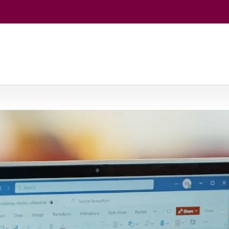
omoji ir teorinė kriminologija