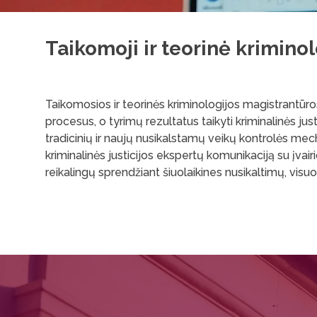
Taikomoji ir teorinė kriminol
Taikomosios ir teorinės kriminologijos magistrantūros
procesus, o tyrimų rezultatus taikyti kriminalinės ju
tradicinių ir naujų nusikalstamų veikų kontrolės mecha
kriminalinės justicijos ekspertų komunikaciją su įvai
reikalingų sprendžiant šiuolaikines nusikaltimų, vi