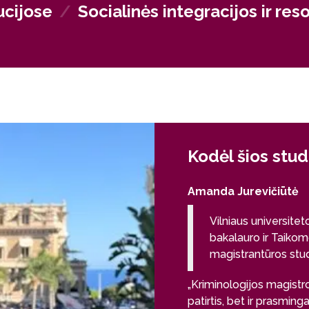
ucijose
/
Socialinės integracijos ir res
Kodėl šios stud
Amanda Jurevičiūtė
Vilniaus universitet
bakalauro ir Taikomo
magistrantūros stud
„Kriminologijos magistr
patirtis, bet ir prasming