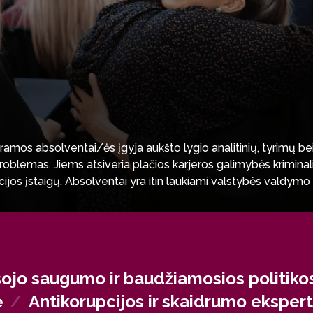
ramos absolventai/ės įgyja aukšto lygio analitinių, tyrimų be
roblemas. Jiems atsiveria plačios karjeros galimybės kriminal
cijos įstaigų. Absolventai yra itin laukiami valstybės valdymo 
rnyba (STT). Taip pat įgytos žinios leidžia sėkmingai įsijungti į
tojamos nusikalstamumo prevencijos programos ir advokatuojam
šojo saugumo ir baudžiamosios politikos
ė
/
Antikorupcijos ir skaidrumo eksper