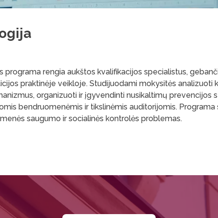
ogija
 programa rengia aukštos kvalifikacijos specialistus, gebančiu
sticijos praktinėje veikloje. Studijuodami mokysitės analizuot
nizmus, organizuoti ir įgyvendinti nusikaltimų prevencijos stra
riomis bendruomenėmis ir tikslinėmis auditorijomis. Programa su
suomenės saugumo ir socialinės kontrolės problemas.