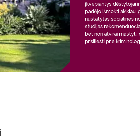
įkvepiantys dėstytojai i
padėjo išmokti aiškiau, g
nustatytas socialines n
studijas rekomenduočiau
bet nori atvirai mąstyti, 
prisiliesti prie kriminolog
i