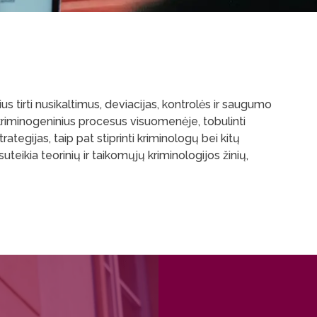
s tirti nusikaltimus, deviacijas, kontrolės ir saugumo
i kriminogeninius procesus visuomenėje, tobulinti
tegijas, taip pat stiprinti kriminologų bei kitų
teikia teorinių ir taikomųjų kriminologijos žinių,