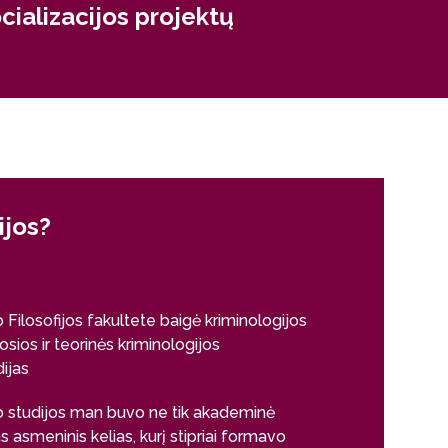
ocializacijos projektų
ijos?
o Filosofijos fakultete baigė kriminologijos
sios ir teorinės kriminologijos
ijas
o studijos man buvo ne tik akademinė
as asmeninis kelias, kurį stipriai formavo