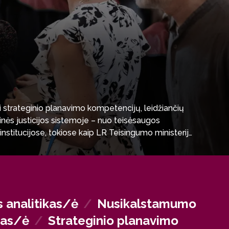
i strateginio planavimo kompetencijų, leidžiančių
inės justicijos sistemoje – nuo teisėsaugos
institucijose, tokiose kaip LR Teisingumo ministerija,
 vietinių bei tarptautinių nevyriausybinių organizacijų
a už žmogaus teises.
 analitikas/ė
/
Nusikalstamumo
tas/ė
/
Strateginio planavimo