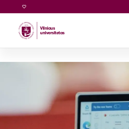
Vilniaus
universitetas
Pradžia
/
Stojantiesiems
/
Magistrantūros studijos
/
Taik