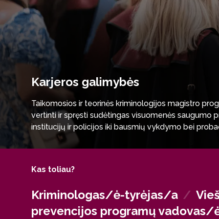
Karjeros galimybės
Taikomosios ir teorinės kriminologijos magistro prog
vertinti ir spręsti sudėtingas visuomenės saugumo p
institucijų ir policijos iki bausmių vykdymo bei proba
LR Vidaus reikalų ministerija ar Specialiųjų tyrimų ta
veiklą, kur atliekami antikorupciniai tyrimai, plė
Kas toliau?
Kriminologas/ė-tyrėjas/a
/
Vie
prevencijos programų vadovas/