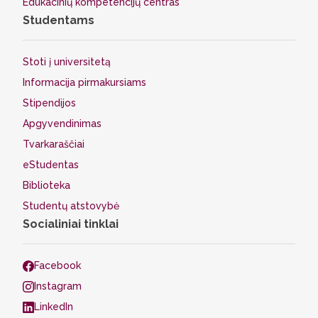
Edukacinių kompetencijų centras
Studentams
Stoti į universitetą
Informacija pirmakursiams
Stipendijos
Apgyvendinimas
Tvarkaraščiai
eStudentas
Biblioteka
Studentų atstovybė
Socialiniai tinklai
Facebook
Instagram
LinkedIn