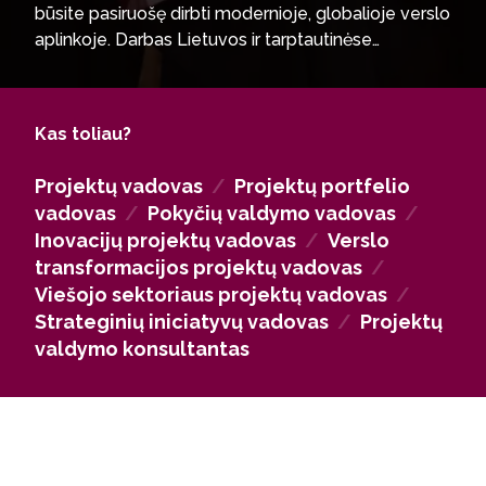
būsite pasiruošę dirbti modernioje, globalioje verslo
aplinkoje. Darbas Lietuvos ir tarptautinėse
organizacijose. Studijų metu įgytos žinios ir įgūdžiai
parengs karjerai vyriausybinėse organizacijose,
vykdančiose tarptautinius projektus. Konsultacinis
Kas toliau?
darbas. Studijuojant išlavintas strateginis požiūris į
projektų valdymą leis užsiimti konsultacine veikla
Projektų vadovas
/
Projektų portfelio
Lietuvos bei užsienio įmonėse.
vadovas
/
Pokyčių valdymo vadovas
/
Inovacijų projektų vadovas
/
Verslo
transformacijos projektų vadovas
/
Viešojo sektoriaus projektų vadovas
/
Strateginių iniciatyvų vadovas
/
Projektų
valdymo konsultantas