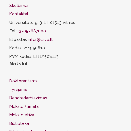
Skelbimai
Kontaktai
Universiteto g. 3, LT-01513 Vilnius
Tel.:
+37052687000
El.paštas:
infor@cr.vu.lt
Kodas: 211950810
PVM kodas: LT119508113
Mokslui
Doktorantams
Tyrėjams
Bendradarbiavimas
Mokslo žurnalai
Mokslo etika
Biblioteka