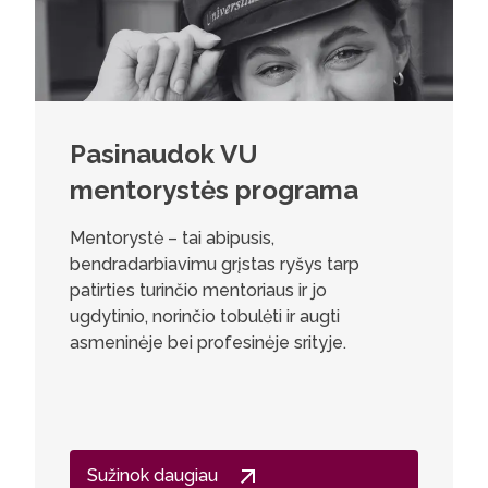
Pasinaudok VU
mentorystės programa
Mentorystė – tai abipusis,
bendradarbiavimu grįstas ryšys tarp
patirties turinčio mentoriaus ir jo
ugdytinio, norinčio tobulėti ir augti
asmeninėje bei profesinėje srityje.
Sužinok daugiau