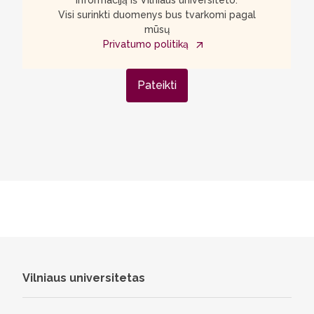
informaciją iš Vilniaus universiteto.
Visi surinkti duomenys bus tvarkomi pagal
mūsų
Privatumo politiką
Pateikti
Vilniaus universitetas