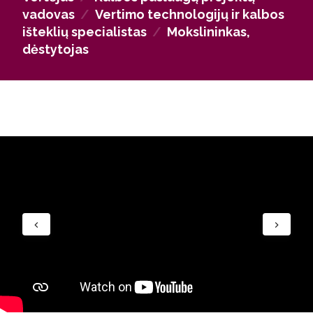
vadovas
/
Vertimo technologijų ir kalbos
išteklių specialistas
/
Mokslininkas,
dėstytojas