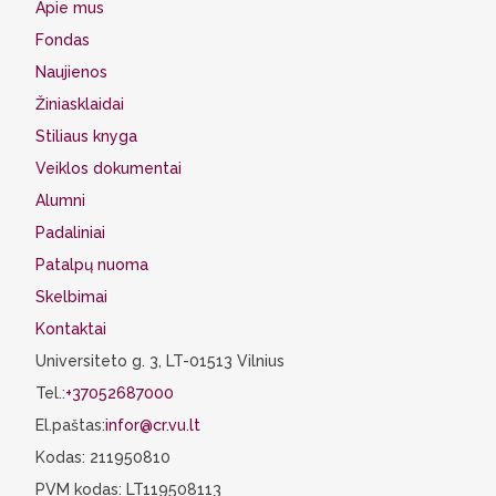
Apie mus
Fondas
Naujienos
Žiniasklaidai
Stiliaus knyga
Veiklos dokumentai
Alumni
Padaliniai
Patalpų nuoma
Skelbimai
Kontaktai
Universiteto g. 3, LT-01513 Vilnius
Tel.:
+37052687000
El.paštas:
infor@cr.vu.lt
Kodas: 211950810
PVM kodas: LT119508113