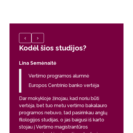
Kodėl šios studijos?
Kodėl
Lina Semėnaitė
Tadas B
Vertimo programos alumnė
Ver
Europos Centrinio banko vertėja
Adv
Dar mokykloje žinojau, kad noriu būti
Šiais me
vertėja, bet tuo metu vertimo bakalauro
(konfere
programos nebuvo, tad pasirinkau anglų
Nustebote
filologijos studijas, o jas baigusi iš karto
visiems t
stojau į Vertimo magistrantūros
viešojo 