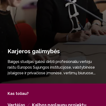
Karjeros galimybės
Baigęs studijas galėsi dirbti profesionaliu vertėju
raštu Europos Sąjungos institucijose, valstybinėse
įstaigose ir privačiose įmonėse, vertimų biuruose,
koordinuoti tarptautinius projektus, dirbti
pedagoginį ir mokslinį darbą aukštosiose
mokyklose ir mokslo institutuose.
Kas toliau?
Vertėjas
/
Kalbos paslaugų projektų