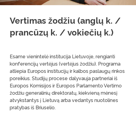
Vertimas žodžiu (anglų k. /
prancūzų k. / vokiečių k.)
Esame vienintelė institucija Lietuvoje, rengianti
konferencijų vertėjus (vertėjus žodžiu). Programa
atliepia Europos institucijų ir kalbos paslaugų rinkos
poreikius. Studijų procese dalyvauja partneriai iš
Europos Komisijos ir Europos Parlamento Vertimo
žodžiu generalinių direktoratų, kiekvieną mėnesį
atvykstantys į Lietuvą arba vedantys nuotolines
pratybas iš Briuselio.