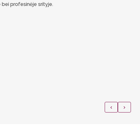
 bei profesinėje srityje.
pra
univ
stud
rink
sus
pam
sud
konf
dokt
spec
spec