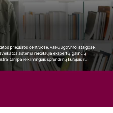
ikatos priežiūros centruose, vaikų ugdymo įstaigose,
sveikatos sistema reikalauja ekspertų, galinčių
istrai tampa reikšmingais sprendimų kūrėjais ir
 doktorantūros studijoms ir darbui aukštosiose