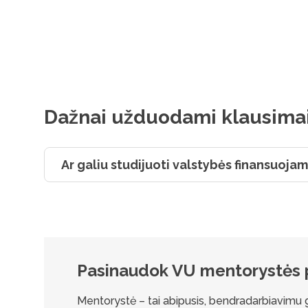
Dažnai užduodami klausima
Ar galiu studijuoti valstybės finansuojam
Pasinaudok VU mentorystės
Mentorystė – tai abipusis, bendradarbiavimu grį