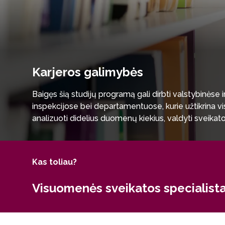
Karjeros galimybės
Baigęs šią studijų programą gali dirbti valstybinėse
inspekcijose bei departamentuose, kurie užtikrina vi
analizuoti didelius duomenų kiekius, valdyti sveikato
ekspertais visuomenės sveikatos gerinimo ir sistemų
mokyklose.
Kas toliau?
Visuomenės sveikatos specialist