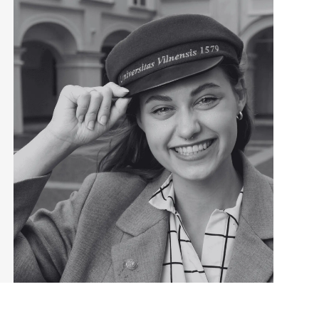
ktinių žinių visuomenės sveikatos mokslo kontekste. Visuome
ersalus mokslas, apjungiantis įvairias disciplinas. Būtent tai a
ijų programoje. Ji orientuota į šiuolaikinės visuomenės sveika
ą. Mokomės ne tik teorinių subtilybių, bet ir vykstame į pažint
ipažįstame su visuomenės sveikatos institucijomis, privačiomis
atome visuomenės sveikatos specialistų kasdienybę. Esame 
aromos sąlygos pristatyti mokslinės veiklos rezultatus aukšt
erencijose. Tai sudaro palankias sąlygas pasiruošti ir tęsti st
orantūros studijose. Didelis privalumas – jog į šią studijų prog
ialistai, pavyzdžiui, kineziterapeutai, ergoterapeutai, slaugytoj
ialistai.