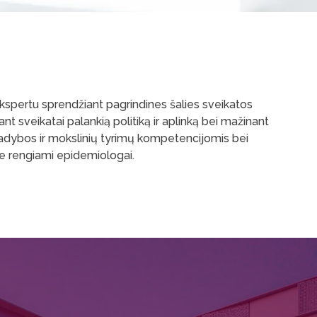
ekspertu sprendžiant pagrindines šalies sveikatos
t sveikatai palankią politiką ir aplinką bei mažinant
vadybos ir mokslinių tyrimų kompetencijomis bei
oje rengiami epidemiologai.