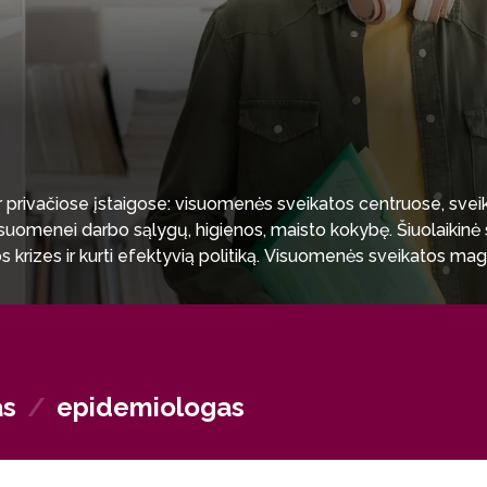
 ir privačiose įstaigose: visuomenės sveikatos centruose, sve
suomenei darbo sąlygų, higienos, maisto kokybę. Šiuolaikinė 
s krizes ir kurti efektyvią politiką. Visuomenės sveikatos mag
 tvarumo užtikrinimo srityse. Programa taip pat atveria kelią
as
/
epidemiologas