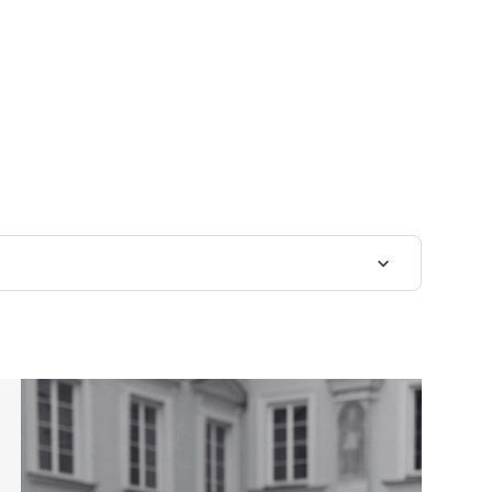
bertas Basijokas
 studijos – puiki galimybė kelti kvalifikaciją įgyjant daug šiuol