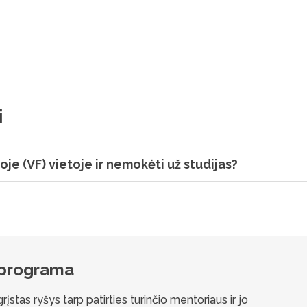
i
oje (VF) vietoje ir nemokėti už studijas?
 programa
Ro
stas ryšys tarp patirties turinčio mentoriaus ir jo
Šios