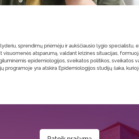
lyderiu, sprendimų priėmėju ir aukščiausio lygio specialistu, 
t visuomenės atsparumą, valdant krizines situacijas, formuojan
giluminėmis epidemiologijos, sveikatos politikos, sveikatos 
dijų programoje yra atskira Epidemiologijos studijų šaka, kuri
Pateik prašymą