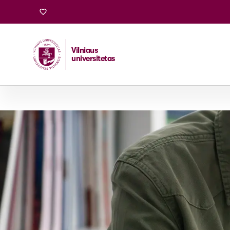
Vilniaus
universitetas
Pradžia
/
Stojantiesiems
/
Magistrantūros studijos
/
Vis