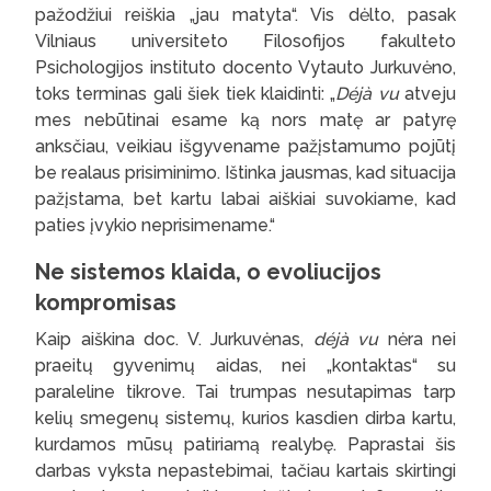
pažodžiui reiškia „jau matyta“. Vis dėlto, pasak
Vilniaus universiteto Filosofijos fakulteto
Psichologijos instituto docento Vytauto Jurkuvėno,
toks terminas gali šiek tiek klaidinti: „
Déjà vu
atveju
mes nebūtinai esame ką nors matę ar patyrę
anksčiau, veikiau išgyvename pažįstamumo pojūtį
be realaus prisiminimo. Ištinka jausmas, kad situacija
pažįstama, bet kartu labai aiškiai suvokiame, kad
paties įvykio neprisimename.“
Ne sistemos klaida, o evoliucijos
kompromisas
Kaip aiškina doc. V. Jurkuvėnas,
déjà vu
nėra nei
praeitų gyvenimų aidas, nei „kontaktas“ su
paraleline tikrove. Tai trumpas nesutapimas tarp
kelių smegenų sistemų, kurios kasdien dirba kartu,
kurdamos mūsų patiriamą realybę. Paprastai šis
darbas vyksta nepastebimai, tačiau kartais skirtingi