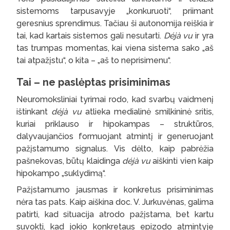
sistemoms tarpusavyje „konkuruoti“, priimant
geresnius sprendimus. Tačiau ši autonomija reiškia ir
tai, kad kartais sistemos gali nesutarti.
Déjà vu
ir yra
tas trumpas momentas, kai viena sistema sako „aš
tai atpažįstu“, o kita – „aš to neprisimenu“.
Tai – ne paslėptas prisiminimas
Neuromoksliniai tyrimai rodo, kad svarbų vaidmenį
ištinkant
déjà vu
atlieka medialinė smilkininė sritis,
kuriai priklauso ir hipokampas – struktūros,
dalyvaujančios formuojant atmintį ir generuojant
pažįstamumo signalus. Vis dėlto, kaip pabrėžia
pašnekovas, būtų klaidinga
déjà vu
aiškinti vien kaip
hipokampo „suklydimą“.
Pažįstamumo jausmas ir konkretus prisiminimas
nėra tas pats. Kaip aiškina doc. V. Jurkuvėnas, galima
patirti, kad situacija atrodo pažįstama, bet kartu
suvokti, kad jokio konkretaus epizodo atmintyje