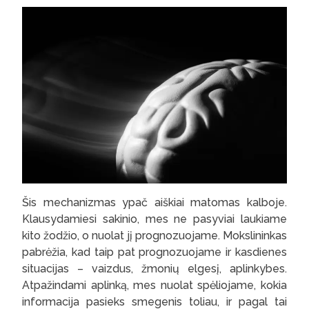
Šis mechanizmas ypač aiškiai matomas kalboje.
Klausydamiesi sakinio, mes ne pasyviai laukiame
kito žodžio, o nuolat jį prognozuojame. Mokslininkas
pabrėžia, kad taip pat prognozuojame ir kasdienes
situacijas – vaizdus, žmonių elgesį, aplinkybes.
Atpažindami aplinką, mes nuolat spėliojame, kokia
informacija pasieks smegenis toliau, ir pagal tai