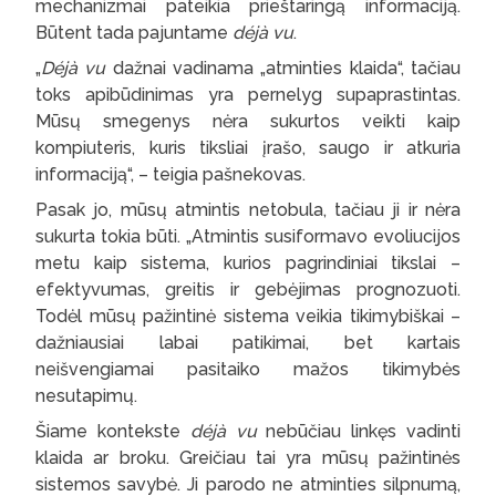
mechanizmai pateikia prieštaringą informaciją.
Būtent tada pajuntame
déjà vu
.
„
Déjà vu
dažnai vadinama „atminties klaida“, tačiau
toks apibūdinimas yra pernelyg supaprastintas.
Mūsų smegenys nėra sukurtos veikti kaip
kompiuteris, kuris tiksliai įrašo, saugo ir atkuria
informaciją“, – teigia pašnekovas.
Pasak jo, mūsų atmintis netobula, tačiau ji ir nėra
sukurta tokia būti. „Atmintis susiformavo evoliucijos
metu kaip sistema, kurios pagrindiniai tikslai –
efektyvumas, greitis ir gebėjimas prognozuoti.
Todėl mūsų pažintinė sistema veikia tikimybiškai –
dažniausiai labai patikimai, bet kartais
neišvengiamai pasitaiko mažos tikimybės
nesutapimų.
Šiame kontekste
déjà vu
nebūčiau linkęs vadinti
klaida ar broku. Greičiau tai yra mūsų pažintinės
sistemos savybė. Ji parodo ne atminties silpnumą,