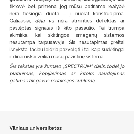
tikrovė, bet primena, jog mūsų patiriama realybė
nėra tiesiogiai duota – ji nuolat konstruojama.
Galiausiai,
déjà vu
nėra atminties defektas ar
paslėptas signalas iš kito pasaulio. Tai trumpa
akimirka, kai skirtingos smegenų sistemos
nesutampa tarpusavyje. Šis nesutapimas greitai
išnyksta, tačiau leidžia pažvelgti į tai, kaip sudėtingai
ir dinamiškai veikia mūsų pažintinė sistema.
Šis tekstas yra žurnalo „SPECTRUM“ dalis, todėl jo
platinimas, kopijavimas ar kitoks naudojimas
galimas tik gavus redakcijos sutikimą
Vilniaus universitetas