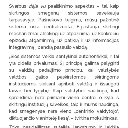
Svarbus
déjà vu
paaiškinimo aspektas – tai, kaip
skirtingos smegenų sistemos sąveikauja
tarpusavyje. Pašnekovo teigimu, mūsų pažintinė
sistema nėra centralizuota. Egzistuoja skirtingi
mechanizmai, atsakingi už atpažinimą, už konkrečių
epizodų atgaminimą, už patikrą ir už informacijos
integravimą į bendrą pasaulio vaizdą.
„Šios sistemos veikia santykinai autonomiškai, ir tai
yra didelis privalumas. Šį principą galima palyginti
su valdžių padalijimo principu, kai valstybės
valdžios galios paskirstomos skirtingoms
institucijoms, siekiant apriboti valdžią ir išsaugoti
laisvę bei lygybę. Kaip valstybei naudinga, kad
sprendimai nėra priimami vieno centro, o kyla iš
skirtingų institucijų sąveikos, taip ir mums naudinga,
kad smegenyse nėra vieno „centrinio valdytojo“,
diktuojančio vienintelę tiesą“, – tvirtina mokslininkas.
Toks pasidalijimas suteikia lankstumo ir leidžia