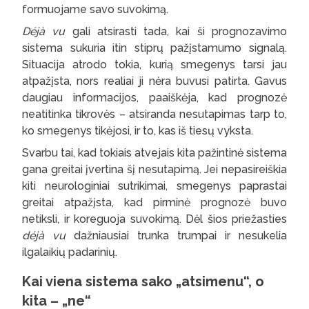
formuojame savo suvokimą.
Déjà vu
gali atsirasti tada, kai ši prognozavimo
sistema sukuria itin stiprų pažįstamumo signalą.
Situacija atrodo tokia, kurią smegenys tarsi jau
atpažįsta, nors realiai ji nėra buvusi patirta. Gavus
daugiau informacijos, paaiškėja, kad prognozė
neatitinka tikrovės – atsiranda nesutapimas tarp to,
ko smegenys tikėjosi, ir to, kas iš tiesų vyksta.
Svarbu tai, kad tokiais atvejais kita pažintinė sistema
gana greitai įvertina šį nesutapimą. Jei nepasireiškia
kiti neurologiniai sutrikimai, smegenys paprastai
greitai atpažįsta, kad pirminė prognozė buvo
netiksli, ir koreguoja suvokimą. Dėl šios priežasties
déjà vu
dažniausiai trunka trumpai ir nesukelia
ilgalaikių padarinių.
Kai viena sistema sako „atsimenu“, o
kita – „ne“