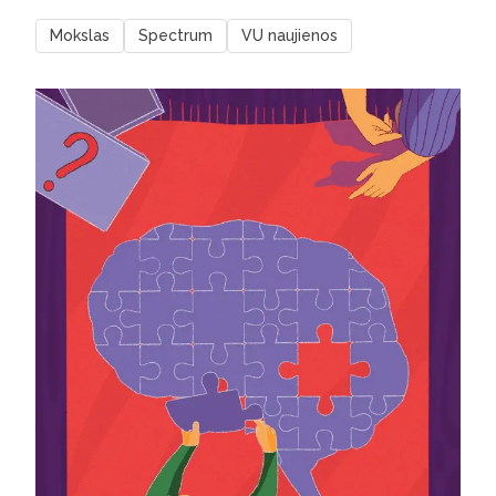
Mokslas
Spectrum
VU naujienos