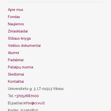
Apie mus
Fondas
Naujienos
Žiniasklaidai
Stiliaus knyga
Veiklos dokumentai
Alumni
Padaliniai
Patalpų nuoma
Skelbimai
Kontaktai
Universiteto g. 3, LT-01513 Vilnius
Tel.:
+37052687000
El.paštas:
infor@cr.vu.lt
Kodas: 211950810