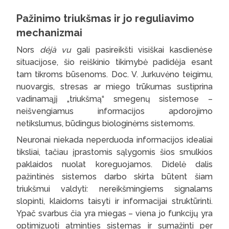
Pažinimo triukšmas ir jo reguliavimo
mechanizmai
Nors
déjà vu
gali pasireikšti visiškai kasdienėse
situacijose, šio reiškinio tikimybė padidėja esant
tam tikroms būsenoms. Doc. V. Jurkuvėno teigimu,
nuovargis, stresas ar miego trūkumas sustiprina
vadinamąjį „triukšmą“ smegenų sistemose –
neišvengiamus informacijos apdorojimo
netikslumus, būdingus biologinėms sistemoms.
Neuronai niekada neperduoda informacijos idealiai
tiksliai, tačiau įprastomis sąlygomis šios smulkios
paklaidos nuolat koreguojamos. Didelė dalis
pažintinės sistemos darbo skirta būtent šiam
triukšmui valdyti: nereikšmingiems signalams
slopinti, klaidoms taisyti ir informacijai struktūrinti.
Ypač svarbus čia yra miegas – viena jo funkcijų yra
optimizuoti atminties sistemas ir sumažinti per