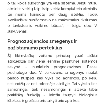
o tai, kokia sudėtinga yra visa sistema. Jeigu mūsų
atmintis veiktų taip, kaip veikia kompiuterio atmintis,
tai mums kainuotų per daug išteklių. Todėl
evoliuciškai susiformavo ne maksimalus tikslumas,
o lankstesnis veikimo būdas“, – teigia doc. V.
Jurkuvėnas.
Prognozuojančios smegenys ir
pažįstamumo perteklius
Šį tikimybišką veikimo principą ypač aiškiai
atskleidžia dar viena esminė pažintinės sistemos
savybė – nuolatinis prognozavimas. Pasak
psichologo doc. V. Jurkuvėno, smegenys nuolat
bando nuspėti, kas vyks po akimirkos, po kelių
sekundžių ar net tolesnėje ateityje. Tai vyksta tiek
sąmoningai, tiek nesąmoningai ir atlieka labai
praktišką funkciją – leidžia taupyti biologinius
išteklius ir greičiau prisitaikyti prie aplinkos.