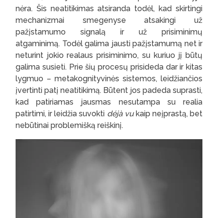
nėra. Šis neatitikimas atsiranda todėl, kad skirtingi
mechanizmai smegenyse atsakingi už
pažįstamumo signalą ir už prisiminimų
atgaminimą. Todėl galima jausti pažįstamumą net ir
neturint jokio realaus prisiminimo, su kuriuo jį būtų
galima susieti. Prie šių procesų prisideda dar ir kitas
lygmuo – metakognityvinės sistemos, leidžiančios
įvertinti patį neatitikimą. Būtent jos padeda suprasti,
kad patiriamas jausmas nesutampa su realia
patirtimi, ir leidžia suvokti
déjà vu
kaip neįprastą, bet
nebūtinai problemišką reiškinį.