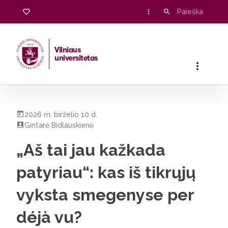
Vilniaus
universitetas
Pradžia
/
Visos naujienos
/
„Aš tai jau kažkada patyriau“: kas 
2026 m. birželio 10 d.
Gintarė Bidlauskienė
„Aš tai jau kažkada
patyriau“: kas iš tikrųjų
vyksta smegenyse per
déjà vu?