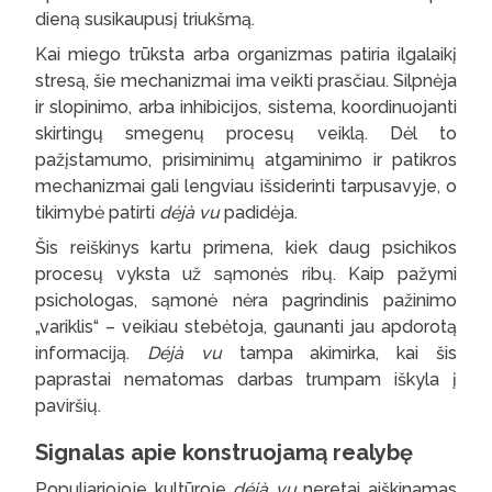
dieną susikaupusį triukšmą.
Kai miego trūksta arba organizmas patiria ilgalaikį
stresą, šie mechanizmai ima veikti prasčiau. Silpnėja
ir slopinimo, arba inhibicijos, sistema, koordinuojanti
skirtingų smegenų procesų veiklą. Dėl to
pažįstamumo, prisiminimų atgaminimo ir patikros
mechanizmai gali lengviau išsiderinti tarpusavyje, o
tikimybė patirti
déjà vu
padidėja.
Šis reiškinys kartu primena, kiek daug psichikos
procesų vyksta už sąmonės ribų. Kaip pažymi
psichologas, sąmonė nėra pagrindinis pažinimo
„variklis“ – veikiau stebėtoja, gaunanti jau apdorotą
informaciją.
Déjà vu
tampa akimirka, kai šis
paprastai nematomas darbas trumpam iškyla į
paviršių.
Signalas apie konstruojamą realybę
Populiariojoje kultūroje
déjà vu
neretai aiškinamas