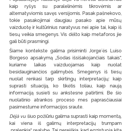
kaip ryšys su paralelinėmis tikrovėmis ar
alternatyviomis savęs versijomis. Pasak pašnekovo,
tokie pasakojimai daugiau pasako apie mūsų
vaizduotę ir kultūrinius naratyvus nei apie tai, kaip iš
tiesų veikia smegenys. Vis dėlto kaip metaforos jie
gali būti prasmingi.
Šiame kontekste galima prisiminti Jorgeʻės Luiso
Borgeso apsakymą „Sodas išsišakojančiais takais“,
kuriame laikas vaizduojamas kaip nuolat
besidauginančios galimybės. Smegenys iš tiesų
nuolat renkasi tarp skirtingų interpretacijų: kaip
suprasti situaciją, ko tikėtis toliau, kaip naują
informaciją susieti su ankstesne patirtimi. Be šio
nuolatinio atrankos proceso mes paprasčiausiai
pasimestume informacijos sraute.
Déjà vu
šiuo požiūriu galima suprasti kaip momentą,
kai viena iš galimų interpretacijų trumpam
„pralenkia“ realybę. Tai nereiškia, kad egzistuoja kita