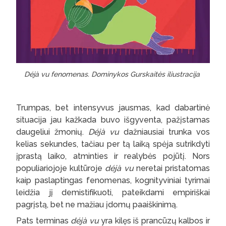
Déjà vu fenomenas. Dominykos Gurskaitės iliustracija
Trumpas, bet intensyvus jausmas, kad dabartinė
situacija jau kažkada buvo išgyventa, pažįstamas
daugeliui žmonių.
Déjà vu
dažniausiai trunka vos
kelias sekundes, tačiau per tą laiką spėja sutrikdyti
įprastą laiko, atminties ir realybės pojūtį. Nors
populiariojoje kultūroje
déjà vu
neretai pristatomas
kaip paslaptingas fenomenas, kognityviniai tyrimai
leidžia jį demistifikuoti, pateikdami empiriškai
pagrįstą, bet ne mažiau įdomų paaiškinimą.
Pats terminas
déjà
vu
yra kilęs iš prancūzų kalbos ir