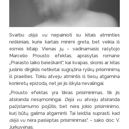
Svarbu
déjà vu
nepainioti su kitais atminties
reiškiniais, kurie kartais minimi greta, bet veikia iš
esmės kitaip. Vienas jų – vadinamasis rašytojo
Marcelio Prousto efektas, aprašytas romane
„Prarasto laiko beieškant“, kai kvapas, skonis ar kitas
juslinis dirgiklis netikėtai sugrąžina ryškų prisiminimą
iš praeities. Tokiu atveju atmintis iš tiesų atgamina
konkretų epizodą, net jei jis iškyla nevalingai.
„Prousto efektas yra tikras prisiminimas, tik jis
atsiranda nesąmoningai.
Déjà vu
atveju atsiranda
pažįstamumo pojūtis, bet nėra jokio prisiminimo,
kurį būtų galima atgaminti. Tai leidžia suprasti, kad
déjà vu
nėra paslėptas prisiminimas“, – sako doc. V.
Jurkuvėnas.