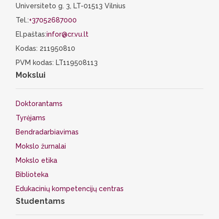
Universiteto g. 3, LT-01513 Vilnius
Tel.:
+37052687000
El.paštas:
infor@cr.vu.lt
Kodas: 211950810
PVM kodas: LT119508113
Mokslui
Doktorantams
Tyrėjams
Bendradarbiavimas
Mokslo žurnalai
Mokslo etika
Biblioteka
Edukacinių kompetencijų centras
Studentams