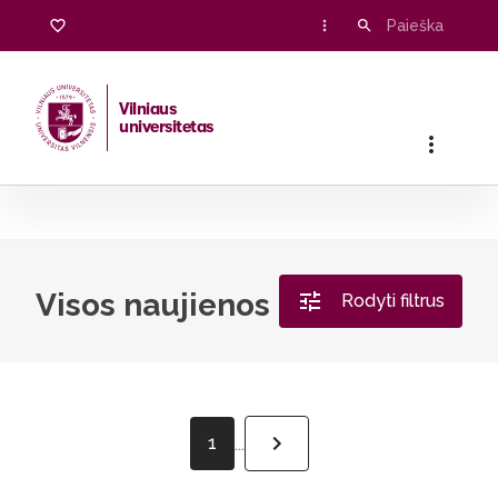
Vilniaus
universitetas
Pradžia
/
Visos naujienos
Visos naujienos
Rodyti filtrus
1
...