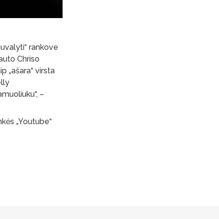
„nuvalyti“ rankove
nauto Chriso
p „ašara“ virsta
lly
muoliuku“, –
inkės „Youtube“