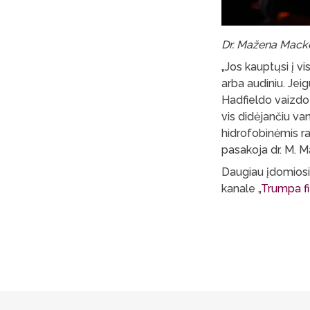
Dr. Mažena Mackoi
„Jos kauptųsi į vi
arba audiniu. Jeig
Hadfieldo vaizdo į
vis didėjančiu va
hidrofobinėmis r
pasakoja dr. M. 
Daugiau įdomiosio
kanale „
Trumpa fi