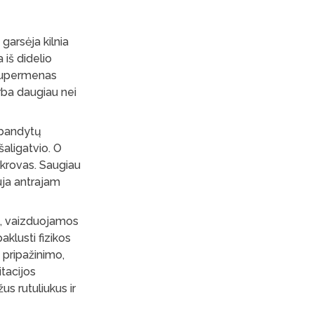
garsėja kilnia
 iš didelio
l Supermenas
arba daugiau nei
 bandytų
šaligatvio. O
krovas. Saugiau
uja antrajam
se, vaizduojamos
paklusti fizikos
o pripažinimo,
tacijos
us rutuliukus ir