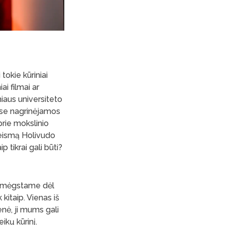
tokie kūriniai
ai filmai ar
iaus universiteto
uose nagrinėjamos
 prie mokslinio
teismą Holivudo
p tikrai gali būti?
us mėgstame dėl
kitaip. Vienas iš
enė, ji mums gali
eikų kūrinį.