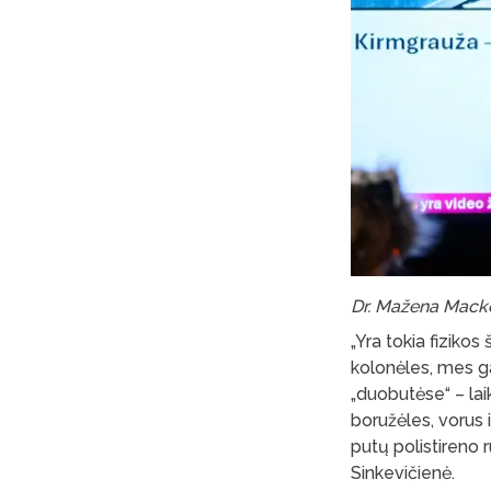
Dr. Mažena Mackoi
„Yra tokia fizikos
kolonėles, mes g
„duobutėse“ – lai
boružėles, vorus 
putų polistireno r
Sinkevičienė.