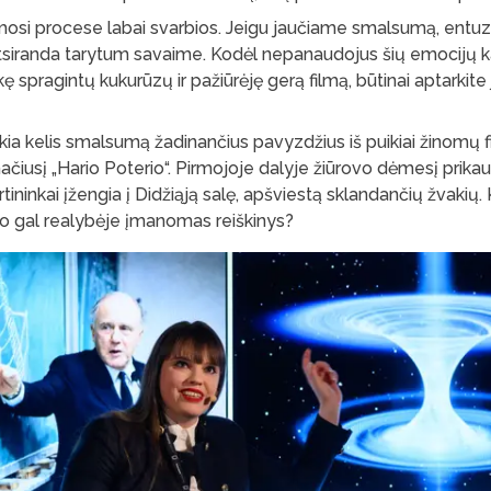
si procese labai svarbios. Jeigu jaučiame smalsumą, entuz
i atsiranda tarytum savaime. Kodėl nepanaudojus šių emocijų ka
kę spragintų kukurūzų ir pažiūrėję gerą filmą, būtinai aptarkite jį
kia kelis smalsumą žadinančius pavyzdžius iš puikiai žinomų 
čiusį „Hario Poterio“. Pirmojoje dalyje žiūrovo dėmesį prika
urtininkai įžengia į Didžiąją salę, apšviestą sklandančių žvakių. 
o gal realybėje įmanomas reiškinys?