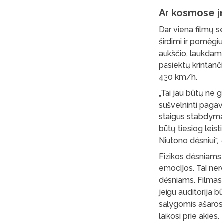
Ar kosmose į
Dar viena filmų se
širdimi ir pomėgiu
aukščio, laukdama
pasiektų krintanč
430 km/h.
„Tai jau būtų ne
sušvelninti pagavi
staigus stabdyma
būtų tiesiog leis
Niutono dėsniui“,
Fizikos dėsniams 
emocijos. Tai nerei
dėsniams. Filmas „
jeigu auditorija 
sąlygomis ašaros 
laikosi prie akies.