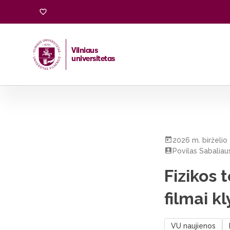
Vilniaus
universitetas
Pradžia
/
Visos naujienos
/
Fizikos teismas Holivudui: ka
2026 m. birželio 
Povilas Sabaliau
Fizikos 
filmai k
VU naujienos