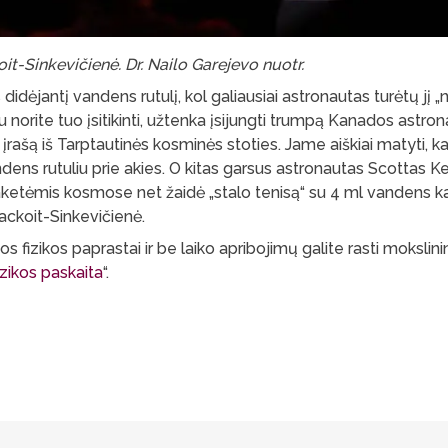
t-Sinkevičienė. Dr. Nailo Garejevo nuotr.
s didėjantį vandens rutulį, kol galiausiai astronautas turėtų jį 
u norite tuo įsitikinti, užtenka įsijungti trumpą Kanados astro
rašą iš Tarptautinės kosminės stoties. Jame aiškiai matyti, kai
ndens rutuliu prie akies. O kitas garsus astronautas Scottas Ke
aketėmis kosmose net žaidė „stalo tenisą“ su 4 ml vandens ka
Mackoit-Sinkevičienė.
s fizikos paprastai ir be laiko apribojimų galite rasti mokslin
zikos paskaita
“.