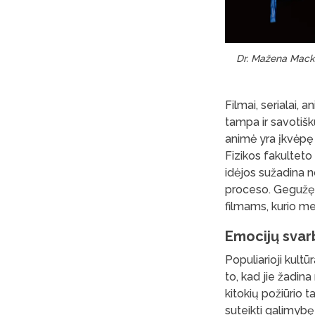
Dr. Mažena Mackoi
Filmai, serialai, 
tampa ir savotišku
animė yra įkvėpę 
Fizikos fakulteto
idėjos sužadina nor
proceso. Gegužę 
filmams, kurio met
Emocijų svar
Populiarioji kult
to, kad jie žadina
kitokių požiūrio 
suteikti galimybę