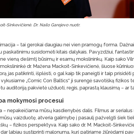
t-Sinkevičienė. Dr. Nailo Garejevo nuotr.
animacija – tai gerokai daugiau nei vien pramogų forma. Dažnai 
 paskatinimu susidomėti kitais dalykais. Pavyzdžiui, fantastini
ne vieną dešimtį būsimų ir esamų mokslininkų. Kaip sako Viln
 mokslininkė dr. Mažena Mackoit-Sinkevičienė, šiuose kūrini
ą jas patikrinti, išplėsti, o gal kaip tik paneigti ir taip prisidėti
vykusiame „Comic Con Baltics“ ji surengė savotišką fizikos 
u auditoriją pakvietė užduoti, regis, paprastą klausimą – ar tai
ba mokymosi procesui
ūra – nepakeičiama mūsų kasdienybės dalis. Filmus ar serial
 mūsų vaizduotę, atveria galimybę į pasaulį pažvelgti šiek tiek 
taškų – fizikos perspektyva. Kaip sako dr. M. Mackoit-Sinkeviči
 dar labiau sustiprinti malonumą, kurį patiriame žiūrėdami pav