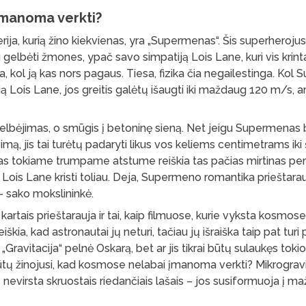
manoma verkti?
rija, kurią žino kiekvienas, yra „Supermenas“. Šis superherojus 
 gelbėti žmones, ypač savo simpatiją Lois Lane, kuri vis krinta
, kol ją kas nors pagaus. Tiesa, fizika čia negailestinga. Ko
ią Lois Lane, jos greitis galėtų išaugti iki maždaug 120 m/s, 
 gelbėjimas, o smūgis į betoninę sieną. Net jeigu Supermenas
mą, jis tai turėtų padaryti likus vos keliems centimetrams iki 
s tokiame trumpame atstume reiškia tas pačias mirtinas per
ti Lois Lane kristi toliau. Deja, Supermeno romantika prieštara
 – sako mokslininkė.
kartais prieštarauja ir tai, kaip filmuose, kurie vyksta kosmo
škia, kad astronautai jų neturi, tačiau jų išraiška taip pat turi 
Gravitacija“ pelnė Oskarą, bet ar jis tikrai būtų sulaukęs toki
būtų žinojusi, kad kosmose nelabai įmanoma verkti? Mikrogravi
nevirsta skruostais riedančiais lašais – jos susiformuoja į maž