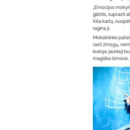
„Emocijos mokymo
gilintis, suprast
Kita kartą, nusipir
ragina ji.
Mokslininkė patei
rasti žmogų, nema
kurioje jaunieji b
magiška išmonė, 