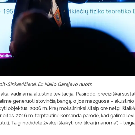
t-Sinkevičienė. Dr. Nailo Garejevo nuotr.
 šaka, vadinama akustine levitacija. Pasirodo, preciziškai susta
alime generuoti stovinčią bangą, o jos mazguose – akustinio 
kyti objektus. 2006 m. kinų mokslininkai šitaip ore netgi išlai
ir bites. 2016 m. tarptautinė komanda parodė, kad galima lev
utulį. Taigi nedidelę žvakę išlaikyti ore tikrai įmanoma“, – teigi