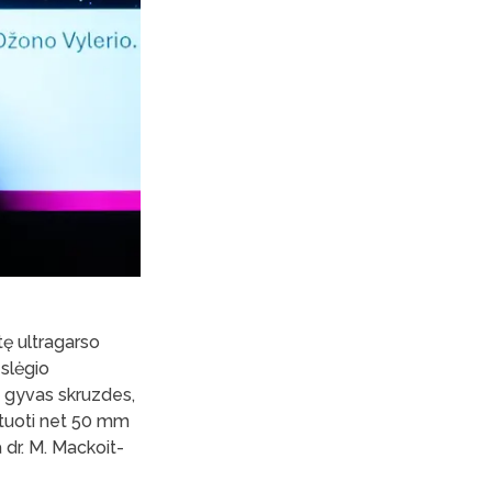
tę ultragarso
slėgio
kė gyvas skruzdes,
ituoti net 50 mm
a dr. M. Mackoit-