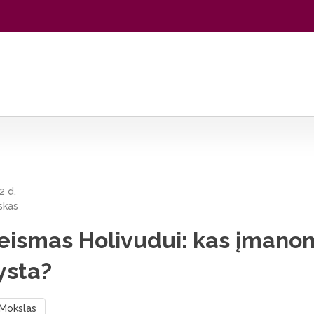
s įmanoma, o kur filmai klysta?
2 d.
skas
teismas Holivudui: kas įmano
lysta?
Mokslas