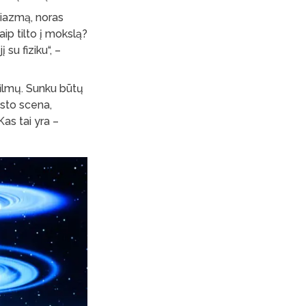
iazmą, noras
ip tilto į mokslą?
 su fiziku“, –
filmų. Sunku būtų
usto scena,
Kas tai yra –