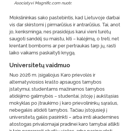
Asociatyvi Magnific.com nuotr.
Mokslininkas sako pastebintis, kad Lietuvoje darbai
vis dar skirstomi į pirmarūšius ir antrarūšius. Tai, anot
jo, kenksminga, nes prasidėjus karui vieni turėtų
saugoti sandėlį su maistu, kiti – kalėjimą, o treti, net
krentant bomboms ar per pertraukas tarp jų, rasti
laiko vaikams paskaityti knygą.
Universitetų vaidmuo
Nuo 2026 m. įsigaliojus Karo prievolės ir
alternatyviosios krašto apsaugos tarnybos
įstatymui, studentams mažinamos tarnybos
atidėjimo galimybės – studentai, įstoję į aukštąsias
mokyklas po įtraukimo į karo prievolininkų sąrašus,
nebegalės atidėti tarnybos. Tačiau įstojusieji į
universitetą galės pasirinkti – arba imti akademines
atostogas privalomajai pradinei karo tarnybai atlikti