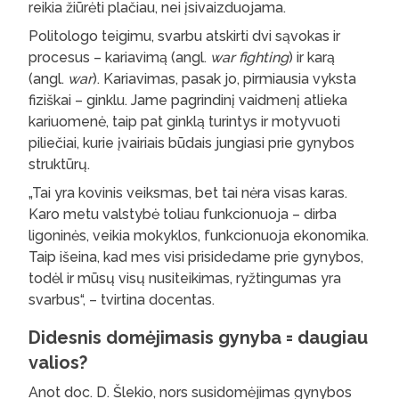
reikia žiūrėti plačiau, nei įsivaizduojama.
Politologo teigimu, svarbu atskirti dvi sąvokas ir
procesus – kariavimą (angl.
war fighting
) ir karą
(angl.
war
). Kariavimas, pasak jo, pirmiausia vyksta
fiziškai – ginklu. Jame pagrindinį vaidmenį atlieka
kariuomenė, taip pat ginklą turintys ir motyvuoti
piliečiai, kurie įvairiais būdais jungiasi prie gynybos
struktūrų.
„Tai yra kovinis veiksmas, bet tai nėra visas karas.
Karo metu valstybė toliau funkcionuoja – dirba
ligoninės, veikia mokyklos, funkcionuoja ekonomika.
Taip išeina, kad mes visi prisidedame prie gynybos,
todėl ir mūsų visų nusiteikimas, ryžtingumas yra
svarbus“, – tvirtina docentas.
Didesnis domėjimasis gynyba = daugiau
valios?
Anot doc. D. Šlekio, nors susidomėjimas gynybos