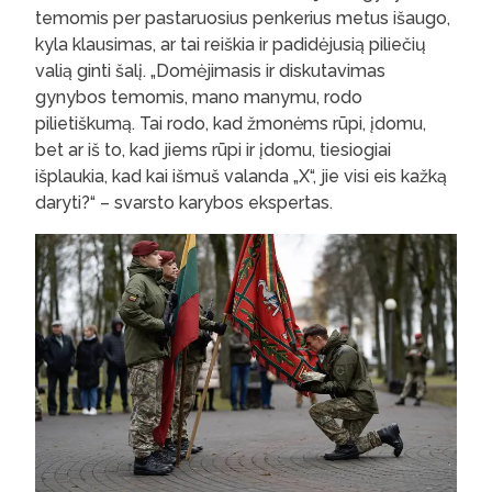
temomis per pastaruosius penkerius metus išaugo,
kyla klausimas, ar tai reiškia ir padidėjusią piliečių
valią ginti šalį. „Domėjimasis ir diskutavimas
gynybos temomis, mano manymu, rodo
pilietiškumą. Tai rodo, kad žmonėms rūpi, įdomu,
bet ar iš to, kad jiems rūpi ir įdomu, tiesiogiai
išplaukia, kad kai išmuš valanda „X“, jie visi eis kažką
daryti?“ – svarsto karybos ekspertas.