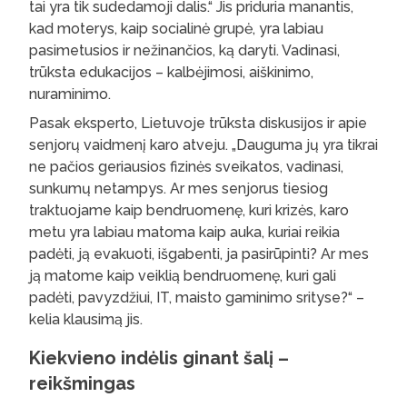
tai yra tik sudedamoji dalis.“ Jis priduria manantis,
kad moterys, kaip socialinė grupė, yra labiau
pasimetusios ir nežinančios, ką daryti. Vadinasi,
trūksta edukacijos – kalbėjimosi, aiškinimo,
nuraminimo.
Pasak eksperto, Lietuvoje trūksta diskusijos ir apie
senjorų vaidmenį karo atveju. „Dauguma jų yra tikrai
ne pačios geriausios fizinės sveikatos, vadinasi,
sunkumų netampys. Ar mes senjorus tiesiog
traktuojame kaip bendruomenę, kuri krizės, karo
metu yra labiau matoma kaip auka, kuriai reikia
padėti, ją evakuoti, išgabenti, ja pasirūpinti? Ar mes
ją matome kaip veiklią bendruomenę, kuri gali
padėti, pavyzdžiui, IT, maisto gaminimo srityse?“ –
kelia klausimą jis.
Kiekvieno indėlis ginant šalį –
reikšmingas