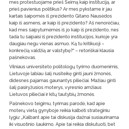
mes protestuojame prieš Seimą kaip instituciją, ar
prieš pavienius politikus? Ar mes pykstame ir jau
kartais šaipomės iš prezidento Gitano Nausėdos
kaip iš asmens, ar kaip iš prezidento? Aš nenorėčiau,
kad mes šaipytumėmės iš jo kaip iš prezidento, nes
tada tu šaipaisi iš prezidento institucijos, kurioje yra
daugiau negu vienas asmuo. Ką tu kritikuoji –
konkrečią valdžią ar valstybę?“ – retoriškai klausia
pašnekovas.
Vilniaus universiteto politologų tyrimo duomenimis,
Lietuvoje labiau šalį nusiteikę ginti jauni žmonės,
didesnes pajamas gaunantys piliečiai. Mažiau ginti
šalį pasiryžusios moterys, vyresnio amžiaus
Lietuvos piliečiai ir kitų tautybių žmonės.
Pašnekovo teigimu, tyrimas parodė, kad apie
moterų vietą gynyboje reikia kalbėti strateginiu
lygiu: „Kalbant apie tai diskusija dažnai susiaurinama
iki visuotinio šaukimo. Apie tai reikia diskutuoti, bet