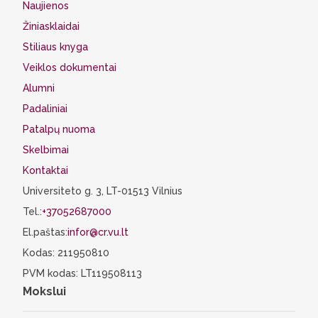
Naujienos
Žiniasklaidai
Stiliaus knyga
Veiklos dokumentai
Alumni
Padaliniai
Patalpų nuoma
Skelbimai
Kontaktai
Universiteto g. 3, LT-01513 Vilnius
Tel.:
+37052687000
El.paštas:
infor@cr.vu.lt
Kodas: 211950810
PVM kodas: LT119508113
Mokslui