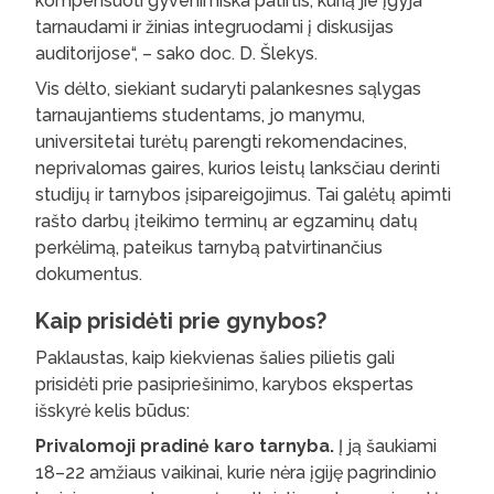
kompensuoti gyvenimiška patirtis, kurią jie įgyja
tarnaudami ir žinias integruodami į diskusijas
auditorijose“, – sako doc. D. Šlekys.
Vis dėlto, siekiant sudaryti palankesnes sąlygas
tarnaujantiems studentams, jo manymu,
universitetai turėtų parengti rekomendacines,
neprivalomas gaires, kurios leistų lanksčiau derinti
studijų ir tarnybos įsipareigojimus. Tai galėtų apimti
rašto darbų įteikimo terminų ar egzaminų datų
perkėlimą, pateikus tarnybą patvirtinančius
dokumentus.
Kaip prisidėti prie gynybos?
Paklaustas, kaip kiekvienas šalies pilietis gali
prisidėti prie pasipriešinimo, karybos ekspertas
išskyrė kelis būdus:
Privalomoji pradinė karo tarnyba.
Į ją šaukiami
18–22 amžiaus vaikinai,
kurie nėra
įgiję pagrindinio