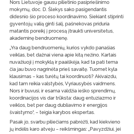
Nors Lietuvoje gausu pilietinio pasipriešinimo
mokymų, doc. D. Šlekys sako pasigendantis
didesnio šio proceso koordinavimo. Siekiant stiprinti
gyventojų valią ginti šalį, pašnekovas priduria
matantis poreikį į procesą įtraukti universitetus,
akademinę bendruomenę.
„Yra daug bendruomenių, kurios vykdo panašias
veiklas, bet dažnai viena apie kitą nežino. Kartais
nuvažiuoji į mokyklą ir paaiškėja, kad ta pati tema
čia jau buvo nagrinėta prieš savaitę. Tuomet kyla
klausimas – kas turėtų tai koordinuoti? Akivaizdu,
kad tam reikia valstybės, Vyriausybės vaidmens.
Nors ir buvusi, ir esama valdžia ieško sprendimų,
koordinacijos vis dar trūksta: daug entuziazmo ir
veiklos, bet per daug dubliavimo ir energijos
švaistymo“, – teigia karybos ekspertas.
Pasak jo, svarbu piliečiams pabrėžti, kad kiekvieno
jų indėlis karo atveju – reikšmingas: „Pavyzdžiui, jei