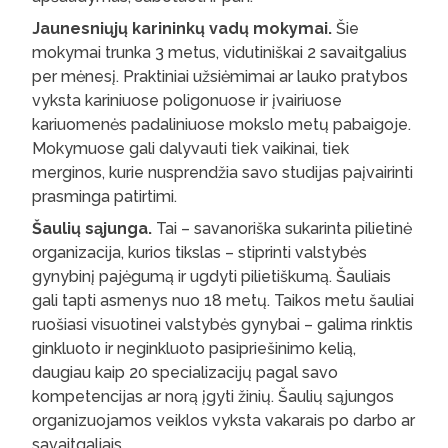
Jaunesniųjų karininkų vadų mokymai.
Šie
mokymai trunka 3 metus, vidutiniškai 2 savaitgalius
per mėnesį. Praktiniai užsiėmimai ar lauko pratybos
vyksta kariniuose poligonuose ir įvairiuose
kariuomenės padaliniuose mokslo metų pabaigoje.
Mokymuose gali dalyvauti tiek vaikinai, tiek
merginos, kurie nusprendžia savo studijas paįvairinti
prasminga patirtimi.
Šaulių sąjunga.
Tai – savanoriška sukarinta pilietinė
organizacija, kurios tikslas – stiprinti valstybės
gynybinį pajėgumą ir ugdyti pilietiškumą. Šauliais
gali tapti asmenys nuo 18 metų. Taikos metu šauliai
ruošiasi visuotinei valstybės gynybai – galima rinktis
ginkluoto ir neginkluoto pasipriešinimo kelią,
daugiau kaip 20 specializacijų pagal savo
kompetencijas ar norą įgyti žinių. Šaulių sąjungos
organizuojamos veiklos vyksta vakarais po darbo ar
savaitgaliais.