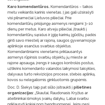
Karo komendantūros.
Komendantūros – taikos
metu veikiantis karinis vienetas. Į jas gali užsirašyti
visi pilnamečiai Lietuvos piliečiai. Prie
komendantūrų prisijungę asmenys rengiami 3–10
dienų per metus. Karo atveju piliečiai, įtraukti į
komendantūrų sąrašus ir įgiję karinių įgūdžių, padės
ginti savo miestelį ar rajoną, saugos gyvenamojoje
aplinkoje esančius svarbius objektus.
Komendantiniams vienetams priklausantys
asmenys rūpinsis svarbių objektų jų mieste ar
rajone apsauga, įrengs ir saugos kontrolės postus,
užtikrins komendanto valandos laikymosi taisykles,
dalyvaus turto rekvizicijos procese, stebės aplinką,
kovos su nelegaliomis ginkluotomis grupėmis.
Doc. D. Šlekys taip pat siūlo įsitraukti į
pilietines
organizacijas
: „Skautai, Raudonasis Kryžius ar
ateitininkai išmokys įvairių dalykų. Labai svarbu
priklausyti kokiai nors bendruomenei. Jeigu nesi