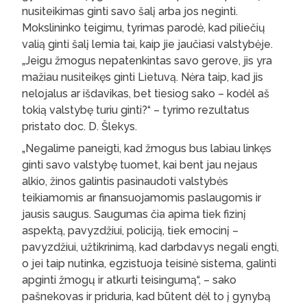
nusiteikimas ginti savo šalį arba jos neginti.
Mokslininko teigimu, tyrimas parodė, kad piliečių
valią ginti šalį lemia tai, kaip jie jaučiasi valstybėje.
„Jeigu žmogus nepatenkintas savo gerove, jis yra
mažiau nusiteikęs ginti Lietuvą. Nėra taip, kad jis
nelojalus ar išdavikas, bet tiesiog sako – kodėl aš
tokią valstybę turiu ginti?“ – tyrimo rezultatus
pristato doc. D. Šlekys.
„Negalime paneigti, kad žmogus bus labiau linkęs
ginti savo valstybę tuomet, kai bent jau nejaus
alkio, žinos galintis pasinaudoti valstybės
teikiamomis ar finansuojamomis paslaugomis ir
jausis saugus. Saugumas čia apima tiek fizinį
aspektą, pavyzdžiui, policiją, tiek emocinį –
pavyzdžiui, užtikrinimą, kad darbdavys negali engti,
o jei taip nutinka, egzistuoja teisinė sistema, galinti
apginti žmogų ir atkurti teisingumą“, – sako
pašnekovas ir priduria, kad būtent dėl to į gynybą