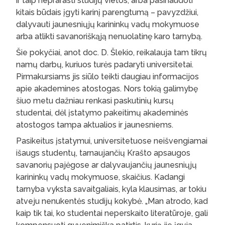
ir taip neprarasti studijų vietos, arba pasinaudoti
kitais būdais įgyti karinį parengtumą – pavyzdžiui,
dalyvauti jaunesniųjų karininkų vadų mokymuose
arba atlikti savanoriškąją nenuolatinę karo tarnybą.
Šie pokyčiai, anot doc. D. Šlekio, reikalauja tam tikrų
namų darbų, kuriuos turės padaryti universitetai.
Pirmakursiams jis siūlo teikti daugiau informacijos
apie akademines atostogas. Nors tokią galimybę
šiuo metu dažniau renkasi paskutinių kursų
studentai, dėl įstatymo pakeitimų akademinės
atostogos tampa aktualios ir jaunesniems.
Pasikeitus įstatymui, universitetuose neišvengiamai
išaugs studentų, tarnaujančių Krašto apsaugos
savanorių pajėgose ar dalyvaujančių jaunesniųjų
karininkų vadų mokymuose, skaičius. Kadangi
tarnyba vyksta savaitgaliais, kyla klausimas, ar tokiu
atveju nenukentės studijų kokybė. „Man atrodo, kad
kaip tik tai, ko studentai neperskaito literatūroje, gali