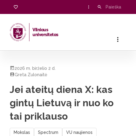
Vilniaus
universitetas
Pradžia
/
Visos naujienos
/
Jei ateitų diena X: kas gintų Lietuv
2026 m. birželio 2 d.
Greta Zulonaitė
Jei ateitų diena X: kas
gintų Lietuvą ir nuo ko
tai priklauso
Mokslas
Spectrum
VU naujienos