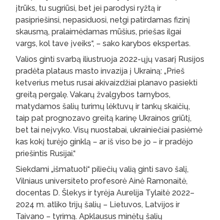
įtrūks, tu sugriūsi, bet jei parodysi ryžtą ir
pasipriešinsi, nepasiduosi, netgi patirdamas fizinį
skausmą, pralaimėdamas mūšius, priešas ilgai
vargs, kol tave įveiks“, – sako karybos ekspertas.
Valios ginti svarbą iliustruoja 2022-ųjų vasarį Rusijos
pradėta plataus masto invazija į Ukrainą: „Prieš
ketverius metus rusai akivaizdžiai planavo pasiekti
greitą pergalę. Vakarų žvalgybos tarnybos,
matydamos šalių turimų lėktuvų ir tankų skaičių,
taip pat prognozavo greitą karinę Ukrainos griūtį,
bet tai neįvyko. Visų nuostabai, ukrainiečiai pasiėmė
kas kokį turėjo ginklą – ar iš viso be jo – ir pradėjo
priešintis Rusijai.“
Siekdami „išmatuoti“ piliečių valią ginti savo šalį,
Vilniaus universiteto profesorė Ainė Ramonaitė,
docentas D. Šlekys ir tyrėja Aurelija Tylaitė 2022–
2024 m. atliko trijų šalių – Lietuvos, Latvijos ir
Taivano – tyrimą. Apklausus minėtų šalių