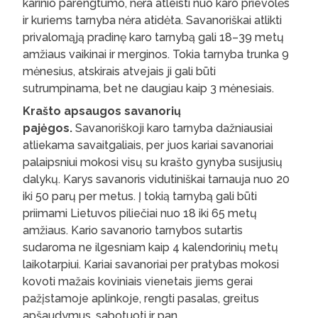
karinio parengtumo, nėra atleisti nuo karo prievolės
ir kuriems tarnyba nėra atidėta. Savanoriškai atlikti
privalomąją pradinę karo tarnybą gali 18–39 metų
amžiaus vaikinai ir merginos. Tokia tarnyba trunka 9
mėnesius, atskirais atvejais ji gali būti
sutrumpinama, bet ne daugiau kaip 3 mėnesiais.
Krašto apsaugos savanorių
pajėgos.
Savanoriškoji karo tarnyba dažniausiai
atliekama savaitgaliais, per juos kariai savanoriai
palaipsniui mokosi visų su krašto gynyba susijusių
dalykų. Karys savanoris vidutiniškai tarnauja nuo 20
iki 50 parų per metus. Į tokią tarnybą gali būti
priimami Lietuvos piliečiai nuo 18 iki 65 metų
amžiaus. Kario savanorio tarnybos sutartis
sudaroma ne ilgesniam kaip 4 kalendorinių metų
laikotarpiui. Kariai savanoriai per pratybas mokosi
kovoti mažais koviniais vienetais jiems gerai
pažįstamoje aplinkoje, rengti pasalas, greitus
apšaudymus, sabotuoti ir pan.