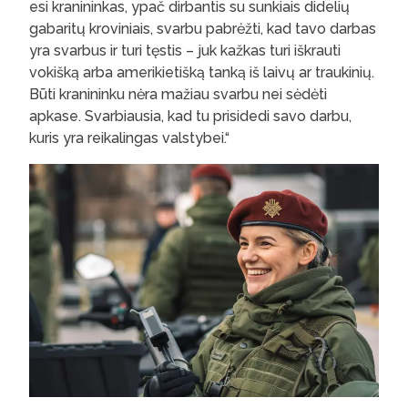
esi kranininkas, ypač dirbantis su sunkiais didelių
gabaritų kroviniais, svarbu pabrėžti, kad tavo darbas
yra svarbus ir turi tęstis – juk kažkas turi iškrauti
vokišką arba amerikietišką tanką iš laivų ar traukinių.
Būti kranininku nėra mažiau svarbu nei sėdėti
apkase. Svarbiausia, kad tu prisidedi savo darbu,
kuris yra reikalingas valstybei.“