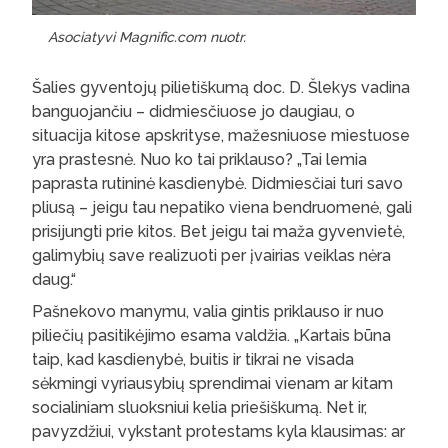
Asociatyvi Magnific.com nuotr.
Šalies gyventojų pilietiškumą doc. D. Šlekys vadina
banguojančiu – didmiesčiuose jo daugiau, o
situacija kitose apskrityse, mažesniuose miestuose
yra prastesnė. Nuo ko tai priklauso? „Tai lemia
paprasta rutininė kasdienybė. Didmiesčiai turi savo
pliusą – jeigu tau nepatiko viena bendruomenė, gali
prisijungti prie kitos. Bet jeigu tai maža gyvenvietė,
galimybių save realizuoti per įvairias veiklas nėra
daug.“
Pašnekovo manymu, valia gintis priklauso ir nuo
piliečių pasitikėjimo esama valdžia. „Kartais būna
taip, kad kasdienybė, buitis ir tikrai ne visada
sėkmingi vyriausybių sprendimai vienam ar kitam
socialiniam sluoksniui kelia priešiškumą. Net ir,
pavyzdžiui, vykstant protestams kyla klausimas: ar