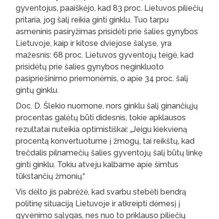
gyventojus, paaiškėjo, kad 83 proc. Lietuvos piliečių
pritaria, jog šalį reikia ginti ginklu. Tuo tarpu
asmeninis pasiryžimas prisidėti prie šalies gynybos
Lietuvoje, kaip ir kitose dviejose šalyse, yra
mažesnis: 68 proc. Lietuvos gyventojų teigė, kad
prisidėtų prie šalies gynybos neginkluoto
pasipriešinimo priemonėmis, o apie 34 proc. šalį
gintų ginklu.
Doc. D. Šlekio nuomone, nors ginklu šalį ginančiųjų
procentas galėtų būti didesnis, tokie apklausos
rezultatai nuteikia optimistiškai: „Jeigu kiekvieną
procentą konvertuotume į žmogų, tai reikštų, kad
trečdalis pilnamečių šalies gyventojų šalį būtų linkę
ginti ginklu. Tokiu atveju kalbame apie šimtus
tūkstančių žmonių.“
Vis dėlto jis pabrėžė, kad svarbu stebėti bendrą
politinę situaciją Lietuvoje ir atkreipti dėmesį į
gyvenimo sąlygas, nes nuo to priklauso piliečių