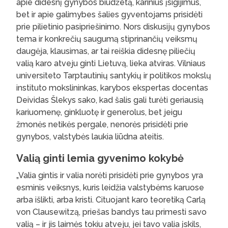
apie didesnį gynybos biudžetą, karinius įsigijimus,
bet ir apie galimybes šalies gyventojams prisidėti
prie pilietinio pasipriešinimo. Nors diskusijų gynybos
tema ir konkrečių saugumą stiprinančių veiksmų
daugėja, klausimas, ar tai reiškia didesnę piliečių
valią karo atveju ginti Lietuvą, lieka atviras. Vilniaus
universiteto Tarptautinių santykių ir politikos mokslų
instituto mokslininkas, karybos ekspertas docentas
Deividas Šlekys sako, kad šalis gali turėti geriausią
kariuomenę, ginkluotę ir generolus, bet jeigu
žmonės netikės pergale, nenorės prisidėti prie
gynybos, valstybės laukia liūdna ateitis.
Valią ginti lemia gyvenimo kokybė
„Valia gintis ir valia norėti prisidėti prie gynybos yra
esminis veiksnys, kuris leidžia valstybėms karuose
arba išlikti, arba kristi. Cituojant karo teoretiką Carlą
von Clausewitzą, priešas bandys tau primesti savo
valią – ir jis laimės tokiu atveju, jei tavo valia įskils,