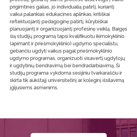
prigimtines galias, jo individualią patirtį, kuriantį
vaikui palankias edukacines aplinkas, kritiškai
reflektuojantį pedagoginę patirtį, kūrybiškai
planuojantį ir organizuojantį profesinę veiklą. Baigęs
šią studijų programą tapsi kvalifikuotu ikimokyklinio
(apimant ir priešmokyklinio) ugdymo specialistu,
gebančiu ugdyti vaikus pagal priešmokyklinio
ugdymo programas, organizuoti visavertį ugdytojų
ir ugdytinių bendravimą bei bendradarbiavimą. Ši
studijų programa vykdoma sesijiniu tvarkaraščiu ir
skirta tik aukštajį universitetinį ar koleginį išsilavimą
įgijusiems asmenims.