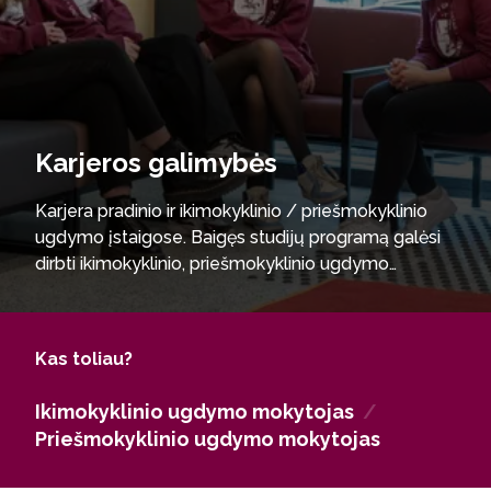
Karjeros galimybės
Karjera pradinio ir ikimokyklinio / priešmokyklinio
ugdymo įstaigose. Baigęs studijų programą galėsi
dirbti ikimokyklinio, priešmokyklinio ugdymo
specialistu valstybinėse, privačiose formaliojo bei
neformaliojo švietimo ir ugdymo paslaugas
teikiančiose įstaigose Lietuvoje ir užsienyje.
Kas toliau?
Ikimokyklinio ugdymo mokytojas
/
Priešmokyklinio ugdymo mokytojas