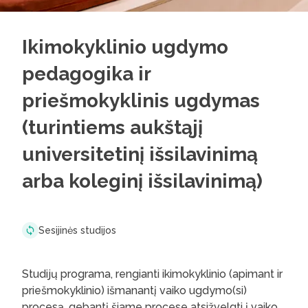
Ikimokyklinio ugdymo
pedagogika ir
priešmokyklinis ugdymas
(turintiems aukštąjį
universitetinį išsilavinimą
arba koleginį išsilavinimą)
Sesijinės studijos
Studijų programa, rengianti ikimokyklinio (apimant ir
priešmokyklinio) išmanantį vaiko ugdymo(si)
procesą, gebantį šiame procese atsižvelgti į vaiko