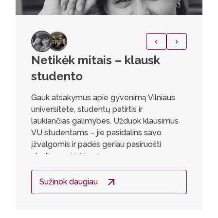
Netikėk mitais – klausk
Eva P
studento
Pradini
ikimokyk
Gauk atsakymus apie gyvenimą Vilniaus
verta rin
universitete, studentų patirtis ir
įtraukių
laukiančias galimybes. Užduok klausimus
derina te
VU studentams – jie pasidalins savo
pavyzdži
įžvalgomis ir padės geriau pasiruošti
kūrybini
studijų pasirinkimui.
yra skat
bendradar
Sužinok daugiau
kas ugdo
mąstymą
inovatyv