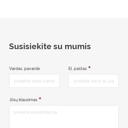
studijų 
kokybišk
atliekamo
pradini
dalyvaut
ir įvairi
Susisiekite su mumis
Vardas, pavardė
El. paštas
Jūsų klausimas