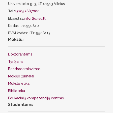
Universiteto g. 3, LT-01513 Vilnius
Tel.:
+37052687000
El.paštas:
infor@cr.vu.lt
Kodas: 211950810
PVM kodas: LT119508113
Mokslui
Doktorantams
Tyrėjams
Bendradarbiavimas
Mokslo žurnalai
Mokslo etika
Biblioteka
Edukacinių kompetencijų centras
Studentams