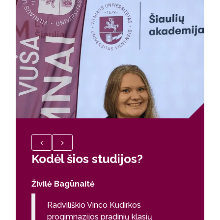
Kodėl šios studijos?
Kodėl
Živilė Bagūnaitė
Simona
Radviliškio Vinco Kudirkos
Vaik
progimnazijos pradinių klasių
dire