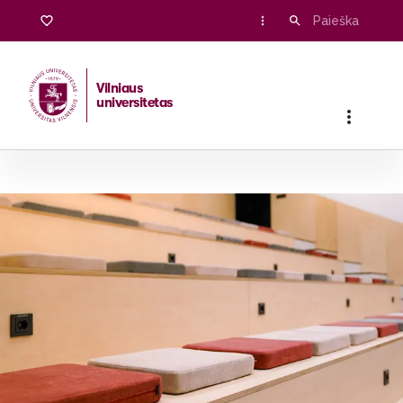
Vilniaus
universitetas
Pradžia
/
Stojantiesiems
/
Bakalauro ir vientisosios studijos
/