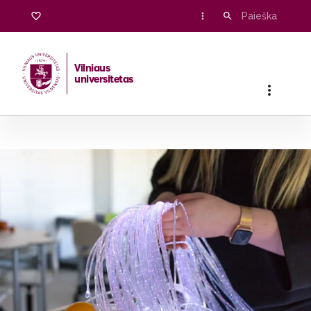
Vilniaus
universitetas
Pradžia
/
Stojantiesiems
/
Bakalauro ir vientisosios studijos
/