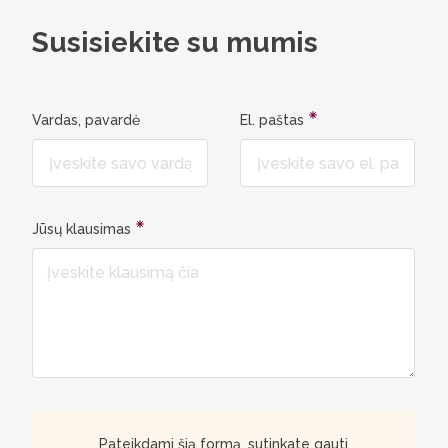
programo
Susisiekite su mumis
Vardas, pavardė
El. paštas
Jūsų klausimas
Pateikdami šią formą, sutinkate gauti