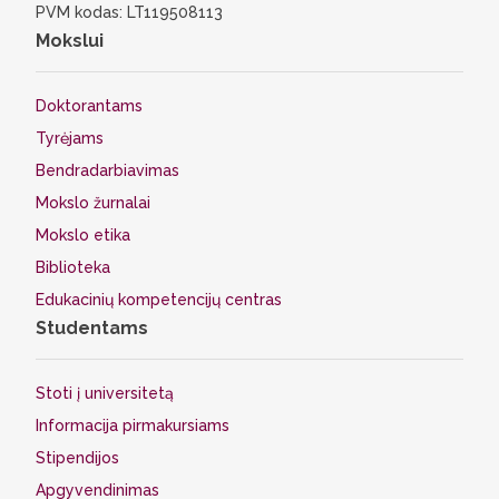
PVM kodas: LT119508113
Mokslui
Doktorantams
Tyrėjams
Bendradarbiavimas
Mokslo žurnalai
Mokslo etika
Biblioteka
Edukacinių kompetencijų centras
Studentams
Stoti į universitetą
Informacija pirmakursiams
Stipendijos
Apgyvendinimas