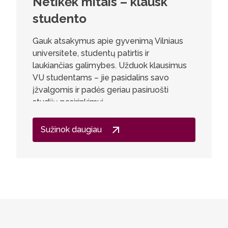
Netikėk mitais – klausk
Andže
studento
kurso
Gauk atsakymus apie gyvenimą Vilniaus
Labai dž
universitete, studentų patirtis ir
speciali
laukiančias galimybes. Užduok klausimus
Šiaulių a
VU studentams – jie pasidalins savo
galimybių
įžvalgomis ir padės geriau pasiruošti
praktišk
studijų pasirinkimui.
užduotis,
programo
skatinan
Sužinok daugiau
tobulėjim
žinias pe
vaizdžiai
studentą
kiekvien
pasitikė
refleksy
įsivertin