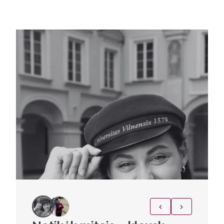
programoje rengiami kompetentingi
specialistai, kuriantys pokytį – tikslų,
prasmingą ir paremtą pagarba kiekvieno
vaiko galimybėms.