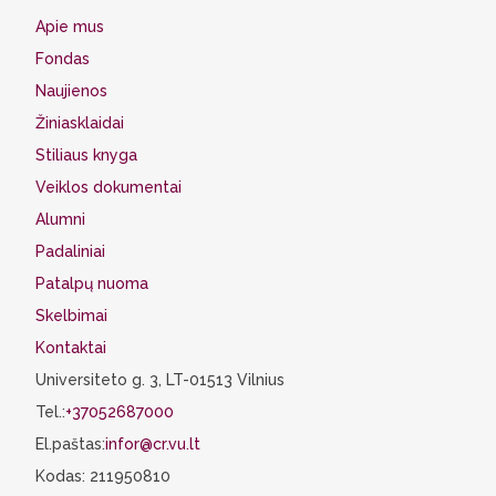
Apie mus
Fondas
Naujienos
Žiniasklaidai
Stiliaus knyga
Veiklos dokumentai
Alumni
Padaliniai
Patalpų nuoma
Skelbimai
Kontaktai
Universiteto g. 3, LT-01513 Vilnius
Tel.:
+37052687000
El.paštas:
infor@cr.vu.lt
Kodas: 211950810