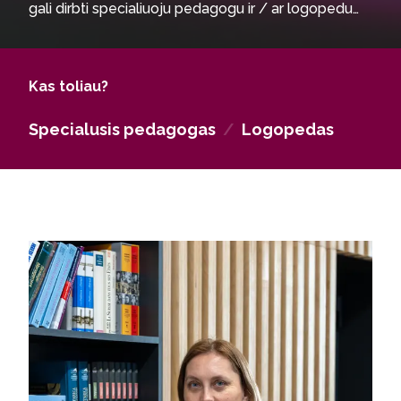
gali dirbti specialiuoju pedagogu ir / ar logopedu
ankstyvojo, ikimokyklinio, bendrojo ugdymo
mokyklose, specialiojo ugdymo ir konsultavimo
centruose, kitose Lietuvos ir užsienio šalių ugdymo
Kas toliau?
įstaigose arba rinktis specialiojo pedagogo -
logopedo privačią praktiką; stoti į ugdymo mokslų
Specialusis pedagogas
/
Logopedas
magistrantūros studijas.