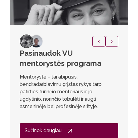
Pasinaudok VU
Kipra
mentorystės programa
„Studiju
universi
Mentorystė – tai abipusis,
Programa 
bendradarbiavimu grįstas ryšys tarp
žinių, be
patirties turinčio mentoriaus ir jo
universi
ugdytinio, norinčio tobulėti ir augti
suteikia 
asmeninėje bei profesinėje srityje.
mokslą ir
Sužinok daugiau