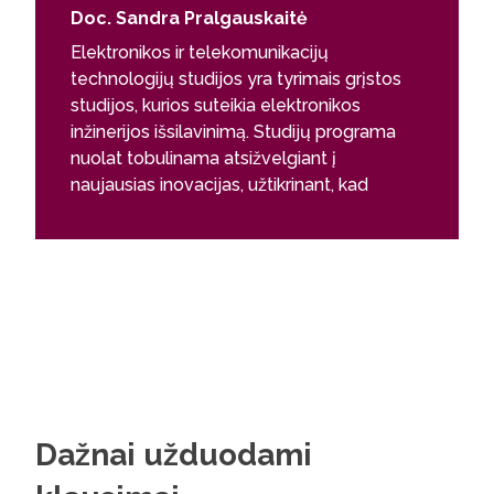
Doc. Sandra Pralgauskaitė
Kursas st
Elektronikos ir telekomunikacijų
telekomu
technologijų studijos yra tyrimais grįstos
ir mikrob
studijos, kurios suteikia elektronikos
bakalaur
inžinerijos išsilavinimą. Studijų programa
yra daug
nuolat tobulinama atsižvelgiant į
daugiau 
naujausias inovacijas, užtikrinant, kad
dėstytoja
absolventai galėtų sėkmingai dirbti
pasisemti
pirmaujančiose elektronikos ir
metu, su
telekomunikacijų įmonėse. Beveik pusę
mokslinės
studijų laiko skiriama mokslo
temą, su
tiriamiesiems projektams ir baigiamajam
smagiai p
darbui, kuriuos galima atlikti tiek
eksperi
mokslinėse laboratorijose, tiek ir
aukštųjų technologijų įmonėse.
Lankstus studijų grafikas leidžia tobulėti
Dažnai užduodami
ne tik akademinėje, bet ir profesinėje
srityje.