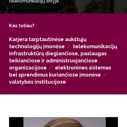
telekomunikacijų srityje.
Galėsi dirbti įmonėse, kurios diegia ir administruoja
telekomunikacijų infrastruktūrą, kuria elektronines
sistemas bei sprendimus, arba prisijungti prie
Kas toliau?
valstybės institucijų, atsakingų už telekomunikacijų
licencijavimą, priežiūrą ir kontrolę. Jei norėsi tęsti
Karjera tarptautinėse aukštųjų
akademinį kelią, turėsi galimybę gilinti žinias
technologijų įmonėse
/
telekomunikacijų
doktorantūroje ir vykdyti mokslinius tyrimus.
infrastruktūrą diegiančiose, paslaugas
teikiančiose ir administruojančiose
organizacijose
/
elektronines sistemas
bei sprendimus kuriančiose įmonėse
/
valstybės institucijose