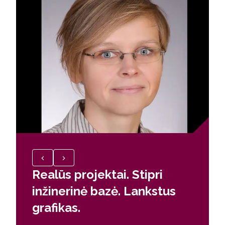
Realūs projektai. Stipri
Kodėl
inžinerinė bazė. Lankstus
Domanta
grafikas.
Alu