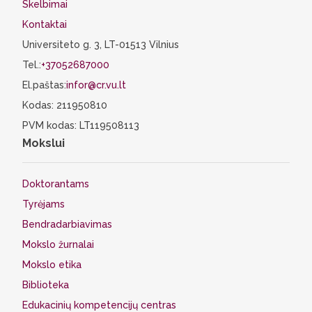
Skelbimai
Kontaktai
Universiteto g. 3, LT-01513 Vilnius
Tel.:
+37052687000
El.paštas:
infor@cr.vu.lt
Kodas: 211950810
PVM kodas: LT119508113
Mokslui
Doktorantams
Tyrėjams
Bendradarbiavimas
Mokslo žurnalai
Mokslo etika
Biblioteka
Edukacinių kompetencijų centras