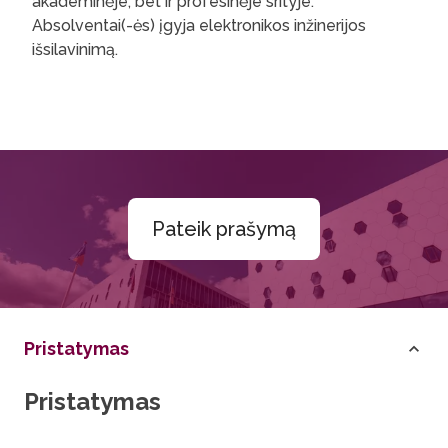
akademinėje, bet ir profesinėje srityje.
Absolventai(-ės) įgyja elektronikos inžinerijos
išsilavinimą.
Pateik prašymą
Pristatymas
Pristatymas