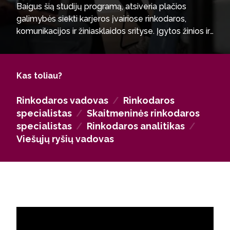
Baigus šią studijų programą, atsiveria plačios
galimybės siekti karjeros įvairiose rinkodaros,
komunikacijos ir žiniasklaidos srityse. Įgytos žinios ir
praktiniai įgūdžiai leidžia planuoti bei įgyvendinti
rinkodaros strategijas, analizuoti vartotojų elgseną,
valdyti prekės ženklo komunikaciją ir kurti
Kas toliau?
duomenimis grįstus sprendimus. Ugdomi gebėjimai
vadovauti komandai, koordinuoti projektus bei
Rinkodaros vadovas
/
Rinkodaros
užtikrinti veiksmingą ryšį su auditorijomis
specialistas
/
Skaitmeninės rinkodaros
skirtinguose kanaluose. Absolventai geba
specialistas
/
Rinkodaros analitikas
/
prisitaikyti prie sparčiai kintančios skaitmeninės
Viešųjų ryšių vadovas
aplinkos, efektyviai derinti kūrybiškumą su analitiniu
mąstymu ir prisidėti prie organizacijų augimo bei
konkurencinio pranašumo kūrimo tiek vietos, tiek
tarptautinėse rinkose.