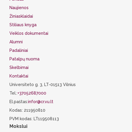
Naujienos
Žiniasklaidai
Stiliaus knyga
Veiklos dokumentai
Alumni
Padaliniai
Patalpų nuoma
Skelbimai
Kontaktai
Universiteto g. 3, LT-01513 Vilnius
Tel.:
+37052687000
El.paštas:
infor@cr.vu.lt
Kodas: 211950810
PVM kodas: LT119508113
Mokslui