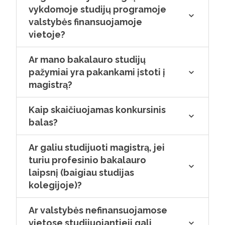
vykdomoje studijų programoje
valstybės finansuojamoje
vietoje?
Ar mano bakalauro studijų
pažymiai yra pakankami įstoti į
magistrą?
Kaip skaičiuojamas konkursinis
balas?
Ar galiu studijuoti magistrą, jei
turiu profesinio bakalauro
laipsnį (baigiau studijas
kolegijoje)?
Ar valstybės nefinansuojamose
vietose studijuojantieji gali