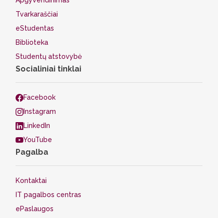
Apgyvendinimas
Tvarkaraščiai
eStudentas
Biblioteka
Studentų atstovybė
Socialiniai tinklai
Facebook
Instagram
LinkedIn
YouTube
Pagalba
Kontaktai
IT pagalbos centras
ePaslaugos