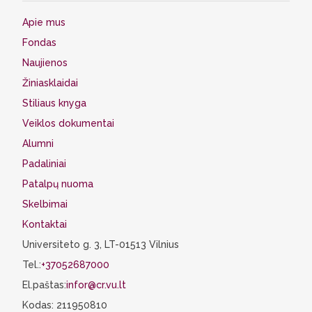
Apie mus
Fondas
Naujienos
Žiniasklaidai
Stiliaus knyga
Veiklos dokumentai
Alumni
Padaliniai
Patalpų nuoma
Skelbimai
Kontaktai
Universiteto g. 3, LT-01513 Vilnius
Tel.:
+37052687000
El.paštas:
infor@cr.vu.lt
Kodas: 211950810