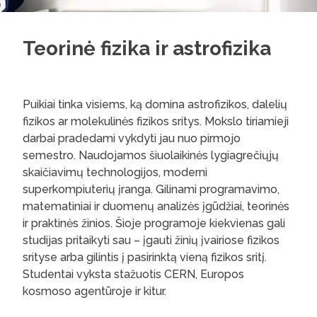
Teorinė fizika ir astrofizika
Puikiai tinka visiems, ką domina astrofizikos, dalelių
fizikos ar molekulinės fizikos sritys. Mokslo tiriamieji
darbai pradedami vykdyti jau nuo pirmojo
semestro. Naudojamos šiuolaikinės lygiagrečiųjų
skaičiavimų technologijos, moderni
superkompiuterių įranga. Gilinami programavimo,
matematiniai ir duomenų analizės įgūdžiai, teorinės
ir praktinės žinios. Šioje programoje kiekvienas gali
studijas pritaikyti sau – įgauti žinių įvairiose fizikos
srityse arba gilintis į pasirinktą vieną fizikos sritį.
Studentai vyksta stažuotis CERN, Europos
kosmoso agentūroje ir kitur.