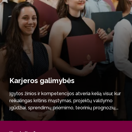
Karjeros galimybės
Įgytos žinios ir kompetencijos atveria kelią visur, kur
reikalingas kritinis mąstymas, projektų valdymo
įgūdžiai, sprendimų priėmimo, teorinių prognozių,
informacijos tvarkymo bei kompiuterinio
modeliavimo gebėjimai. Galėsite tęsti studijas
doktorantūroje bei siekti mokslininko karjeros.