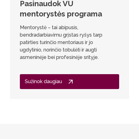
Pasinaudok VU
Milda
mentorystės programa
Ši studi
arti pažv
Mentorystė – tai abipusis,
problema
bendradarbiavimu grįstas ryšys tarp
neatsaky
patirties turinčio mentoriaus ir jo
glaudžio
ugdytinio, norinčio tobulėti ir augti
dalimi, k
asmeninėje bei profesinėje srityje.
praktikoj
tyrėjais 
duomeni
Sužinok daugiau
observato
Visatos p
praktini
program
žinios pa
užduotis
įvairiose