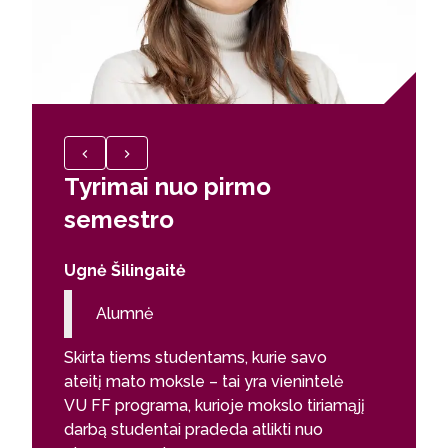
Tyrimai nuo pirmo
Stažu
semestro
ESA
Ugnė Šilingaitė
Doc. Je
Teorinės 
Alumnė
magistra
suteikia
Skirta tiems studentams, kurie savo
gamtos d
ateitį mato moksle – tai yra vienintelė
iki galak
VU FF programa, kurioje mokslo tiriamąjį
praktiniu
darbą studentai pradeda atlikti nuo
pažangi