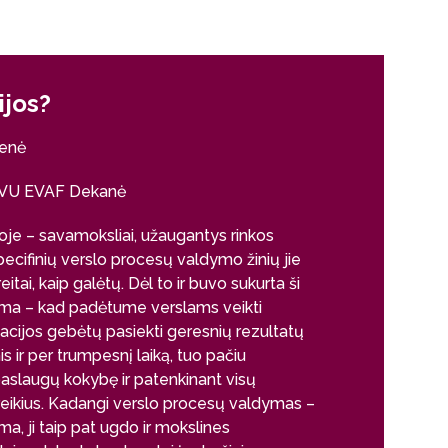
ijos?
Kodėl šio
ienė
Neringa Rašt
, VU EVAF Dekanė
Verslo pr
je – savamoksliai, užaugantys rinkos
Verslo proces
pecifinių verslo procesų valdymo žinių jie
žinių, kurios 
itai, kaip galėtų. Dėl to ir buvo sukurta ši
vykstančius v
ama – kad padėtume verslams veikti
patvirtino, jog 
acijos gebėtų pasiekti geresnių rezultatų
procesai, tam
ir per trumpesnį laiką, tuo pačiu
aspektai. Žin
aslaugų kokybę ir patenkinant visų
programos, sut
reikius. Kadangi verslo procesų valdymas –
juos analizuoti
a, ji taip pat ugdo ir mokslines
įmonei gali b