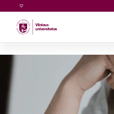
Vilniaus
universitetas
Pradžia
/
Stojantiesiems
/
Magistrantūros studijos
/
Ver