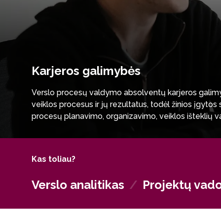
Karjeros galimybės
Verslo procesų valdymo absolventų karjeros galimy
veiklos procesus ir jų rezultatus, todėl žinios įgyt
procesų planavimo, organizavimo, veiklos išteklių va
organizacijose, gaminant prekes ar teikiant paslauga
Kas toliau?
Verslo analitikas
/
Projektų vad