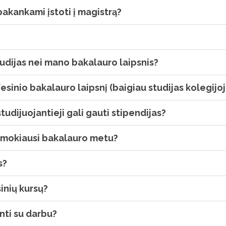
akankami įstoti į magistrą?
studijas nei mano bakalauro laipsnis?
ofesinio bakalauro laipsnį (baigiau studijas kolegijo
udijuojantieji gali gauti stipendijas?
os mokiausi bakalauro metu?
s?
inių kursų?
nti su darbu?