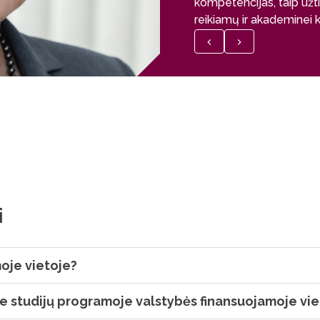
kompetencijas, taip užti
reikiamų ir akademinei ka
i
moje vietoje?
je studijų programoje valstybės finansuojamoje vie