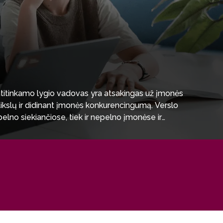
titinkamo lygio vadovas yra atsakingas už įmonės
 tikslų ir didinant įmonės konkurencingumą. Verslo
elno siekiančiose, tiek ir nepelno įmonėse ir
namiškoje integruotoje rinkoje.