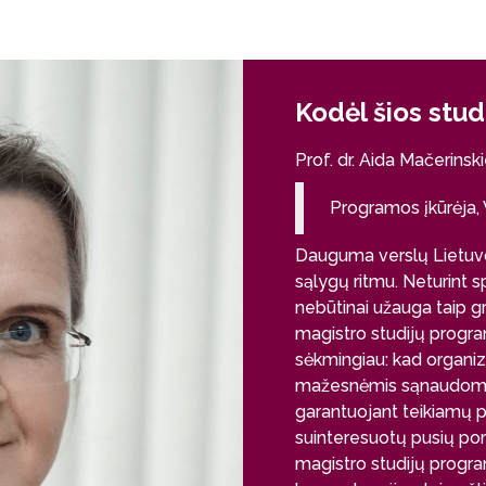
Kodėl šios stud
Prof. dr. Aida Mačerinsk
Programos įkūrėja
Dauguma verslų Lietuvo
sąlygų ritmu. Neturint s
nebūtinai užauga taip gre
magistro studijų progr
sėkmingiau: kad organiz
mažesnėmis sąnaudomis 
garantuojant teikiamų p
suinteresuotų pusių po
magistro studijų program