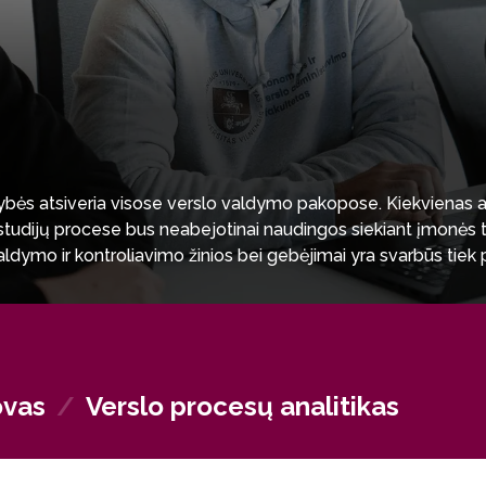
bės atsiveria visose verslo valdymo pakopose. Kiekvienas a
os studijų procese bus neabejotinai naudingos siekiant įmonės
ldymo ir kontroliavimo žinios bei gebėjimai yra svarbūs tiek p
s, kuriant naujus verslus ir priimant optimalius sprendimus di
ovas
/
Verslo procesų analitikas