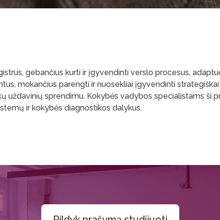
gistrus, gebančius kurti ir įgyvendinti verslo procesus, adapt
tus, mokančius parengti ir nuosekliai įgyvendinti strategiška
škų uždavinių sprendimu. Kokybės vadybos specialistams ši pr
istemų ir kokybės diagnostikos dalykus.
Pildyk prašymą studijuoti