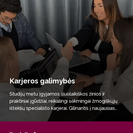
Karjeros galimybės
Studijų metu įgyjamos šiuolaikiškos žinios ir
praktiniai įgūdžiai, reikalingi sėkmingai žmogiškųjų
išteklių specialisto karjerai. Gilinantis į naujausias
personalo valdymo tendencijas ir taikant strateginį
požiūrį į žmogiškųjų išteklių vadybą, tau suteikiama
galimybė kryptingai siekti žmogiškųjų išteklių