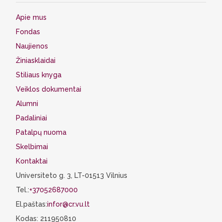
Apie mus
Fondas
Naujienos
Žiniasklaidai
Stiliaus knyga
Veiklos dokumentai
Alumni
Padaliniai
Patalpų nuoma
Skelbimai
Kontaktai
Universiteto g. 3, LT-01513 Vilnius
Tel.:
+37052687000
El.paštas:
infor@cr.vu.lt
Kodas: 211950810