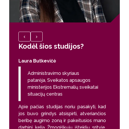
Kodėl šios studijos?
Kodėl
Laura Butkevičė
Rugilė 
Administravimo skyriaus
Peo
patarėja, Sveikatos apsaugos
Ar patik
ministerijos Ekstremalių sveikatai
buvo nau
situacijų centras
jaučiau,
Apie pačias studijas noriu pasakyti, kad
supratim
jos buvo grindys atsispirti, atveriančios
procesus
beribę augimo zoną ir pakeitusios mano
darbuoto
darbinį kelią Žmogiškųjų išteklių srityje.
pusė, iki