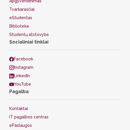
Apgyvendinimas
Tvarkaraščiai
eStudentas
Biblioteka
Studentų atstovybė
Socialiniai tinklai
Facebook
Instagram
LinkedIn
YouTube
Pagalba
Kontaktai
IT pagalbos centras
ePaslaugos