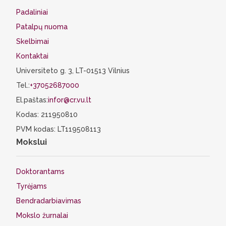
Padaliniai
Patalpų nuoma
Skelbimai
Kontaktai
Universiteto g. 3, LT-01513 Vilnius
Tel.:
+37052687000
El.paštas:
infor@cr.vu.lt
Kodas: 211950810
PVM kodas: LT119508113
Mokslui
Doktorantams
Tyrėjams
Bendradarbiavimas
Mokslo žurnalai