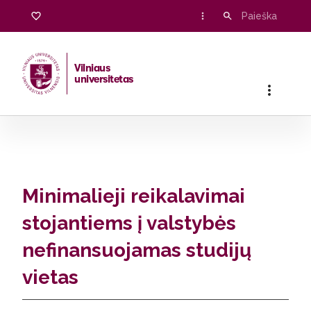
Minimalieji reikalavimai stojantiems į valstybės nefina
Vilniaus
universitetas
Pradžia
/
Stojantiesiems
/
Priėmimo informacija
/
Minimalieji
Minimalieji reikalavimai
stojantiems į valstybės
nefinansuojamas studijų
vietas