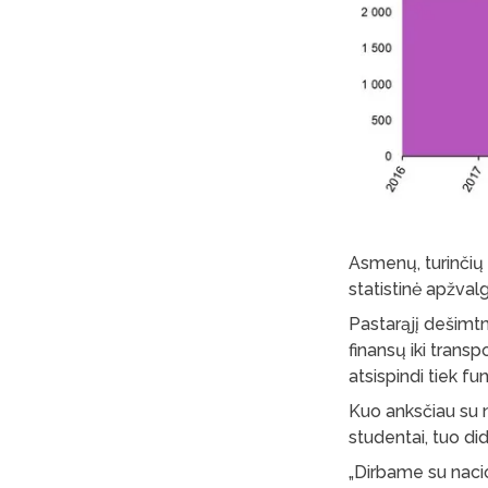
Asmenų, turinčių 
statistinė apžval
Pastarąjį dešimt
finansų iki transp
atsispindi tiek f
Kuo anksčiau su 
studentai, tuo di
„Dirbame su nacio