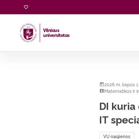
Vilniaus
universitetas
Pradžia
/
Visos naujienos
/
DI kuria darbo vietas naujų įg
2026 m. liepos 1
Matematikos ir i
DI kuria
IT speci
VU naujienos