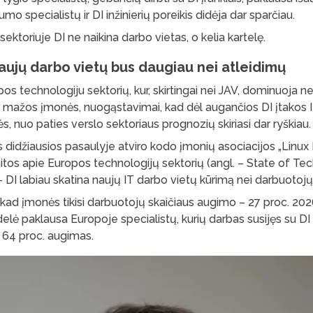
mo specialistų ir DI inžinierių poreikis didėja dar sparčiau.
T sektoriuje DI ne naikina darbo vietas, o kelia kartelę.
aujų darbo vietų bus daugiau nei atleidimų
os technologiju sektorių, kur, skirtingai nei JAV, dominuoja ne
ir mažos įmonės, nuogąstavimai, kad dėl augančios DI įtakos I
, nuo paties verslo sektoriaus prognozių skiriasi dar ryškiau
s didžiausios pasaulyje atviro kodo įmonių asociacijos „Linux 
tos apie Europos technologijų sektorių (angl. – State of Te
– DI labiau skatina naujų IT darbo vietų kūrimą nei darbuotoj
d įmonės tikisi darbuotojų skaičiaus augimo – 27 proc. 2026 
lė paklausa Europoje specialistų, kurių darbas susijęs su DI
64 proc. augimas.