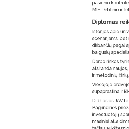
pasienio kontrole,
MIF Dirbtinio int
Diplomas rei
Istorijos apie un
scenarijams, bet 
dirbančių pagal s
baigusių specialis
Darbo rinkos tyri
atsiranda naujos, 
ir metodinių žinių
Viešojoje erdvėje
supaprastina ir iš
Didžiosios JAV t
Pagrindinės priež
investuotojų spa
masiniai atleidim
tačiau aukštesnio 