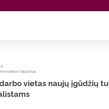
ūdžių turintiems IT specialistams
 d.
nformatikos fakultetas
 darbo vietas naujų įgūdžių t
alistams