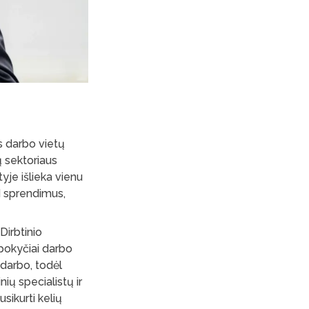
s darbo vietų
 sektoriaus
yje išlieka vienu
DI sprendimus,
Dirbtinio
pokyčiai darbo
 darbo, todėl
ių specialistų ir
usikurti kelių