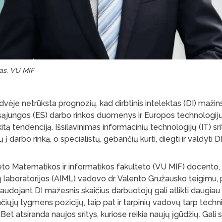
as, VU MIF
dvėje netrūksta prognozių, kad dirbtinis intelektas (DI) mažin
 sąjungos (ES) darbo rinkos duomenys ir Europos technologijų
ą tendenciją. Išsilavinimas informacinių technologijų (IT) srit
ų į darbo rinką, o specialistų, gebančių kurti, diegti ir valdyti 
teto Matematikos ir informatikos fakulteto (VU MIF) docento, 
 laboratorijos (AIML) vadovo dr. Valento Gružausko teigimu, 
naudojant DI mažesnis skaičius darbuotojų gali atlikti daugiau
ųjų lygmens pozicijų, taip pat ir tarpinių vadovų tarp technin
„Bet atsiranda naujos sritys, kuriose reikia naujų įgūdžių. Gali s