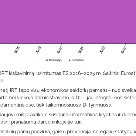
IRT išsilavinimą, užimtumas ES 2016–2025 m. Šaltinis: Eurost
ga
metį IRT tapo visų ekonomikos sektorių pamatu – nuo sveika
orto bei viešojo administravimo, o DI – jau integrali šios siste
undamentiniuose, tiek taikomuosiuose DI tyrimuose.
naujovėmis praktikoje susiduria informatikos krypties ir du
desnį pranašumą darbo rinkoje jie turi.
nalinių parkų priežiūra, gaisrų prevencija, nelegalių statybų i