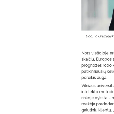
Doc. V. Gružausk
Nors viešojoje er
skaičių, Europos
prognozės rodo kit
patikimiausių keli
poreikis auga.
Vilniaus universi
intelekto metodų
rinkoje vyksta – 
mažėja pradedanči
galutinių klientų. 