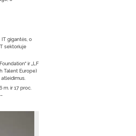
 IT gigantės, o
T sektoriuje
.
Foundation“ ir „LF
ch Talent Europe)
ų atleidimus.
m. ir 17 proc.
 –