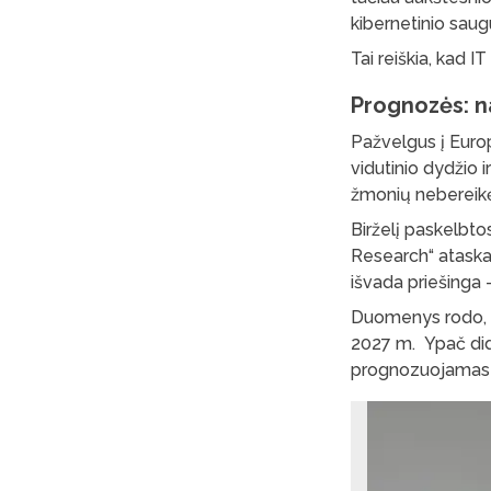
kibernetinio saugu
Tai reiškia, kad I
Prognozės: n
Pažvelgus į Europ
vidutinio dydžio 
žmonių nebereikės
Birželį paskelbto
Research“ ataskai
išvada priešinga 
Duomenys rodo, ka
2027 m. Ypač dide
prognozuojamas 