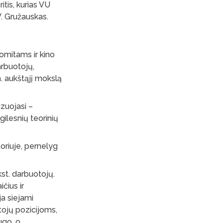
itis, kurias VU
V. Gružauskas.
nomitams ir kino
arbuotojų,
. aukštąjį mokslą
izuojasi –
gilesnių teorinių
oriuje, pernelyg
st. darbuotojų.
čius ir
a siejami
tojų pozicijoms,
ugo, o