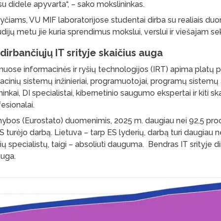
 didele apyvarta“, – sako mokslininkas.
iams, VU MIF laboratorijose studentai dirba su realiais duo
dijų metu jie kuria sprendimus mokslui, verslui ir viešajam sek
 dirbančiųjų IT srityje skaičius auga
muose informacinės ir ryšių technologijos (IRT) apima platų p
macinių sistemų inžinieriai, programuotojai, programų sistemų a
kai, DI specialistai, kibernetinio saugumo ekspertai ir kiti sk
esionalai.
rnybos (Eurostato) duomenimis, 2025 m. daugiau nei 92,5 proc.
S turėjo darbą. Lietuva – tarp ES lyderių, darbą turi daugiau n
čių specialistų, taigi – absoliuti dauguma. Bendras IT srityje d
 auga.