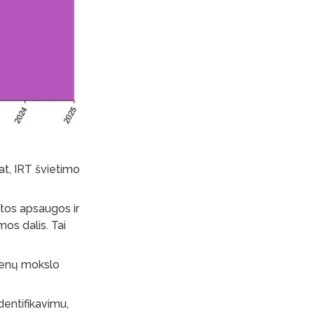
at, IRT švietimo
tos apsaugos ir
mos dalis. Tai
omenų mokslo
dentifikavimu,