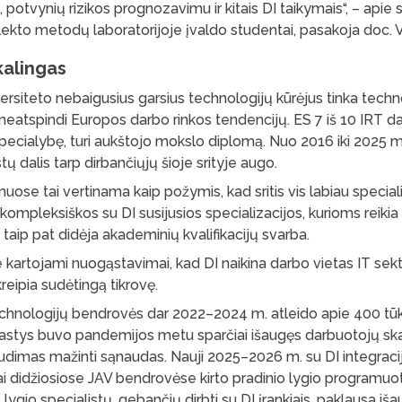
 potvynių rizikos prognozavimu ir kitais DI taikymais“, – apie sr
elekto metodų laboratorijoje įvaldo studentai, pasakoja doc. 
kalingas
iversiteto nebaigusius garsius technologijų kūrėjus tinka tech
neatspindi Europos darbo rinkos tendencijų. ES 7 iš 10 IRT d
pecialybę, turi aukštojo mokslo diplomą. Nuo 2016 iki 2025 m
tų dalis tarp dirbančiųjų šioje srityje augo.
muose tai vertinama kaip požymis, kad sritis vis labiau special
kompleksiškos su DI susijusios specializacijos, kurioms reikia 
, taip pat didėja akademinių kvalifikacijų svarba.
 kartojami nuogąstavimai, kad DI naikina darbo vietas IT sekt
kreipia sudėtingą tikrovę.
echnologijų bendrovės dar 2022–2024 m. atleido apie 400 tūk
astys buvo pandemijos metu sparčiai išaugęs darbuotojų skai
udimas mažinti sąnaudas. Nauji 2025–2026 m. su DI integracij
ai didžiosiose JAV bendrovėse kirto pradinio lygio programuo
lygio specialistų, gebančių dirbti su DI įrankiais, paklausa iša