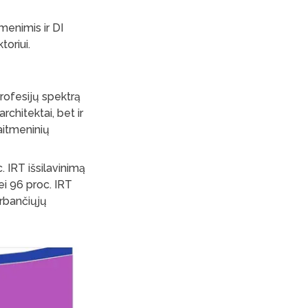
menimis ir DI
toriui.
rofesijų spektrą
rchitektai, bet ir
aitmeninių
 IRT išsilavinimą
ei 96 proc. IRT
irbančiųjų