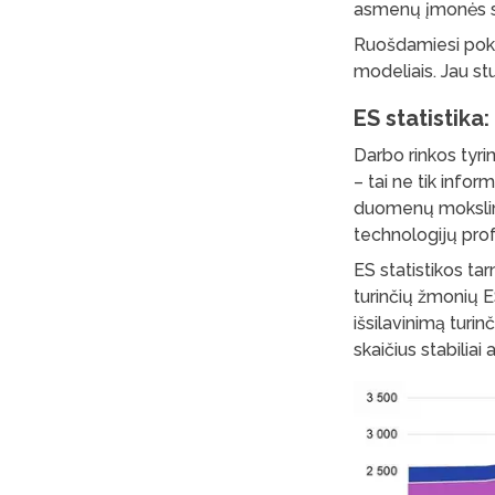
asmenų įmonės su
Ruošdamiesi pokyč
modeliais. Jau stu
ES statistika:
Darbo rinkos tyri
– tai ne tik infor
duomenų mokslinin
technologijų prof
ES statistikos ta
turinčių žmonių E
išsilavinimą turin
skaičius stabiliai