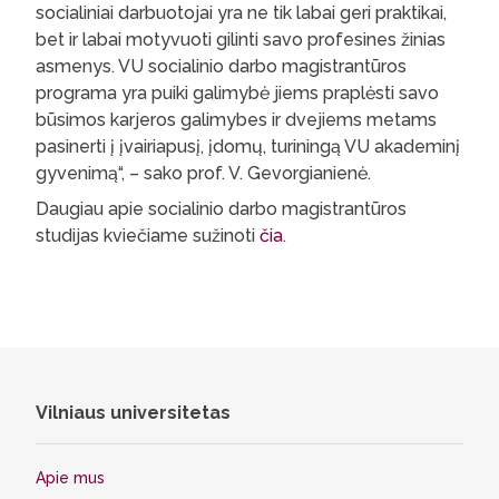
socialiniai darbuotojai yra ne tik labai geri praktikai,
bet ir labai motyvuoti gilinti savo profesines žinias
asmenys. VU socialinio darbo magistrantūros
programa yra puiki galimybė jiems praplėsti savo
būsimos karjeros galimybes ir dvejiems metams
pasinerti į įvairiapusį, įdomų, turiningą VU akademinį
gyvenimą“, – sako prof. V. Gevorgianienė.
Daugiau apie socialinio darbo magistrantūros
studijas kviečiame sužinoti
čia
.
Vilniaus universitetas
Apie mus