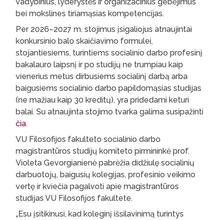
vadybinius, lyderystės ir organizacinius gebėjimus
bei mokslines tiriamąsias kompetencijas.
Per 2026–2027 m. stojimus įsigaliojus atnaujintai
konkursinio balo skaičiavimo formulei,
stojantiesiems, turintiems socialinio darbo profesinį
bakalauro laipsnį ir po studijų ne trumpiau kaip
vienerius metus dirbusiems socialinį darbą arba
baigusiems socialinio darbo papildomąsias studijas
(ne mažiau kaip 30 kreditų), yra pridedami keturi
balai. Su atnaujinta stojimo tvarka galima susipažinti
čia
.
VU Filosofijos fakulteto socialinio darbo
magistrantūros studijų komiteto pirmininkė prof.
Violeta Gevorgianienė pabrėžia didžiulę socialinių
darbuotojų, baigusių kolegijas, profesinio veikimo
vertę ir kviečia pagalvoti apie magistrantūros
studijas VU Filosofijos fakultete.
„Esu įsitikinusi, kad koleginį išsilavinimą turintys