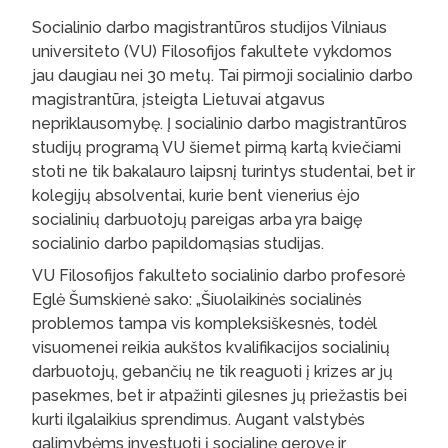
Socialinio darbo magistrantūros studijos Vilniaus
universiteto (VU) Filosofijos fakultete vykdomos
jau daugiau nei 30 metų. Tai pirmoji socialinio darbo
magistrantūra, įsteigta Lietuvai atgavus
nepriklausomybę. Į socialinio darbo magistrantūros
studijų programą VU šiemet pirmą kartą kviečiami
stoti ne tik bakalauro laipsnį turintys studentai, bet ir
kolegijų absolventai, kurie bent vienerius ėjo
socialinių darbuotojų pareigas arba yra baigę
socialinio darbo papildomąsias studijas.
VU Filosofijos fakulteto socialinio darbo profesorė
Eglė Šumskienė sako: „Šiuolaikinės socialinės
problemos tampa vis kompleksiškesnės, todėl
visuomenei reikia aukštos kvalifikacijos socialinių
darbuotojų, gebančių ne tik reaguoti į krizes ar jų
pasekmes, bet ir atpažinti gilesnes jų priežastis bei
kurti ilgalaikius sprendimus. Augant valstybės
galimybėms investuoti į socialinę gerovę ir