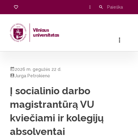
Vilniaus
universitetas
Pradžia
/
Visos naujienos
/
Į socialinio darbo magistrantūrą VU
2026 m. gegužės 22 d.
Jurga Petrokienė
Į socialinio darbo
magistrantūrą VU
kviečiami ir kolegijų
absolventai