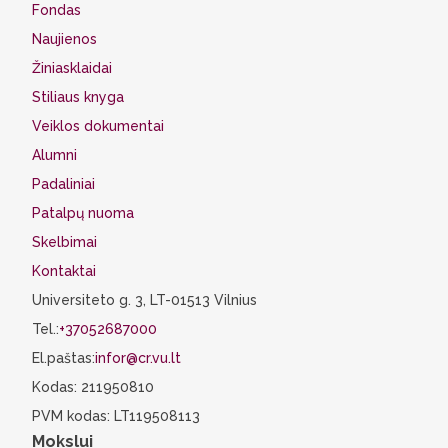
Fondas
Naujienos
Žiniasklaidai
Stiliaus knyga
Veiklos dokumentai
Alumni
Padaliniai
Patalpų nuoma
Skelbimai
Kontaktai
Universiteto g. 3, LT-01513 Vilnius
Tel.:
+37052687000
El.paštas:
infor@cr.vu.lt
Kodas: 211950810
PVM kodas: LT119508113
Mokslui