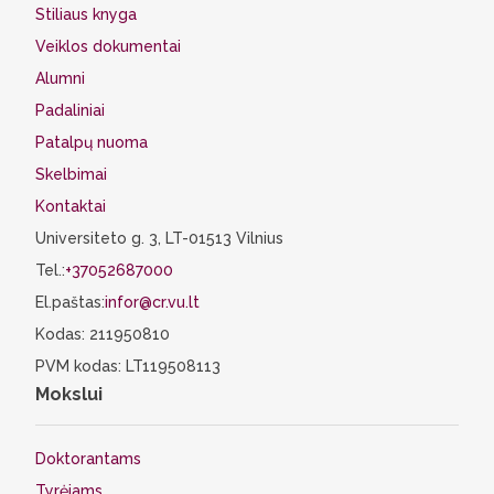
Stiliaus knyga
Veiklos dokumentai
Alumni
Padaliniai
Patalpų nuoma
Skelbimai
Kontaktai
Universiteto g. 3, LT-01513 Vilnius
Tel.:
+37052687000
El.paštas:
infor@cr.vu.lt
Kodas: 211950810
PVM kodas: LT119508113
Mokslui
Doktorantams
Tyrėjams