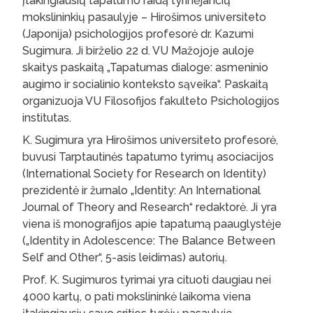
įtakingiausių tapatumo raidą tyrinėjančių
mokslininkių pasaulyje – Hirošimos universiteto
(Japonija) psichologijos profesorė dr. Kazumi
Sugimura. Ji birželio 22 d. VU Mažojoje auloje
skaitys paskaitą „Tapatumas dialoge: asmeninio
augimo ir socialinio konteksto sąveika“. Paskaitą
organizuoja VU Filosofijos fakulteto Psichologijos
institutas.
K. Sugimura yra Hirošimos universiteto profesorė,
buvusi Tarptautinės tapatumo tyrimų asociacijos
(International Society for Research on Identity)
prezidentė ir žurnalo „Identity: An International
Journal of Theory and Research“ redaktorė. Ji yra
viena iš monografijos apie tapatumą paauglystėje
(„Identity in Adolescence: The Balance Between
Self and Other“, 5-asis leidimas) autorių.
Prof. K. Sugimuros tyrimai yra cituoti daugiau nei
4000 kartų, o pati mokslininkė laikoma viena