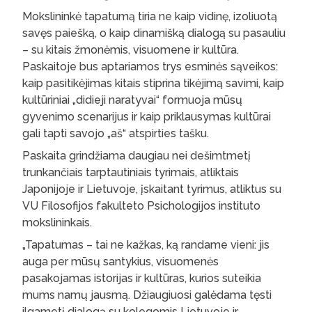
Mokslininkė tapatumą tiria ne kaip vidinę, izoliuotą
savęs paiešką, o kaip dinamišką dialogą su pasauliu
– su kitais žmonėmis, visuomene ir kultūra.
Paskaitoje bus aptariamos trys esminės sąveikos:
kaip pasitikėjimas kitais stiprina tikėjimą savimi, kaip
kultūriniai „didieji naratyvai“ formuoja mūsų
gyvenimo scenarijus ir kaip priklausymas kultūrai
gali tapti savojo „aš“ atspirties tašku.
Paskaita grindžiama daugiau nei dešimtmetį
trunkančiais tarptautiniais tyrimais, atliktais
Japonijoje ir Lietuvoje, įskaitant tyrimus, atliktus su
VU Filosofijos fakulteto Psichologijos instituto
mokslininkais.
„Tapatumas – tai ne kažkas, ką randame vieni: jis
auga per mūsų santykius, visuomenės
pasakojamas istorijas ir kultūras, kurios suteikia
mums namų jausmą. Džiaugiuosi galėdama tęsti
ilgametį dialogą su kolegomis Lietuvoje ir