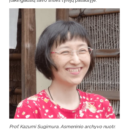
įtakingiausių savo srities tyrėjų pasaulyje.
Prof. Kazumi Sugimura. Asmeninio archyvo nuotr.