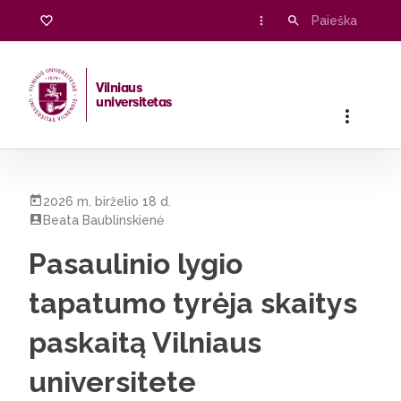
Vilniaus
universitetas
Pradžia
/
Visos naujienos
/
Pasaulinio lygio tapatumo tyrėja s
2026 m. birželio 18 d.
Beata Baublinskienė
Pasaulinio lygio
tapatumo tyrėja skaitys
paskaitą Vilniaus
universitete