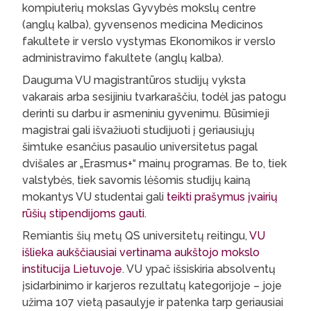
kompiuterių mokslas Gyvybės mokslų centre
(anglų kalba), gyvensenos medicina Medicinos
fakultete ir verslo vystymas Ekonomikos ir verslo
administravimo fakultete (anglų kalba).
Dauguma VU magistrantūros studijų vyksta
vakarais arba sesijiniu tvarkaraščiu, todėl jas patogu
derinti su darbu ir asmeniniu gyvenimu. Būsimieji
magistrai gali išvažiuoti studijuoti į geriausiųjų
šimtuke esančius pasaulio universitetus pagal
dvišales ar „Erasmus+“ mainų programas. Be to, tiek
valstybės, tiek savomis lėšomis studijų kainą
mokantys VU studentai gali
teikti prašymus įvairių
rūšių stipendijoms gauti
.
Remiantis šių metų QS universitetų reitingu,
VU
išlieka aukščiausiai vertinama aukštojo mokslo
institucija Lietuvoje
. VU ypač išsiskiria absolventų
įsidarbinimo ir karjeros rezultatų kategorijoje – joje
užima 107 vietą pasaulyje ir patenka tarp geriausiai