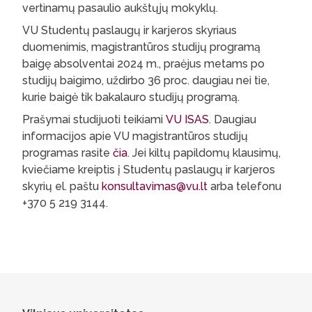
vertinamų pasaulio aukštųjų mokyklų.
VU Studentų paslaugų ir karjeros skyriaus
duomenimis, magistrantūros studijų programą
baigę absolventai 2024 m., praėjus metams po
studijų baigimo, uždirbo 36 proc. daugiau nei tie,
kurie baigė tik bakalauro studijų programą.
Prašymai studijuoti teikiami
VU ISAS
. Daugiau
informacijos apie VU magistrantūros studijų
programas rasite
čia
. Jei kiltų papildomų klausimų,
kviečiame kreiptis į Studentų paslaugų ir karjeros
skyrių el. paštu
konsultavimas@vu.lt
arba telefonu
+370 5 219 3144.