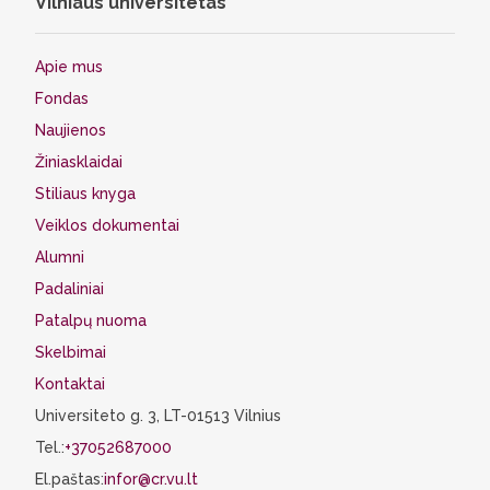
Vilniaus universitetas
Apie mus
Fondas
Naujienos
Žiniasklaidai
Stiliaus knyga
Veiklos dokumentai
Alumni
Padaliniai
Patalpų nuoma
Skelbimai
Kontaktai
Universiteto g. 3, LT-01513 Vilnius
Tel.:
+37052687000
El.paštas:
infor@cr.vu.lt