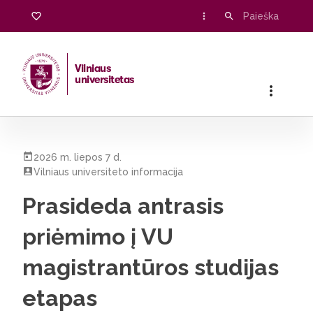
Vilniaus
universitetas
Pradžia
/
Visos naujienos
/
Prasideda antrasis priėmimo į VU 
2026 m. liepos 7 d.
Vilniaus universiteto informacija
Prasideda antrasis
priėmimo į VU
magistrantūros studijas
etapas