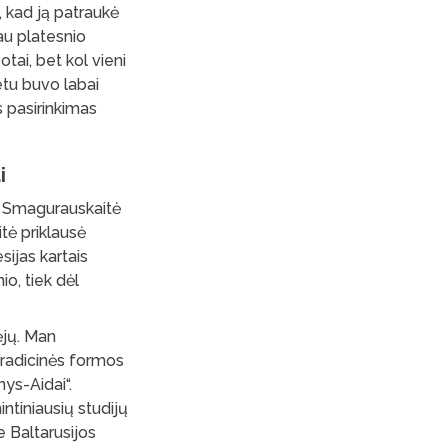
, kad ją patraukė
au platesnio
otai, bet kol vieni
etu buvo labai
s pasirinkimas
i
D. Smagurauskaitė
tė priklausė
sijas kartais
io, tiek dėl
ėjų. Man
tradicinės formos
nys-Aidai“.
intiniausių studijų
 Baltarusijos