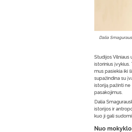
Dalia Smagurausk
Studijos Vilniaus 
istorinius įvykius
mus pasiekia iki 
supažindina su įva
istoriją pažinti ne
pasakojimus.
Dalia Smagurauska
istorijos ir antro
kuo ji gali sudomi
Nuo mokyklos