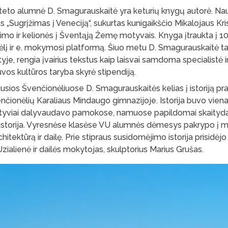
lteto alumnė D. Smagurauskaitė yra keturių knygų autorė. Na
as „Sugrįžimas į Veneciją“, sukurtas kunigaikščio Mikalojaus Kr
imo ir kelionės į Šventąją Žemę motyvais. Knyga įtraukta į 10
ėlį ir e. mokymosi platformą. Šiuo metu D. Smagurauskaitė ta
tyje, rengia įvairius tekstus kaip laisvai samdoma specialistė 
uvos kultūros taryba skyrė stipendiją.
usios Švenčionėliuose D. Smagurauskaitės kelias į istoriją p
enčionėlių Karaliaus Mindaugo gimnazijoje. Istorija buvo vie
ktyviai dalyvaudavo pamokose, namuose papildomai skaityd
istorija. Vyresnėse klasėse VU alumnės dėmesys pakrypo į men
hitektūrą ir dailę. Prie stipraus susidomėjimo istorija prisidėjo 
ialienė ir dailės mokytojas, skulptorius Marius Grušas.