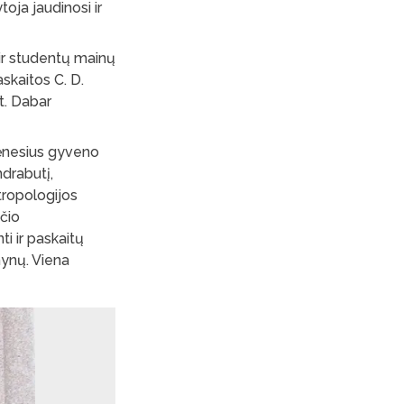
oja jaudinosi ir
 ir studentų mainų
skaitos C. D.
 t. Dabar
 mėnesius gyveno
drabutį,
tropologijos
čio
ti ir paskaitų
mynų. Viena