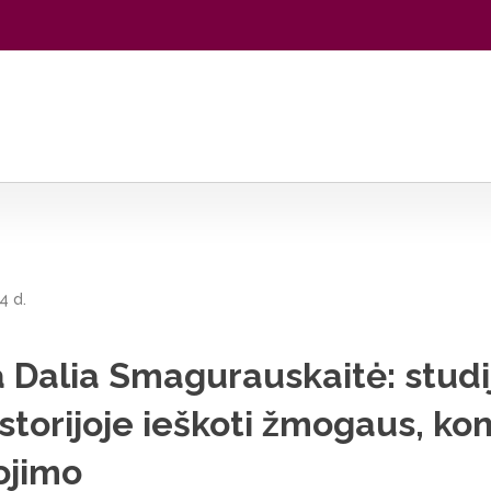
: studijos išmokė istorijoje ieškoti žmogaus, konteksto ir pasakoji
4 d.
 Dalia Smagurauskaitė: studi
storijoje ieškoti žmogaus, ko
ojimo