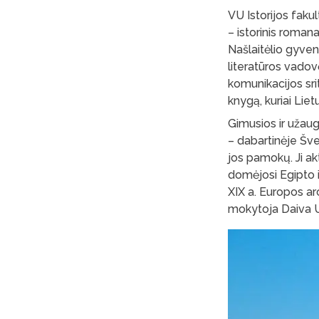
VU Istorijos faku
– istorinis roman
Našlaitėlio gyven
literatūros vadov
komunikacijos sri
knygą, kuriai Liet
Gimusios ir užaug
– dabartinėje Šv
jos pamokų. Ji a
domėjosi Egipto 
XIX a. Europos arc
mokytoja Daiva Uz