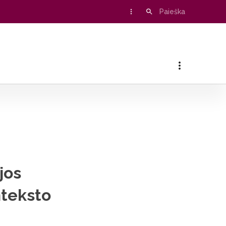
mo
jos
nteksto