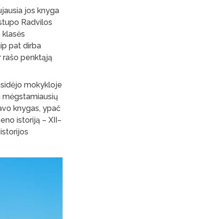
ujausia jos knyga
istupo Radvilos
 klasės
ip pat dirba
ir rašo penktąją
rasidėjo mokykloje
na mėgstamiausių
avo knygas, ypač
o istoriją – XII–
istorijos