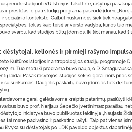
nusprendė studijuoti VU Istorijos fakultete, rašytoja pasakoja
as ir prestižas, o pati studijų programa pasirodė įdomi: „Norėj
nio ir socialinio konteksto. Galbūt nuskambės šiek tiek neapgalv
s specialybes, tokias kaip teisė ar verslo vadyba, kurios tuo m
buvo svarbu, kad studijos būtų įdomios. Iki šiol manau, kad ši
: dėstytojai, kelionės ir pirmieji rašymo impulsa
lteto Kultūros istorijos ir antropologijos studijų programoje 
007 m. Tuo metu ši programa buvo nauja, o D. Smagurauskai
entų laidai. Pasak rašytojos, studijos sekėsi gerai, nors prieš se
 ir su sunkumais. Daugelis paskaitų buvo įdomios tiek dėl turin
ybių.
utardavome gerai, galėdavome kreiptis patarimų, pasiūlyti id
svarbus buvo prof. Nerijaus Šepečio įvertinimas: parašiau ne
 dėstytojo iniciatyva buvo publikuotas leidinyje „Naujasis Židi
es tai mane padrąsino ir paskatino rašyti. Taip pat vienas įsim
enų išvyka su dėstytojais po LDK paveldo objektus dabartinėje