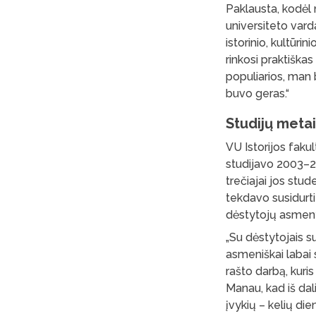
Paklausta, kodėl 
universiteto vard
istorinio, kultūri
rinkosi praktiška
populiarios, man 
buvo geras.“
Studijų metai
VU Istorijos faku
studijavo 2003–2
trečiajai jos stud
tekdavo susidurti
dėstytojų asmen
„Su dėstytojais s
asmeniškai labai 
rašto darbą, kuris
Manau, kad iš dali
įvykių – kelių di