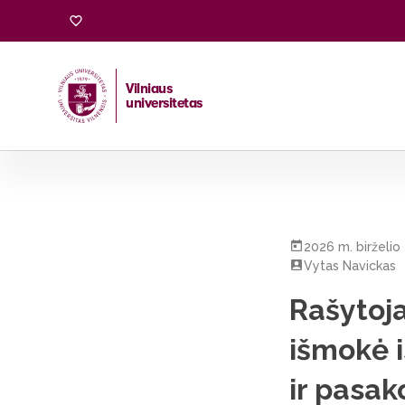
Vilniaus
universitetas
Pradžia
/
Visos naujienos
/
Rašytoja Dalia Smagurauskaitė
2026 m. birželio 
Vytas Navickas
Rašytoja
išmokė i
ir pasak