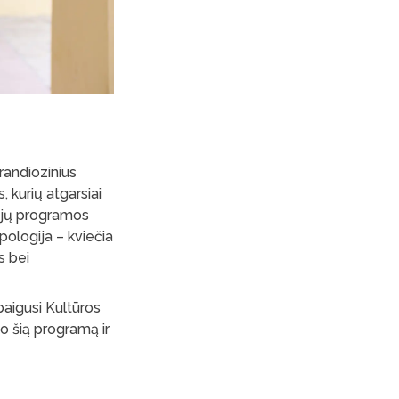
grandiozinius
, kurių atgarsiai
dijų programos
opologija – kviečia
s bei
baigusi Kultūros
nko šią programą ir