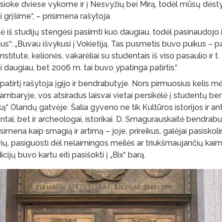
ursioke dviese vykome ir į Nesvyžių bei Mirą, todėl mūsų dėstyt
i grįšime“, – prisimena rašytoja.
 iš studijų stengėsi pasiimti kuo daugiau, todėl pasinaudojo
“: „Buvau išvykusi į Vokietiją. Tas pusmetis buvo puikus – pa
stitute, kelionės, vakarėliai su studentais iš viso pasaulio ir t.
 daugiau, bet 2006 m. tai buvo ypatinga patirtis.“
 patirtį rašytoja įgijo ir bendrabutyje. Nors pirmuosius kelis
aryje, vos atsiradus laisvai vietai persikėlė į studentų ben
ą“ Olandų gatvėje. Šalia gyveno ne tik Kultūros istorijos ir an
ai, bet ir archeologai, istorikai. D. Smagurauskaitė bendrabu
ena kaip smagią ir artimą – joje, prireikus, galėjai pasiskolin
vių, pasiguosti dėl nelaimingos meilės ar triukšmaujančių kai
cijų buvo kartu eiti pasišokti į „Bix“ barą.