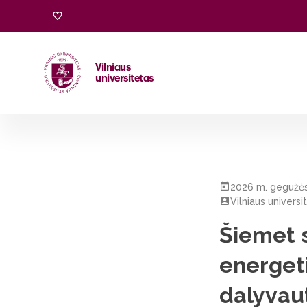
Vilniaus
universitetas
Pradžia
/
Visos naujienos
/
Šiemet startuos tarpdisciplin
2026 m. gegužės
Vilniaus universi
Šiemet s
energeti
dalyvaut