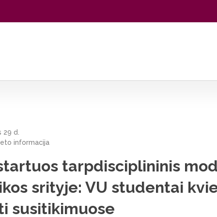
inis modulis energetikos srityje: VU studentai kviečiami dalyvauti s
 29 d.
teto informacija
tartuos tarpdisciplininis mod
kos srityje: VU studentai kvi
i susitikimuose