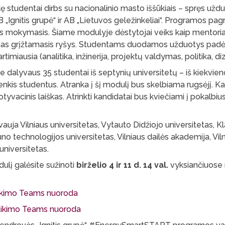
kę studentai dirbs su nacionalinio masto iššūkiais – spręs uždu
„Ignitis grupė“ ir AB „Lietuvos geležinkeliai“. Programos pag
as mokymasis. Šiame modulyje dėstytojai veiks kaip mentori
as grįžtamasis ryšys. Studentams duodamos užduotys padės 
rtimiausia (analitika, inžinerija, projektų valdymas, politika, diza
e dalyvaus 35 studentai iš septynių universitetų – iš kiekvien
enkis studentus. Atranka į šį modulį bus skelbiama rugsėjį. K
tyvacinis laiškas. Atrinkti kandidatai bus kviečiami į pokalbius.
uja Vilniaus universitetas, Vytauto Didžiojo universitetas, K
uno technologijos universitetas, Vilniaus dailės akademija, Vil
niversitetas.
ulį galėsite sužinoti
birželio 4 ir 11 d. 14 val.
vyksiančiuose
itikimo Teams nuoroda
sitikimo Teams nuoroda