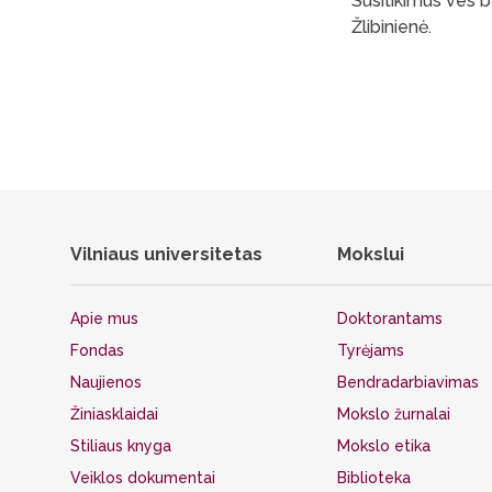
Susitikimus ves b
Žlibinienė.
Vilniaus universitetas
Mokslui
Apie mus
Doktorantams
Fondas
Tyrėjams
Naujienos
Bendradarbiavimas
Žiniasklaidai
Mokslo žurnalai
Stiliaus knyga
Mokslo etika
Veiklos dokumentai
Biblioteka