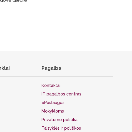
dovė Giedrė
nklai
Pagalba
Kontaktai
IT pagalbos centras
ePaslaugos
Mokykloms
Privatumo politika
Taisyklės ir politikos