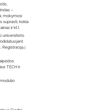
otis,
rindas –
ai, mokymosi
suprasti, kokia
inas ir kt.).
o universiteto
andidatuojant
 Registraciją į
laipėdos
nius TECH ir
 modulio