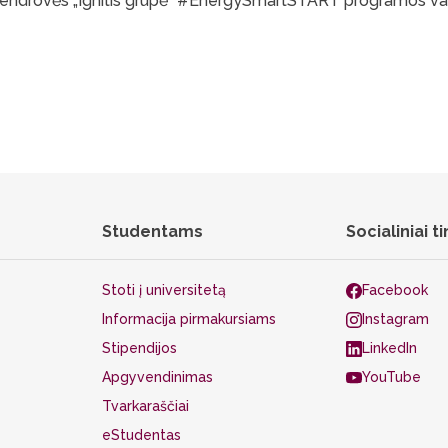
endrovės „Ignitis grupė“
#EnergySmartSTART programos va
Studentams
Socialiniai ti
Stoti į universitetą
Facebook
Informacija pirmakursiams
Instagram
Stipendijos
LinkedIn
Apgyvendinimas
YouTube
Tvarkaraščiai
eStudentas