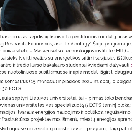
andomasis tarpdisciplininis ir tarpinstitucinis modulių rinkiny
g Research, Economics, and Technology“. Šioje programoje,
o universitetų – Masačusetso technologijos instituto (MIT) 
tai sieks įveikti realius su energetikos sritimi susijusius iššūkiu
 antro ir trečio kurso bakalauro studentai kviečiami dalyvauti
se nuotoliniuose susitikimuose ir apie modulį išgirsti daugiau
is semestrus (15 mėnesių) ir prasidės 2026 m. spalį, o baigsis
– 30 ECTS.
uja septyni Lietuvos universitetai, tai – pirmas toks bendr
kvienas universitetas ves specializuotą 5 ECTS teminį bloką:
acijos, tvaraus energijos naudojimo ir politikos, reguliavimo i
infrastruktūros projektavimo, išmanių miestų energijos spren
kirtinguose universitetų miesteliuose, į programą taip pat in