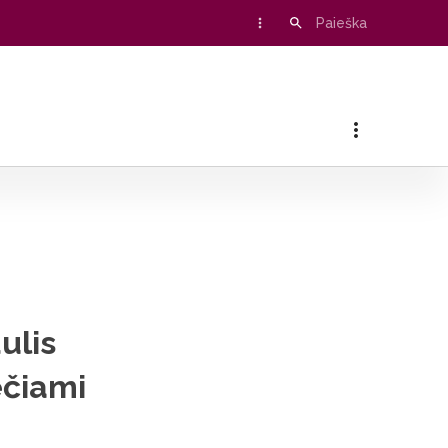
usitikimuose
ulis
ečiami