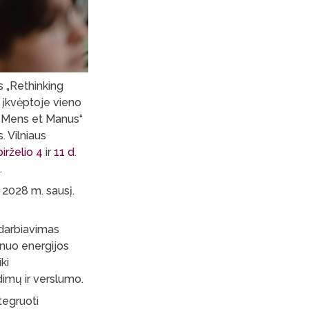
s „Rethinking
 įkvėptoje vieno
– „Mens et Manus“
s. Vilniaus
birželio 4
ir
11 d
.
.
 2028 m. sausį.
adarbiavimas
 nuo energijos
ki
dimų ir verslumo.
tegruoti