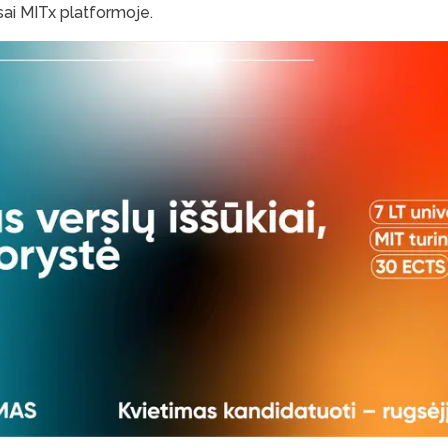
rsai MITx platformoje.