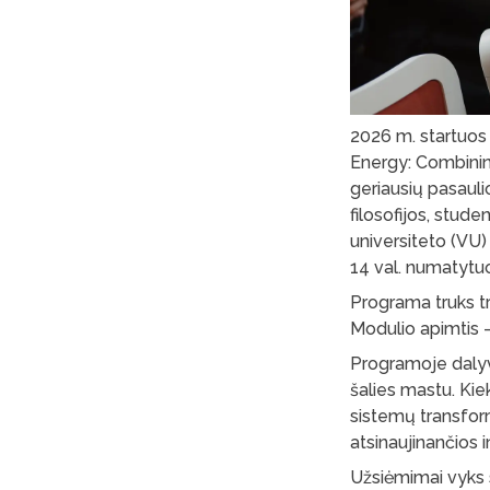
2026 m. startuos b
Energy: Combinin
geriausių pasauli
filosofijos, studen
universiteto (VU)
14 val. numatytuo
Programa truks tr
Modulio apimtis 
Programoje dalyva
šalies mastu. Kie
sistemų transform
atsinaujinančios 
Užsiėmimai vyks s