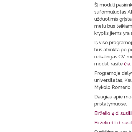
Šį modulį pasirin
suformuluotas AB 
užduotimis grįst
metu bus teikiam
kryptis jiems yra a
Iš viso programoj
bus atrinkta po p
reikalingas CV, mo
modulį rasite
čia
.
Programoje dalyva
universitetas, Ka
Mykolo Romerio u
Daugiau apie mod
pristatymuose.
Birželio 4 d. sus
Birželio 11 d. su