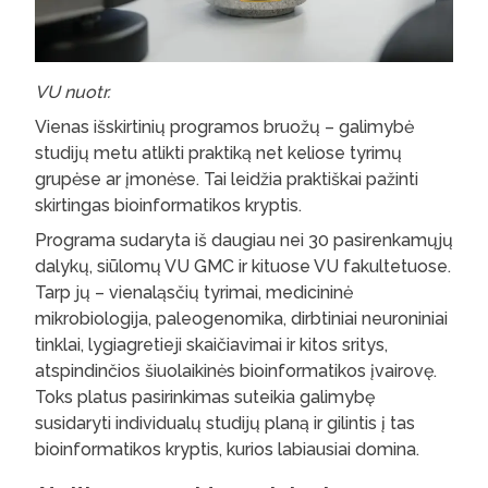
VU nuotr.
Vienas išskirtinių programos bruožų – galimybė
studijų metu atlikti praktiką net keliose tyrimų
grupėse ar įmonėse. Tai leidžia praktiškai pažinti
skirtingas bioinformatikos kryptis.
Programa sudaryta iš daugiau nei 30 pasirenkamųjų
dalykų, siūlomų VU GMC ir kituose VU fakultetuose.
Tarp jų – vienaląsčių tyrimai, medicininė
mikrobiologija, paleogenomika, dirbtiniai neuroniniai
tinklai, lygiagretieji skaičiavimai ir kitos sritys,
atspindinčios šiuolaikinės bioinformatikos įvairovę.
Toks platus pasirinkimas suteikia galimybę
susidaryti individualų studijų planą ir gilintis į tas
bioinformatikos kryptis, kurios labiausiai domina.