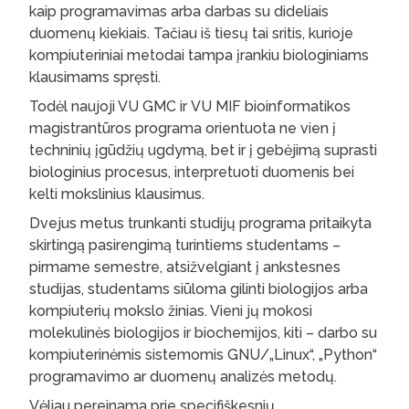
kaip programavimas arba darbas su dideliais
duomenų kiekiais. Tačiau iš tiesų tai sritis, kurioje
kompiuteriniai metodai tampa įrankiu biologiniams
klausimams spręsti.
Todėl naujoji VU GMC ir VU MIF bioinformatikos
magistrantūros programa orientuota ne vien į
techninių įgūdžių ugdymą, bet ir į gebėjimą suprasti
biologinius procesus, interpretuoti duomenis bei
kelti mokslinius klausimus.
Dvejus metus trunkanti studijų programa pritaikyta
skirtingą pasirengimą turintiems studentams –
pirmame semestre, atsižvelgiant į ankstesnes
studijas, studentams siūloma gilinti biologijos arba
kompiuterių mokslo žinias. Vieni jų mokosi
molekulinės biologijos ir biochemijos, kiti – darbo su
kompiuterinėmis sistemomis GNU/„Linux“, „Python“
programavimo ar duomenų analizės metodų.
Vėliau pereinama prie specifiškesnių