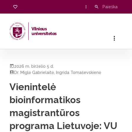
Vilniaus
universitetas
Pradžia
/
Visos naujienos
/
Vienintelė bioinformatikos magistr
2026 m. birželio 5 d.
Dr. Miglė Gabrielaitė, Ingrida Tomaševskienė
Vienintelė
bioinformatikos
magistrantūros
programa Lietuvoje: VU