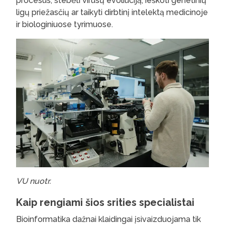
procesus, stebėti virusų evoliuciją, ieškoti genetinių
ligų priežasčių ar taikyti dirbtinį intelektą medicinoje
ir biologiniuose tyrimuose.
VU nuotr.
Kaip rengiami šios srities specialistai
Bioinformatika dažnai klaidingai įsivaizduojama tik