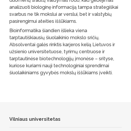
duomenų srautų valdymas rodo, kad gebėjimas
analizuoti biologinę informaciją tampa strategiškai
svarbus ne tik mokslui ar verslui, bet ir valstybių
pasirengimui ateities iššūkiams.
Bioinformatika šiandien išlieka viena
tarptautiškiausių šiuolaikinio mokslo sričių.
Absolventai galės rinktis karjeros kelią Lietuvos ir
užsienio universitetuose, tyrimų centruose ir
tarptautinėse biotechnologijų įmonėse – srityse,
kuriose kuriami nauji technologiniai sprendimai
šiuolaikiniams gyvybės mokslų iššūkiams įveikti.
Vilniaus universitetas