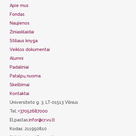
Apie mus
Fondas
Naujienos
Žiniasklaidai
Stiliaus knyga
Veiklos dokumentai
Alumni
Padaliniai
Patalpų nuoma
Skelbimai
Kontaktai
Universiteto g. 3, LT-01513 Vilnius
Tel.:
+37052687000
El.paštas:
infor@cr.vu.lt
Kodas: 211950810