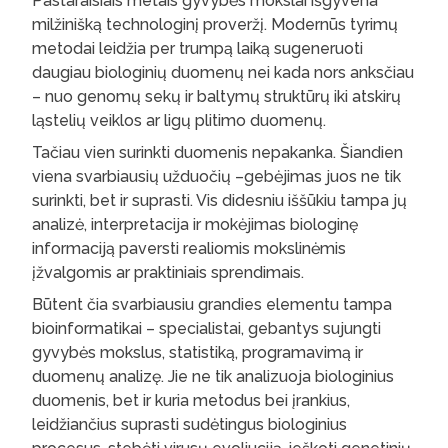
Pastaraisiais metais gyvybės mokslai išgyvena
milžinišką technologinį proveržį. Modernūs tyrimų
metodai leidžia per trumpą laiką sugeneruoti
daugiau biologinių duomenų nei kada nors anksčiau
– nuo genomų sekų ir baltymų struktūrų iki atskirų
ląstelių veiklos ar ligų plitimo duomenų.
Tačiau vien surinkti duomenis nepakanka. Šiandien
viena svarbiausių užduočių –gebėjimas juos ne tik
surinkti, bet ir suprasti. Vis didesniu iššūkiu tampa jų
analizė, interpretacija ir mokėjimas biologinę
informaciją paversti realiomis mokslinėmis
įžvalgomis ar praktiniais sprendimais.
Būtent čia svarbiausiu grandies elementu tampa
bioinformatikai – specialistai, gebantys sujungti
gyvybės mokslus, statistiką, programavimą ir
duomenų analizę. Jie ne tik analizuoja biologinius
duomenis, bet ir kuria metodus bei įrankius,
leidžiančius suprasti sudėtingus biologinius