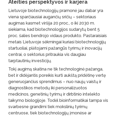
Ateities perspektyvos ir karjera
Lietuvoje biotechnologijų pramonė jau dabar yra
viena sparčiausiai augančių sričių – sektoriaus
augimas kasmet viršija 20 proc., o iki 2030 m.
siekiama, kad biotechnologijos sudarytų bent 5
proc. šalies bendrojo vidaus produkto. Pastaraisiais
metais Lietuvoje sėkmingai kuriasi biotechnologijų
startuoliai, plėtojami pažangūs tyrimų ir inovacijų
centrai, o sektorius pritraukia vis daugiau
tarptautinių investicijų.
Tokį augimą skatina ne tik technologinė pažanga,
bet ir didėjantis poreikis kurti aukštą pridėtinę vertę
generuojančius sprendimus – nuo naujų vaistų ir
diagnostikos metodų iki personalizuotos
medicinos, genetinių tyrimų ir dirbtinio intelekto
taikymo biologijoje. Todėl bioinformatikai tampa vis
svarbesne grandimi tiek mokslinių tyrimų
centruose, tiek biotechnologijų įmonėse ar