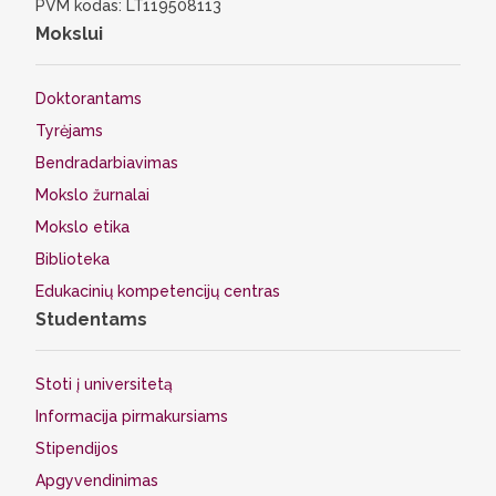
PVM kodas: LT119508113
Mokslui
Doktorantams
Tyrėjams
Bendradarbiavimas
Mokslo žurnalai
Mokslo etika
Biblioteka
Edukacinių kompetencijų centras
Studentams
Stoti į universitetą
Informacija pirmakursiams
Stipendijos
Apgyvendinimas