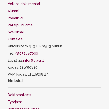
Veiklos dokumentai
Alumni
Padaliniai
Patalpų nuoma
Skelbimai
Kontaktai
Universiteto g. 3, LT-01513 Vilnius
Tel.:
+37052687000
El.paštas:
infor@cr.vu.lt
Kodas: 211950810
PVM kodas: LT119508113
Mokslui
Doktorantams
Tyrėjams