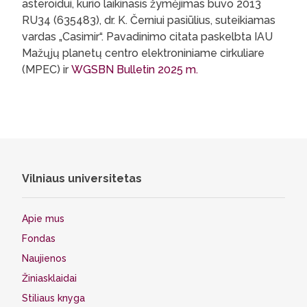
asteroidui, kurio laikinasis žymėjimas buvo 2013
RU34 (635483), dr. K. Černiui pasiūlius, suteikiamas
vardas „Casimir“. Pavadinimo citata paskelbta IAU
Mažųjų planetų centro elektroniniame cirkuliare
(MPEC) ir
WGSBN Bulletin 2025 m.
Vilniaus universitetas
Apie mus
Fondas
Naujienos
Žiniasklaidai
Stiliaus knyga