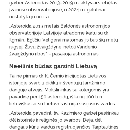
garbei. Asteroidas 2013–2019 m. aktyviai stebėtas
įvairiose observatorijose, o 2024 m. galutinai
nustatyta jo orbita.
„Asteroidą 2013 metais Baldonės astronomijos
observatorijoje Latvijoje atradome kartu su dr.
Ilgmāru Eglīčiu. Vėl gerai matomas jis bus šių metų
rugsėjį Žuvų žvaigždyne, netoli Vandenio
žvaigždyno ribos“, – pasakoja astronomas.
Neeilinis būdas garsinti Lietuvą
Tai ne pirmas dr. K. Černio inicijuotas Lietuvos
istorijoje svarbių didikų ir šventųjų įamžinimo
danguje atvejis. Mokslininkas su kolegomis yra
pavadinę per 150 asteroidų, iš kurių 100 turi
lietuviškus ar su Lietuvos istorija susijusius vardus.
„Asteroidą pavadinti šv. Kazimiero garbei pasirinkau
dėl istorinės ir religinės jo svarbos. Deja, dėl
dangaus kūnų vardus registruojančios Tarptautinės