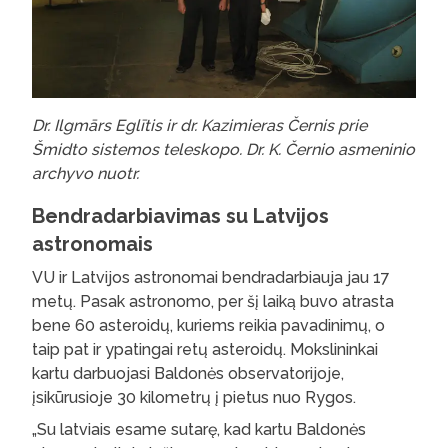
Dr. Ilgmārs Eglītis ir dr. Kazimieras Černis prie
Šmidto sistemos teleskopo. Dr. K. Černio asmeninio
archyvo nuotr.
Bendradarbiavimas su Latvijos
astronomais
VU ir Latvijos astronomai bendradarbiauja jau 17
metų. Pasak astronomo, per šį laiką buvo atrasta
bene 60 asteroidų, kuriems reikia pavadinimų, o
taip pat ir ypatingai retų asteroidų. Mokslininkai
kartu darbuojasi Baldonės observatorijoje,
įsikūrusioje 30 kilometrų į pietus nuo Rygos.
„Su latviais esame sutarę, kad kartu Baldonės