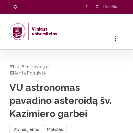
Vilniaus
universitetas
Pradžia
/
Visos naujienos
/
VU astronomas pavadino asteroidą
2026 m. kovo 3 d.
Aurita Petrulytė
VU astronomas
pavadino asteroidą šv.
Kazimiero garbei
VU naujienos
Mokslas