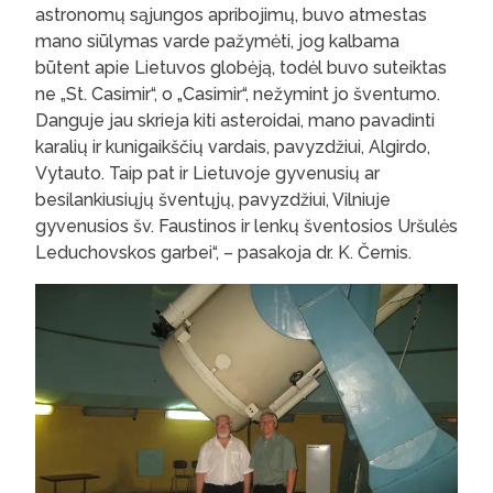
astronomų sąjungos apribojimų, buvo atmestas
mano siūlymas varde pažymėti, jog kalbama
būtent apie Lietuvos globėją, todėl buvo suteiktas
ne „St. Casimir“, o „Casimir“, nežymint jo šventumo.
Danguje jau skrieja kiti asteroidai, mano pavadinti
karalių ir kunigaikščių vardais, pavyzdžiui, Algirdo,
Vytauto. Taip pat ir Lietuvoje gyvenusių ar
besilankiusiųjų šventųjų, pavyzdžiui, Vilniuje
gyvenusios šv. Faustinos ir lenkų šventosios Uršulės
Leduchovskos garbei“, – pasakoja dr. K. Černis.