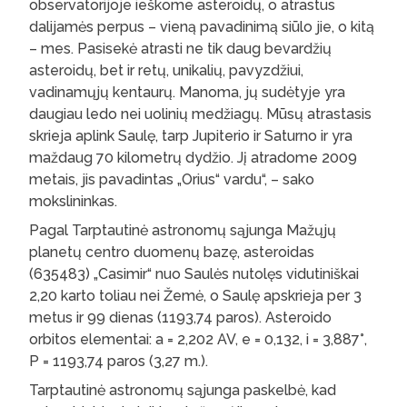
observatorijoje ieškome asteroidų, o atrastus
dalijamės perpus – vieną pavadinimą siūlo jie, o kitą
– mes. Pasisekė atrasti ne tik daug bevardžių
asteroidų, bet ir retų, unikalių, pavyzdžiui,
vadinamųjų kentaurų. Manoma, jų sudėtyje yra
daugiau ledo nei uolinių medžiagų. Mūsų atrastasis
skrieja aplink Saulę, tarp Jupiterio ir Saturno ir yra
maždaug 70 kilometrų dydžio. Jį atradome 2009
metais, jis pavadintas „Orius“ vardu“, – sako
mokslininkas.
Pagal Tarptautinė astronomų sąjunga Mažųjų
planetų centro duomenų bazę, asteroidas
(635483) „Casimir“ nuo Saulės nutolęs vidutiniškai
2,20 karto toliau nei Žemė, o Saulę apskrieja per 3
metus ir 99 dienas (1193,74 paros). Asteroido
orbitos elementai: a = 2,202 AV, e = 0,132, i = 3,887°,
P = 1193,74 paros (3,27 m.).
Tarptautinė astronomų sąjunga paskelbė, kad