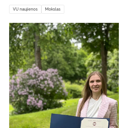
VU naujienos
Mokslas