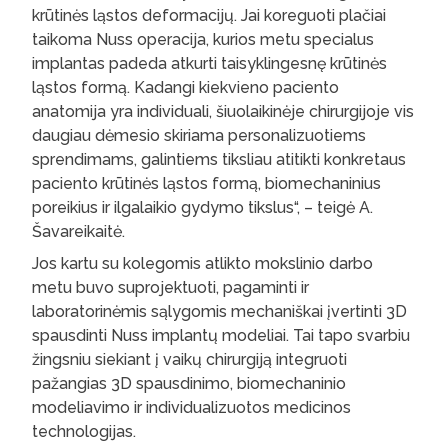
krūtinės ląstos deformacijų. Jai koreguoti plačiai
taikoma Nuss operacija, kurios metu specialus
implantas padeda atkurti taisyklingesnę krūtinės
ląstos formą. Kadangi kiekvieno paciento
anatomija yra individuali, šiuolaikinėje chirurgijoje vis
daugiau dėmesio skiriama personalizuotiems
sprendimams, galintiems tiksliau atitikti konkretaus
paciento krūtinės ląstos formą, biomechaninius
poreikius ir ilgalaikio gydymo tikslus“, – teigė A.
Šavareikaitė.
Jos kartu su kolegomis atlikto mokslinio darbo
metu buvo suprojektuoti, pagaminti ir
laboratorinėmis sąlygomis mechaniškai įvertinti 3D
spausdinti Nuss implantų modeliai. Tai tapo svarbiu
žingsniu siekiant į vaikų chirurgiją integruoti
pažangias 3D spausdinimo, biomechaninio
modeliavimo ir individualizuotos medicinos
technologijas.