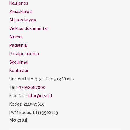
Naujienos
Žiniasklaidai
Stiliaus knyga
Veiklos dokumentai
Alumni
Padaliniai
Patalpų nuoma
Skelbimai
Kontaktai
Universiteto g. 3, LT-01513 Vilnius
Tel.:
+37052687000
El.paštas:
infor@cr.vu.lt
Kodas: 211950810
PVM kodas: LT119508113
Mokslui