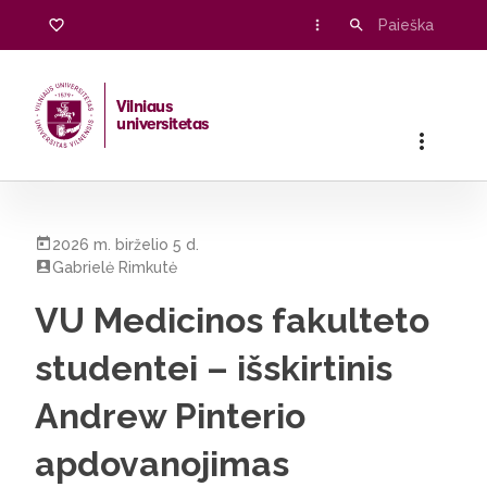
Vilniaus
universitetas
Pradžia
/
Visos naujienos
/
VU Medicinos fakulteto studentei 
2026 m. birželio 5 d.
Gabrielė Rimkutė
VU Medicinos fakulteto
studentei – išskirtinis
Andrew Pinterio
apdovanojimas