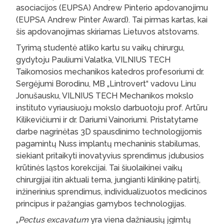
asociacijos (EUPSA) Andrew Pinterio apdovanojimu
(EUPSA Andrew Pinter Award). Tai pirmas kartas, kai
šis apdovanojimas skiriamas Lietuvos atstovams.
Tyrimą studentė atliko kartu su vaikų chirurgu,
gydytoju Pauliumi Valatka, VILNIUS TECH
Taikomosios mechanikos katedros profesoriumi dr.
Sergėjumi Borodinu, MB „Lintrovert“ vadovu Linu
Jonušausku, VILNIUS TECH Mechanikos mokslo
instituto vyriausiuoju mokslo darbuotoju prof. Artūru
Kilikevičiumi ir dr. Dariumi Vainoriumi. Pristatytame
darbe nagrinėtas 3D spausdinimo technologijomis
pagamintų Nuss implantų mechaninis stabilumas,
siekiant pritaikyti inovatyvius sprendimus įdubusios
krūtinės ląstos korekcijai. Tai šiuolaikinei vaikų
chirurgijai itin aktuali tema, jungianti klinikinę patirtį,
inžinerinius sprendimus, individualizuotos medicinos
principus ir pažangias gamybos technologijas.
„
Pectus excavatum
yra viena dažniausių įgimtų