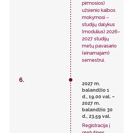
pirmosios)
užsienio kalbos
mokymosi –
studijų dalykus
(modulius) 2026–
2027 studijų
metų pavasario
(einamajam)
semestrui.
6.
2027 m.
balandžio 1
d., 19.00 val. –
2027 m.
balandžio 30
d., 23.59 val.
Registracija į
gretutines