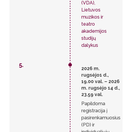
(VDA),
Lietuvos
muzikos ir
teatro
akademijos
studijų
dalykus
5.
2026 m.
rugsėjo1 d.,
19.00 val. – 2026
m. rugsėjo 14 d.,
23.59 val.
Papildoma
registracija į
pasirenkamuosius
(PD) ir
individualiųjų –