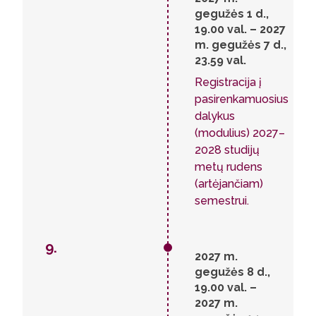
gegužės 1 d.,
19.00 val. – 2027
m. gegužės 7 d.,
23.59 val.
Registracija į
pasirenkamuosius
dalykus
(modulius) 2027–
2028 studijų
metų rudens
(artėjančiam)
semestrui.
9.
2027 m.
gegužės 8 d.,
19.00 val. –
2027 m.