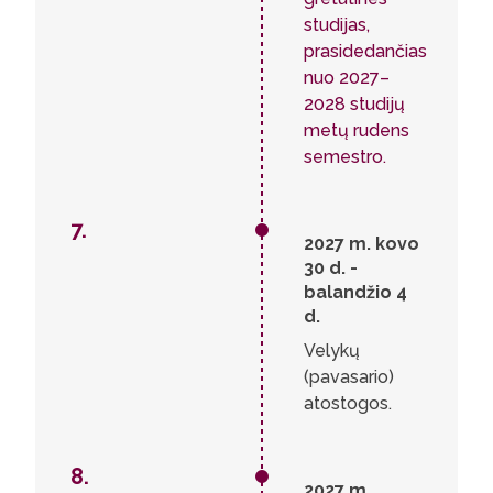
studijas,
prasidedančias
nuo 2027–
2028 studijų
metų rudens
semestro.
7.
2027 m. kovo
30 d. -
balandžio 4
d.
Velykų
(pavasario)
atostogos.
8.
2027 m.