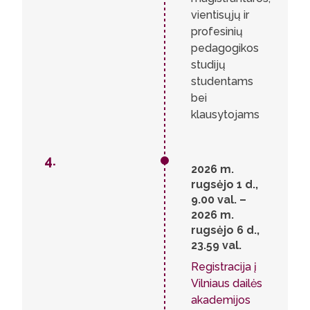
vientisųjų ir
profesinių
pedagogikos
studijų
studentams
bei
klausytojams
4.
2026 m.
rugsėjo 1 d.,
9.00 val. –
2026 m.
rugsėjo 6 d.,
23.59 val.
Registracija į
Vilniaus dailės
akademijos