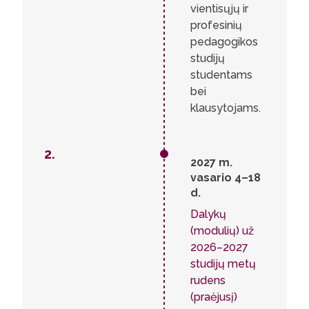
vientisųjų ir
profesinių
pedagogikos
studijų
studentams
bei
klausytojams.
2.
2027 m.
vasario 4–18
d.
Dalykų
(modulių) už
2026–2027
studijų metų
rudens
(praėjusį)