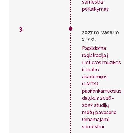
semestrą
perlaikymas.
3.
2027 m. vasario
1–7 d.
Papildoma
registracija į
Lietuvos muzikos
ir teatro
akademijos
(LMTA)
pasirenkamuosius
dalykus 2026–
2027 studijų
metų pavasario
(einamajam)
semestrui.