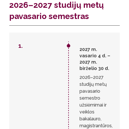
2026–2027 studijų metų
pavasario semestras
1.
1.
2027 m.
2.
3.
vasario 4 d. –
4.
2027 m.
5.
birželio 30 d.
6.
7.
2026–2027
8.
studijų metų
9.
pavasario
10.
semestro
užsiėmimai ir
veiklos
bakalauro,
magistrantūros,