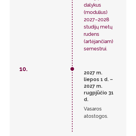
dalykus
(modulius)
2027–2028
studijų metų
rudens
(artėjančiam)
semestrui.
10.
2027 m.
liepos 1 d. –
2027 m.
rugpjūčio 31
d.
Vasaros
atostogos.