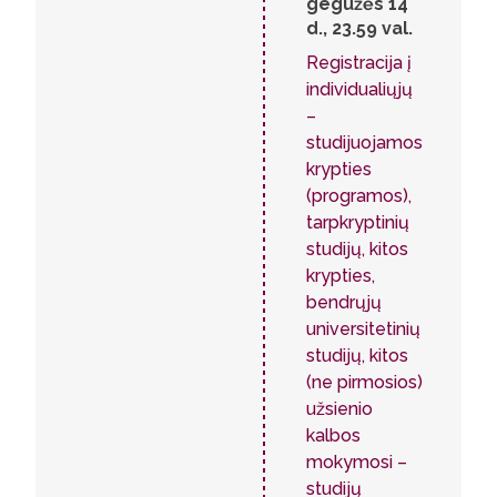
gegužės 14
d., 23.59 val.
Registracija į
individualiųjų
–
studijuojamos
krypties
(programos),
tarpkryptinių
studijų, kitos
krypties,
bendrųjų
universitetinių
studijų, kitos
(ne pirmosios)
užsienio
kalbos
mokymosi –
studijų