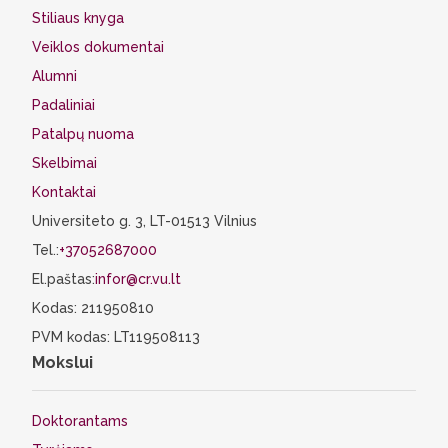
Stiliaus knyga
Veiklos dokumentai
Alumni
Padaliniai
Patalpų nuoma
Skelbimai
Kontaktai
Universiteto g. 3, LT-01513 Vilnius
Tel.:
+37052687000
El.paštas:
infor@cr.vu.lt
Kodas: 211950810
PVM kodas: LT119508113
Mokslui
Doktorantams