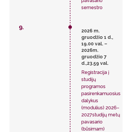
pavasario
semestro
9.
2026 m.
gruodžio 1 d.,
19.00 val. –
2026m.
gruodžio 7
d.,23.59 val.
Registracija į
studijų
programos
pasirenkamuosius
dalykus
(modulius) 2026–
2027studijų metų
pavasario
(būsimam)