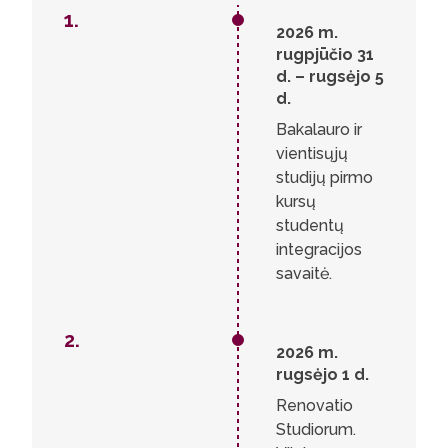
1.
1.
2026 m.
2.
3.
rugpjūčio 31
4.
d. – rugsėjo 5
5.
d.
6.
7.
Bakalauro ir
8.
vientisųjų
9.
studijų pirmo
10.
kursų
11.
studentų
integracijos
savaitė.
2.
2026 m.
rugsėjo 1 d.
Renovatio
Studiorum.