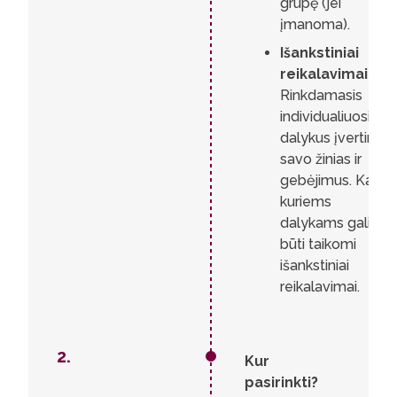
grupę (jei
įmanoma).
Išankstiniai
reikalavimai.
Rinkdamasis
individualiuosius
dalykus įvertink
savo žinias ir
gebėjimus. Kai
kuriems
dalykams gali
būti taikomi
išankstiniai
reikalavimai.
2.
Kur
pasirinkti?