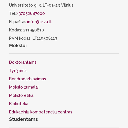
Universiteto g. 3, LT-01513 Vilnius
Tel.:
+37052687000
El.paštas:
infor@cr.vu.lt
Kodas: 211950810
PVM kodas: LT119508113
Mokslui
Doktorantams
Tyrėjams
Bendradarbiavimas
Mokslo žurnalai
Mokslo etika
Biblioteka
Edukacinių kompetencijų centras
Studentams