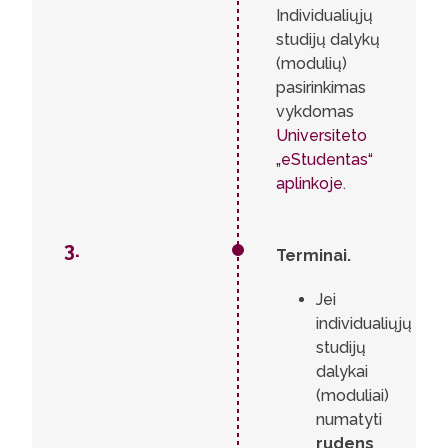
Individualiųjų
studijų dalykų
(modulių)
pasirinkimas
vykdomas
Universiteto
„eStudentas“
aplinkoje
.
3.
Terminai.
Jei
individualiųjų
studijų
dalykai
(moduliai)
numatyti
rudens