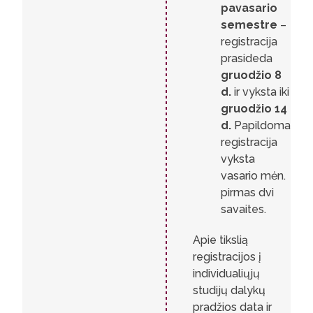
pavasario
semestre
–
registracija
prasideda
gruodžio 8
d.
ir vyksta iki
gruodžio 14
d.
Papildoma
registracija
vyksta
vasario mėn.
pirmas dvi
savaites.
Apie tikslią
registracijos į
individualiųjų
studijų dalykų
pradžios data ir