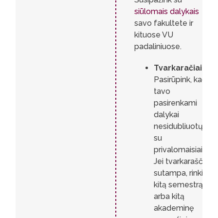
siūlomais dalykais
savo fakultete ir
kituose VU
padaliniuose.
Tvarkaračiai.
Pasirūpink, kad
tavo
pasirenkami
dalykai
nesidubliuotų
su
privalomaisiais.
Jei tvarkaraščiai
sutampa, rinkis
kitą semestrą
arba kitą
akademinę