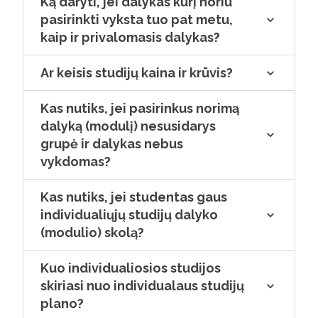
Ką daryti, jei dalykas kurį noriu
pasirinkti vyksta tuo pat metu,
kaip ir privalomasis dalykas?
Ar keisis studijų kaina ir krūvis?
Kas nutiks, jei pasirinkus norimą
dalyką (modulį) nesusidarys
grupė ir dalykas nebus
vykdomas?
Kas nutiks, jei studentas gaus
individualiųjų studijų dalyko
(modulio) skolą?
Kuo individualiosios studijos
skiriasi nuo individualaus studijų
plano?