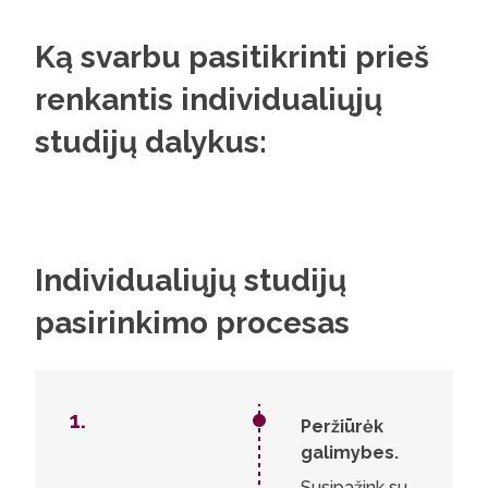
Ką svarbu pasitikrinti prieš
renkantis individualiųjų
studijų dalykus:
Individualiųjų studijų
pasirinkimo procesas
1.
1.
Peržiūrėk
2.
galimybes.
3.
Susipažink su