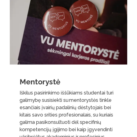
Mentorystė
Iškilus pasirinkimo iššūkiams studentai turi
galimybę susisiekti su mentorystės tinkle
esančiais įvairių padalinių dėstytojais bei
kitais savo srities profesionalais, su kuriais
galima pasikonsultuoti dėl specifinių
kompetencijų įgijimo bei kaip įgyvendinti
užsibrėžtus akademinius ir profesinius