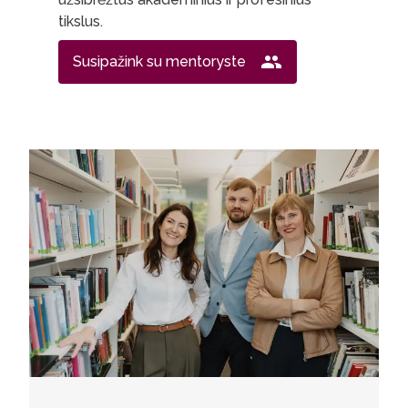
tikslus.
Susipažink su mentoryste