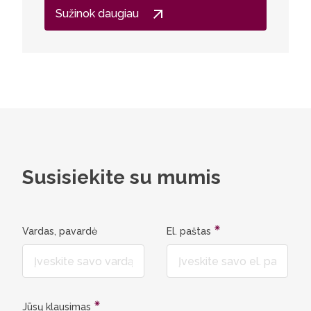
tampa pa
Sužinok daugiau
žmonėms 
susipažį
vertimo b
pritaiky
metai dė
paskaitų 
prasidėj
greitai 
žinoti, k
Susisiekite su mumis
skaitmeni
Ieva Gas
Vardas, pavardė
El. paštas
Jūsų klausimas