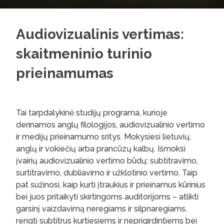
Audiovizualinis vertimas:
skaitmeninio turinio
prieinamumas
Tai tarpdalykinė studijų programa, kurioje
derinamos anglų filologijos, audiovizualinio vertimo
ir medijų prieinamumo sritys. Mokysiesi lietuvių,
anglų ir vokiečių arba prancūzų kalbų. Išmoksi
įvairių audiovizualinio vertimo būdų: subtitravimo,
surtitravimo, dubliavimo ir užklotinio vertimo. Taip
pat sužinosi, kaip kurti įtraukius ir prieinamus kūrinius
bei juos pritaikyti skirtingoms auditorijoms – atlikti
garsinį vaizdavimą neregiams ir silpnaregiams,
rengti subtitrus kurtiesiems ir neprigirdintiems bei