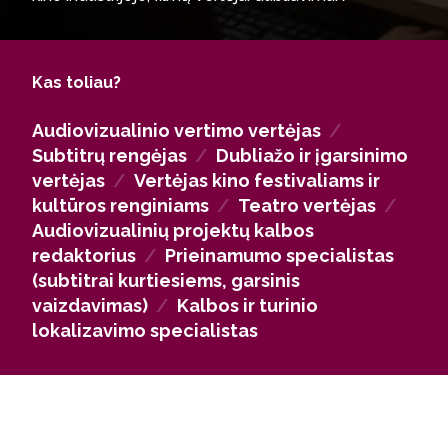
užklotiniam vertimui televizijoje ar kino industrijoje;
vaizdo žaidimų lokalizavimo specialistais;
programinės įrangos lokalizavimo specialistais;
Kas toliau?
laisvai samdomais audiovizualiųjų kūrinių vertėjais;
vertėjais referentais žiniasklaidoje; elektroninės
Audiovizualinio vertimo vertėjas
/
terpės tekstų vertėjais ir redaktoriais; prieinamumo
Subtitrų rengėjas
/
Dubliažo ir įgarsinimo
specialistais ir konsultantais; vertėjais tarptautinėse
vertėjas
/
Vertėjas kino festivaliams ir
ar užsienio įmonėse; vertėjais Europos Sąjungos
kultūros renginiams
/
Teatro vertėjas
/
institucijose.
Audiovizualinių projektų kalbos
Audiovizualinio vertimo programos absolventai gali
redaktorius
/
Prieinamumo specialistas
tęsti studijas antrosios pakopos Audiovizualinio
(subtitrai kurtiesiems, garsinis
vertimo programoje.
vaizdavimas)
/
Kalbos ir turinio
lokalizavimo specialistas