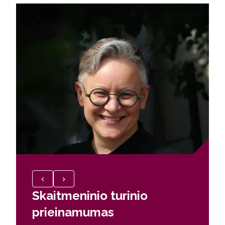
Skaitmeninio turinio
Skait
prieinamumas
visie