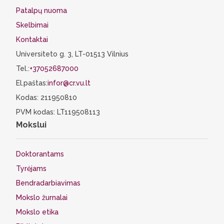
Patalpų nuoma
Skelbimai
Kontaktai
Universiteto g. 3, LT-01513 Vilnius
Tel.:
+37052687000
El.paštas:
infor@cr.vu.lt
Kodas: 211950810
PVM kodas: LT119508113
Mokslui
Doktorantams
Tyrėjams
Bendradarbiavimas
Mokslo žurnalai
Mokslo etika