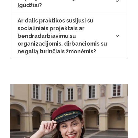
įgūdžiai?
Ar dalis praktikos susijusi su
socialiniais projektais ar
bendradarbiavimu su
organizacijomis, dirbančiomis su
negalią turinčiais žmonėmis?