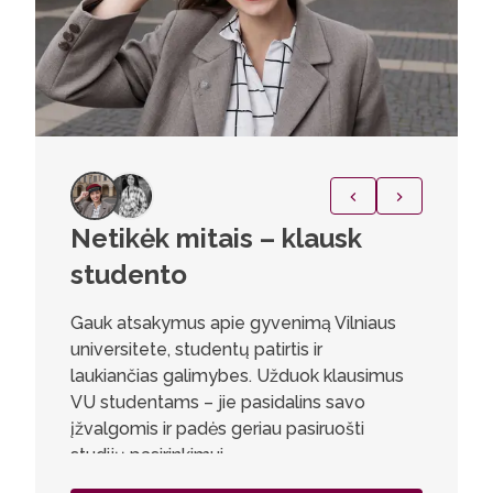
Netikėk mitais – klausk
Lygio
studento
prie
Gauk atsakymus apie gyvenimą Vilniaus
„Ši stud
universitete, studentų patirtis ir
skaitmen
laukiančias galimybes. Užduok klausimus
yra toki
VU studentams – jie pasidalins savo
Studijų 
įžvalgomis ir padės geriau pasiruošti
kurtiesie
studijų pasirinkimui.
garsinį v
universal