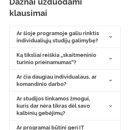
Dažnai užduodami
individualių gebėjimų ar turimos
skaitmen
negalios.“
klausimai
Ar šioje programoje galiu rinktis
individualiųjų studijų galimybę?
Ką tiksliai reiškia „skaitmeninio
turinio prieinamumas“?
Ar čia daugiau individualaus, ar
komandinio darbo?
Ar studijos tinkamos žmogui,
kuris dar nėra tikras dėl savo
kalbinių gebėjimų?
Ar programai būtini geri IT