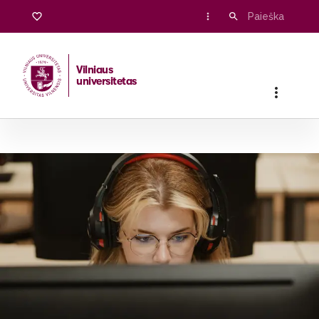
Vilniaus
universitetas
Pradžia
/
Stojantiesiems
/
Bakalauro ir vientisosios studijos
/