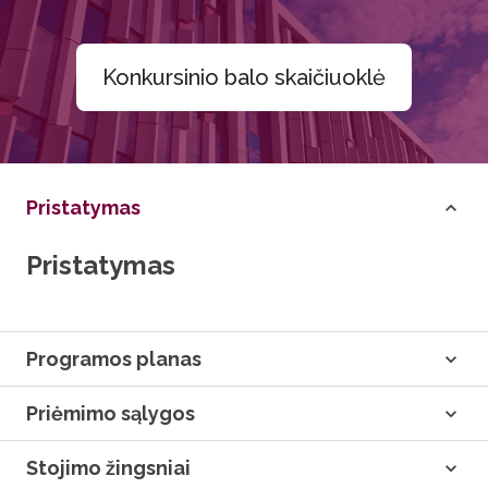
Konkursinio balo skaičiuoklė
Pristatymas
Pristatymas
Programos planas
Priėmimo sąlygos
Stojimo žingsniai