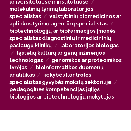
universitetuose ir institutuose
/
laboratorijose, kur reikalingas tikslus molekulinių
molekulinių tyrimų laboratorijos
tyrimų ir duomenų analizės išmanymas.
specialistas
/
valstybinių biomedicinos ar
Norintys tęsti akademinį kelią gali studijuoti
aplinkos tyrimų agentūrų specialistas
/
magistrantūroje ar doktorantūroje ir siekti
biotechnologijų ar biofarmacijos įmonės
mokslininko karjeros Lietuvos ar užsienio
specialistas diagnostinių ir medicininių
universitetuose bei mokslinių tyrimų institutuose.
paslaugų klinikų
/
laboratorijos biologas
Molekulinės biologijos kompetencijos taip pat
/
ląstelių kultūrų ar genų inžinerijos
vertinamos ministerijose, valstybinėse agentūrose
technologas
/
genomikos ar proteomikos
ir kitose viešojo sektoriaus institucijose, kur svarbus
tyrėjas
/
bioinformatikos duomenų
analitinis mąstymas ir gebėjimas kurti sprendimus,
analitikas
/
kokybės kontrolės
paremtus gyvybės mokslų įžvalgomis.
specialistas gyvybės mokslų sektoriuje
/
pedagogines kompetencijas įgijęs
biologijos ar biotechnologijų mokytojas