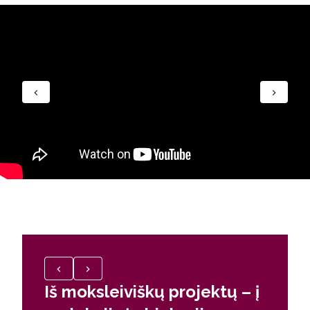
Iš moksleiviškų projektų – į
Moksl