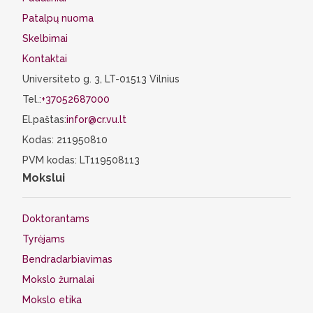
Patalpų nuoma
Skelbimai
Kontaktai
Universiteto g. 3, LT-01513 Vilnius
Tel.:
+37052687000
El.paštas:
infor@cr.vu.lt
Kodas: 211950810
PVM kodas: LT119508113
Mokslui
Doktorantams
Tyrėjams
Bendradarbiavimas
Mokslo žurnalai
Mokslo etika