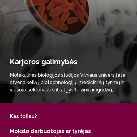
Karjeros galimybės
Molekulinės biologijos studijos Vilniaus universitete
atveria kelią į biotechnologijų, medicininių tyrimų ir
viešojo sektoriaus sritis. Įgysite žinių ir įgūdžių,
reikalingų dirbti biotechnologijų, biofarmacijos ir
gyvybės mokslų įmonėse, pvz. „Thermo Fisher
Scientific Baltics“, „Nortway Biotech“, „Teva Baltics“,
Kas toliau?
taip pat įvairiuose startuoliuose ir individualiose
tyrimų įmonėse. Absolventai sėkmingai įsidarbina
Mokslo darbuotojas ar tyrėjas
diagnostikos ir medicininių paslaugų klinikų