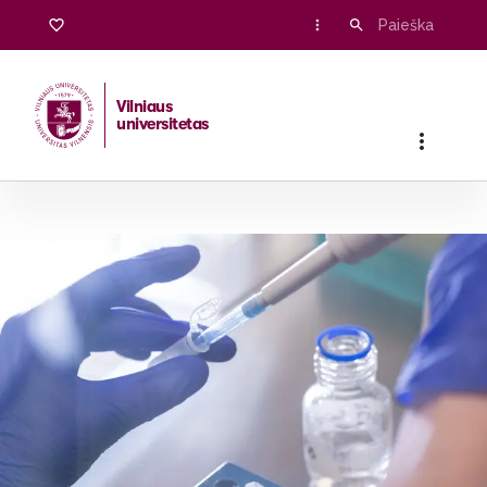
Vilniaus
universitetas
Pradžia
/
Stojantiesiems
/
Bakalauro ir vientisosios studijos
/