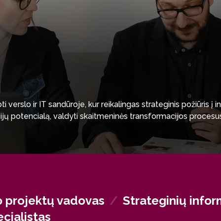
verslo ir IT sandūroje, kur reikalingas strateginis požiūris į 
jų potencialą, valdyti skaitmeninės transformacijos procesus ir
lo projektų vadovas
/
Strateginių info
cialistas