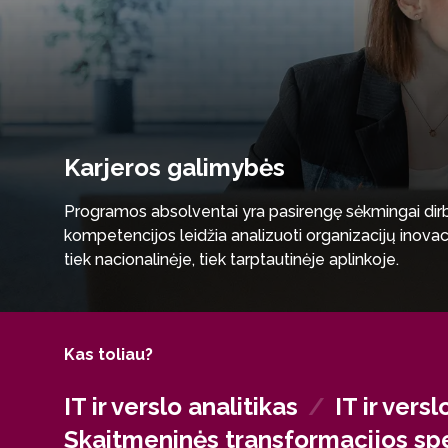
Karjeros galimybės
Programos absolventai yra pasirengę sėkmingai dirbti 
kompetencijos leidžia analizuoti organizacijų inovaci
tiek nacionalinėje, tiek tarptautinėje aplinkoje.
Kas toliau?
IT ir verslo analitikas
/
IT ir vers
Skaitmeninės transformacijos spe