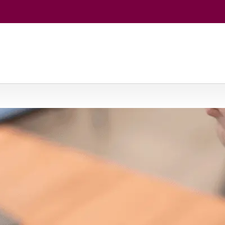
ateginis informacinių sistemų valdymas