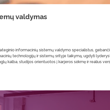
stemų valdymas
rateginio informacinių sistemų valdymo specialistus, gebančius 
cinių technologijų ir sistemų srityje taikymą, ugdyti lyderys
 kalba, studijos orientuotos į karjeros sėkmę ir realius vers