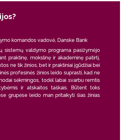
ijos?
aldymo komandos vadovė, Danske Bank
nių sistemų valdymo programa pasižymėjo
ant praktinę, mokslinę ir akademinę patirtį,
 ne tik žinios, bet ir praktiniai įgūdžiai bei
nės profesinės žinios leido suprasti, kad ne
enodai sėkmingos, todėl labai svarbu remtis
rtybėmis ir atskaitos taškais. Būtent toks
ose grupėse leido man pritaikyti šias žinias