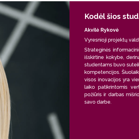
Kodėl šios stud
Akvilė Rykovė
Vyresnioji projektų v
Strateginės informaci
išskirtine kokybe, derin
studentams buvo suteiktos
kompetencijos. Šiuolaiki
visos inovacijos yra vi
laiko patikrintomis ve
požiūris ir darbas mišri
savo darbe.