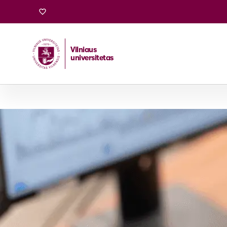
Vilniaus
universitetas
Pradžia
/
Stojantiesiems
/
Magistrantūros studijos
/
Str