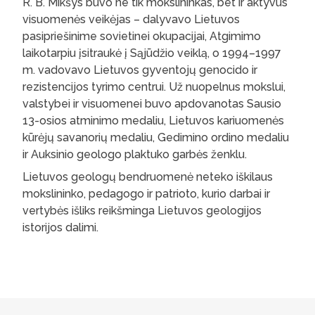
R. B. Mikšys buvo ne tik mokslininkas, bet ir aktyvus
visuomenės veikėjas – dalyvavo Lietuvos
pasipriešinime sovietinei okupacijai, Atgimimo
laikotarpiu įsitraukė į Sąjūdžio veiklą, o 1994–1997
m. vadovavo Lietuvos gyventojų genocido ir
rezistencijos tyrimo centrui. Už nuopelnus mokslui,
valstybei ir visuomenei buvo apdovanotas Sausio
13-osios atminimo medaliu, Lietuvos kariuomenės
kūrėjų savanorių medaliu, Gedimino ordino medaliu
ir Auksinio geologo plaktuko garbės ženklu.
Lietuvos geologų bendruomenė neteko iškilaus
mokslininko, pedagogo ir patrioto, kurio darbai ir
vertybės išliks reikšminga Lietuvos geologijos
istorijos dalimi.