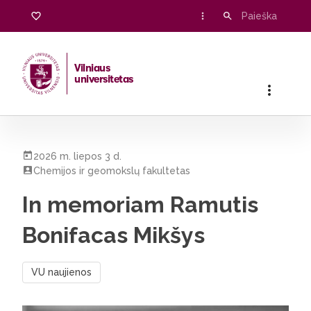
Vilniaus
universitetas
Pradžia
/
Visos naujienos
/
In memoriam Ramutis Bonifacas M
2026 m. liepos 3 d.
Chemijos ir geomokslų fakultetas
In memoriam Ramutis
Bonifacas Mikšys
VU naujienos