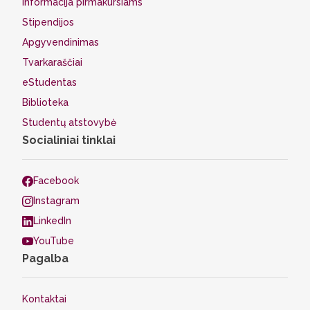
Informacija pirmakursiams
Stipendijos
Apgyvendinimas
Tvarkaraščiai
eStudentas
Biblioteka
Studentų atstovybė
Socialiniai tinklai
Facebook
Instagram
LinkedIn
YouTube
Pagalba
Kontaktai