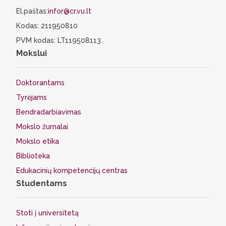
El.paštas:
infor@cr.vu.lt
Kodas: 211950810
PVM kodas: LT119508113
Mokslui
Doktorantams
Tyrėjams
Bendradarbiavimas
Mokslo žurnalai
Mokslo etika
Biblioteka
Edukacinių kompetencijų centras
Studentams
Stoti į universitetą