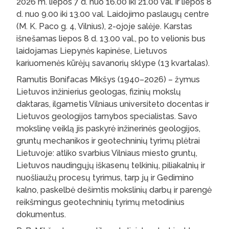
2026 m. liepos 7 d. nuo 16.00 iki 21.00 val. ir liepos 8
d. nuo 9.00 iki 13.00 val. Laidojimo paslaugų centre
(M. K. Paco g. 4, Vilnius), 2-ojoje salėje. Karstas
išnešamas liepos 8 d. 13.00 val., po to velionis bus
laidojamas Liepynės kapinėse, Lietuvos
kariuomenės kūrėjų savanorių sklype (13 kvartalas).
Ramutis Bonifacas Mikšys (1940–2026) – žymus
Lietuvos inžinierius geologas, fizinių mokslų
daktaras, ilgametis Vilniaus universiteto docentas ir
Lietuvos geologijos tarnybos specialistas. Savo
mokslinę veiklą jis paskyrė inžinerinės geologijos,
gruntų mechanikos ir geotechninių tyrimų plėtrai
Lietuvoje: atliko svarbius Vilniaus miesto gruntų,
Lietuvos naudingųjų iškasenų telkinių, piliakalnių ir
nuošliaužų procesų tyrimus, tarp jų ir Gedimino
kalno, paskelbė dešimtis mokslinių darbų ir parengė
reikšmingus geotechninių tyrimų metodinius
dokumentus.