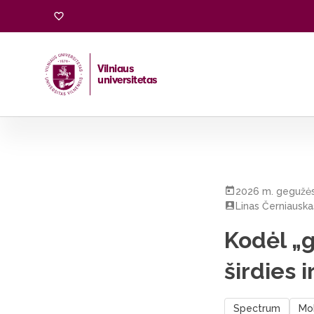
Vilniaus
universitetas
Pradžia
/
Visos naujienos
/
Kodėl „gerasis“ cholesterolis 
2026 m. gegužės
Linas Černiauska
Kodėl „
širdies i
Spectrum
Mo