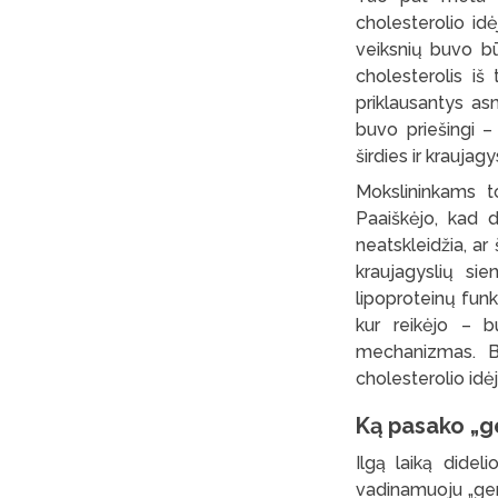
cholesterolio idė
veiksnių buvo bū
cholesterolis iš
priklausantys asm
buvo priešingi –
širdies ir kraujagy
Mokslininkams to
Paaiškėjo, kad di
neatskleidžia, ar 
kraujagyslių sien
lipoproteinų funk
kur reikėjo – b
mechanizmas. Bū
cholesterolio idė
Ką pasako „ge
Ilgą laiką didel
vadinamuoju „gero