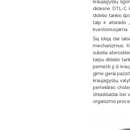
kraujagyslių lig
didesnė DTL-C ko
didelio tankio lip
taip ir atsirado 
kvestionuojama.
Šią idėją dar labi
mechanizmus. Krau
sukelia ateroskler
tarpu didelio tank
pernešti jį iš kr
gimė gerai pažįs
kraujagyslių valyt
perteklinio chole
žiniasklaidai bei
organizmo proces