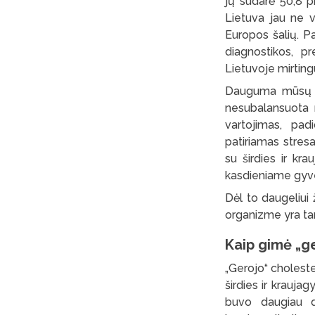
jų sudarė 50,8 pr
Lietuva jau ne v
Europos šalių. P
diagnostikos, pr
Lietuvoje mirtingu
Dauguma mūsų yra
nesubalansuota m
vartojimas, padi
patiriamas stresa
su širdies ir kra
kasdieniame gyven
Dėl to daugeliui 
organizme yra tar
Kaip gimė
„
g
„Gerojo“ choleste
širdies ir krauja
buvo daugiau di