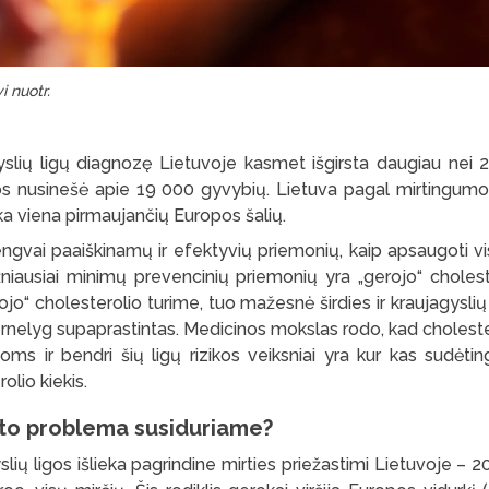
i nuotr.
agyslių ligų diagnozę Lietuvoje kasmet išgirsta daugiau nei
os nusinešė apie 19 000
gyvybių. Lietuva pagal mirtingumo
ieka viena pirmaujančių Europos šalių.
ngvai paaiškinamų ir efektyvių priemonių, kaip apsaugoti 
ažniausiai minimų prevencinių priemonių yra „gerojo“ cholest
jo“ cholesterolio turime, tuo mažesnė širdies ir kraujagyslių l
ernelyg supaprastintas. Medicinos mokslas rodo, kad cholester
igoms ir bendri šių ligų rizikos veiksniai yra kur kas sudėtin
olio kiekis.
to problema susiduriame?
yslių ligos išlieka pagrindine mirties priežastimi Lietuvoje – 