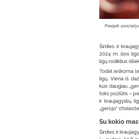
Freepik asociatyv
Širdies ir krauj
2024 m. šios lig
ligų rodiklius išl
Todėl ieškoma le
ligų. Viena iš d
kuo daugiau „gero
toks požiūris – p
ir kraujagyslių l
„gerojo“ cholester
Su kokio mas
Širdies ir kraujag