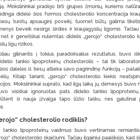
ją. Mokslininkai pradėjo tirti grupes žmonių, kuriems natūra
dinga didelė šios formos cholesterolio koncentracija kraujy
 tiesų turėtų apsauginį poveikį, tuomet būtų galima tikėtis
enys beveik nesirgs širdies ir kraujagyslių ligomis. Tačiau
 net ir genetiškai nulemtas didelis „gerojo“ cholesterolio 
slių ligų rizikos.
liau gilinantis į tokius paradoksalius rezultatus, buvo išk
delio tankio lipoproteinų cholesterolis – tai tik laboratorin
šios dalelės iš tiesų atlieka savo pagrindinę funkciją – pašali
elių. Kitaip tariant, „gerojo“ cholesterolio kiekis neatspi
cijos. Mokslininkai suprato, kad ilgą laiką jų dėmesys buvo 
uvo visiškai ignoruotas pats didelio tankio lipoproteinų
tent ši nauja įžvalga tapo lūžio tašku, nes galutinai 
ją.
rojo“ cholesterolio rodiklis?
io tankio lipoproteinų vaidmuo buvo vertinamas remiantis
jo“ cholesterolio skaičiumi. Tačiau ilgainiui paaiškėjo, kad š