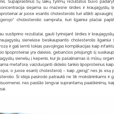
omis. Supaprastinus tų laikų tyrimų rezultatus buvo padaryt
ncentracija siejama su mažesne širdies ir kraujagyslių li
oproteinai ar juose esantis cholesterolis turi atlikti apsaugin
„gerojo“ cholesterolio samprata, kuri ilgainiui plačiai pap
au sustiprino rezultatai, gauti tyrinėjant širdies ir kraujagysl
jagyslių sienelėse besikaupiantis cholesterolis ilgainiui s
ozę ir gali lemti tokias pavojingas komplikacijas kaip infarkta
io lipoproteinai yra dalelės, gebančios prisijungti šį susikaup
aujagyslių sienelių į kepenis, kur jis pašalinamas iš mūsų orga
tama metafora, vaizduojanti didelio tankio lipoproteinus kai
ojus, o juose esantį cholesterolį – kaip „gerąjį“, nes jis esą 
sterolio. Ši idėja pasirodė patraukli ne tik mokslininkams ir 
 visuomenei, nes pasiūlė lengvai suprantamą paaiškinimą, kai
ai.