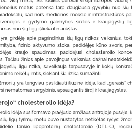
oc. visų mirčių. Šis rodiklis gerokai viršija Europos vidurkį (
ienerius metus patenka tarp daugiausia gyvybių nuo šių l
aradoksalu, kad nors medicinos mokslo ir infrastruktūros pa
evencijos ir gydymo galimybės širdies ir kraujagyslių lig
mas nuo šių ligų išlieka itin aukštas.
 girdėję apie pagrindinius šių ligų rizikos veiksnius, tok
ityba, fizinio aktyvumo stoka, padidėjęs kūno svoris, pert
dėjęs kraujo spaudimas, padidėjusi cholesterolio koncent
s. Tačiau žinios apie pavojingus veiksnius dažnai neatskleidžia
ujagyslių ligų rizika, sąveikauja tarpusavyje ir kokių konk
ime reikėtų imtis, siekiant šią riziką sumažinti.
žmonių yra lengviau pasikliauti iliuzine idėja, kad „gerasis“ 
si nematomas sargybinis, apsaugantis širdį ir kraujagysles.
erojo
“
cholesterolio idėja?
rolio idėja susiformavo praėjusio amžiaus antrojoje pusėje, k
gyslių ligų tyrimų metu buvo nustatytas netikėtas ryšys: žmon
delio tankio lipoproteinų cholesterolio (DTL-C), rečiau 