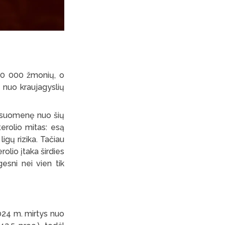
 20 000 žmonių, o
 nuo kraujagyslių
visuomenę nuo šių
erolio mitas: esą
igų rizika. Tačiau
olio įtaka širdies
gesni nei vien tik
2024 m. mirtys nuo