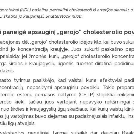
oproteinai (HDL) pašalina perteklinį cholesterolį iš arterijos sienelių, 
L) skatina jo kaupimąsi. Shutterstock nuotr.
i paneigė apsauginį „gerojo“ cholesterolio pov
bejonės dėl „gerojo“ cholesterolio idėjos kilo, kai buvo sukurt
dinti jo koncentraciją kraujyje. Juos sukurti paskatino pap
 prielaida: jei žmonės, kurių „gerojo“ cholesterolio koncentrac
rga širdies ir kraujagyslių ligomis, tuomet dirbtinai padidinus
 dažnis.
masto tyrimus paaiškėjo, kad vaistai, kurie efektyviai pad
ncentraciją, nepasižymi apsauginiu poveikiu. Tokie preparat
esterolio esterių pernašos baltymo (CETP) slopikliai reikšm
erolio kiekį, tačiau juos vartojant nepavyko reikšmingai s
nuo širdies ir kraujagyslių ligų skaičiaus. Kai kurių vaistų klini
es jų vartojimas buvo siejamas su padažnėjusiais infarktų, ins
slių ligų atvejais.
kstantys genetiniai tyrimai suteikė dar daugiau įžval