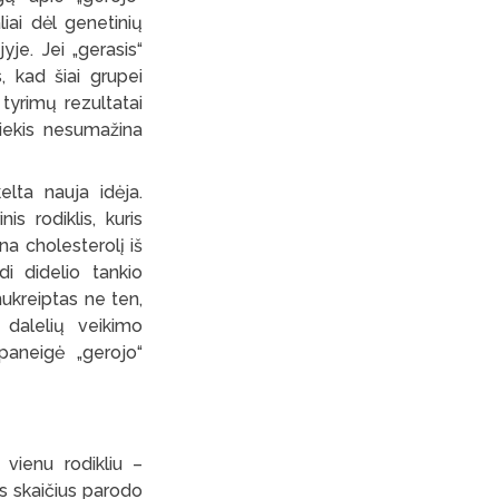
liai dėl genetinių
je. Jei „gerasis“
, kad šiai grupei
 tyrimų rezultatai
kiekis nesumažina
elta nauja idėja.
is rodiklis, kuris
na cholesterolį iš
ndi didelio tankio
nukreiptas ne ten,
 dalelių veikimo
paneigė „gerojo“
 vienu rodikliu –
is skaičius parodo