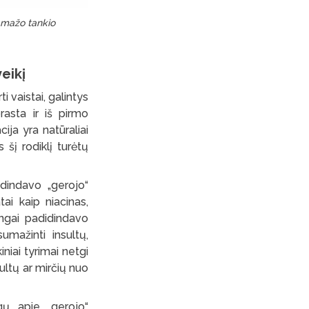
o mažo tankio
eikį
i vaistai, galintys
rasta ir iš pirmo
ija yra natūraliai
 šį rodiklį turėtų
idindavo „gerojo“
ai kaip niacinas,
ingai padidindavo
umažinti insultų,
kiniai tyrimai netgi
ultų ar mirčių nuo
gų apie „gerojo“