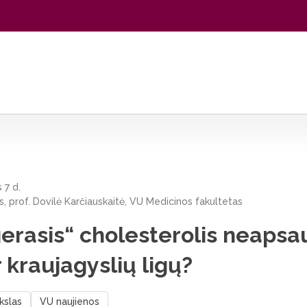
neapsaugo nuo širdies ir kraujagyslių ligų?
 7 d.
s, prof. Dovilė Karčiauskaitė, VU Medicinos fakultetas
gerasis“ cholesterolis neaps
r kraujagyslių ligų?
kslas
VU naujienos