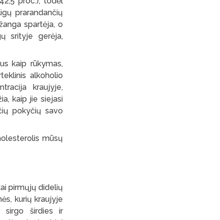
42,5 proc.), todėl
igų prarandančių
žanga spartėja, o
ų srityje gerėja,
ius kaip rūkymas,
eklinis alkoholio
racija kraujyje,
, kaip jie siejasi
rečių pokyčių savo
cholesterolis mūsų
ai pirmųjų didelių
ės, kurių kraujyje
sirgo širdies ir