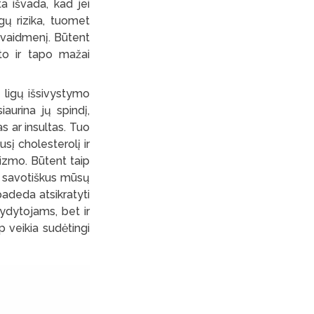
a išvada, kad jei
gų rizika, tuomet
į vaidmenį. Būtent
lito ir tapo mažai
ių ligų išsivystymo
iaurina jų spindį,
s ar insultas. Tuo
usį cholesterolį ir
nizmo. Būtent taip
p savotiškus mūsų
padeda atsikratyti
gydytojams, bet ir
p veikia sudėtingi