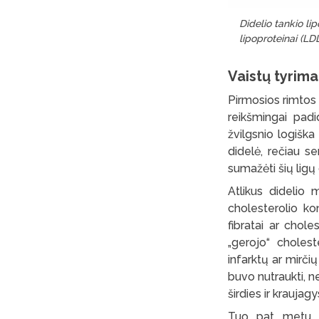
Didelio tankio lip
lipoproteinai (LD
Vaistų tyrima
Pirmosios rimtos a
reikšmingai padi
žvilgsnio logiška
didelė, rečiau se
sumažėti šių ligų
Atlikus didelio 
cholesterolio ko
fibratai ar chol
„gerojo“ cholest
infarktų ar mirčių 
buvo nutraukti, n
širdies ir kraujagy
Tuo pat metu vy