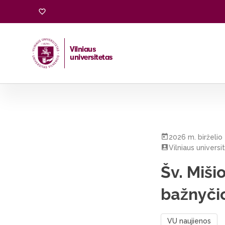
Vilniaus
universitetas
Pradžia
/
Visos naujienos
/
Šv. Mišios už tėčius ir seneli
2026 m. birželio 
Vilniaus universi
Šv. Miši
bažnyči
VU naujienos