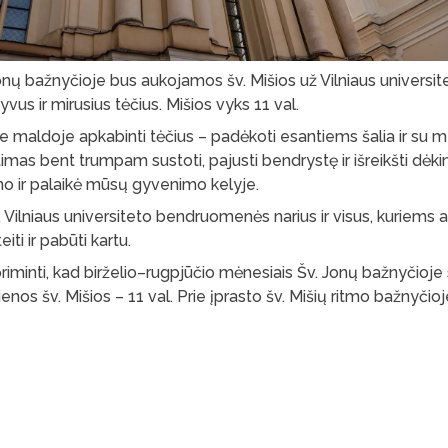
 Jonų bažnyčioje bus aukojamos šv. Mišios už Vilniaus universit
s ir mirusius tėčius. Mišios vyks 11 val.
e maldoje apkabinti tėčius – padėkoti esantiems šalia ir su me
ietimas bent trumpam sustoti, pajusti bendrystę ir išreikšti 
ino ir palaikė mūsų gyvenimo kelyje.
 Vilniaus universiteto bendruomenės narius ir visus, kuriems a
eiti ir pabūti kartu.
riminti, kad birželio–rugpjūčio mėnesiais Šv. Jonų bažnyčioj
nos šv. Mišios – 11 val. Prie įprasto šv. Mišių ritmo bažnyčio