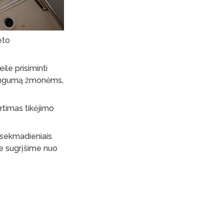
eto
ile prisiminti
dėkingumą žmonėms,
rtimas tikėjimo
e sekmadieniais
je sugrįšime nuo