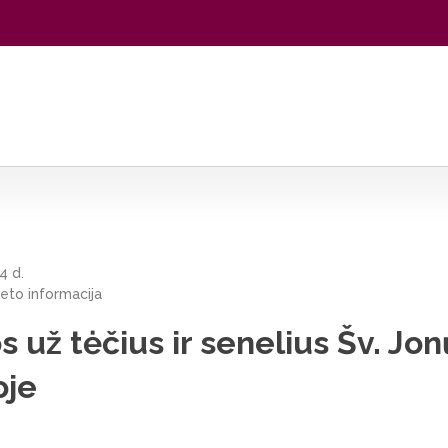
us Šv. Jonų bažnyčioje
4 d.
teto informacija
os už tėčius ir senelius Šv. Jon
oje