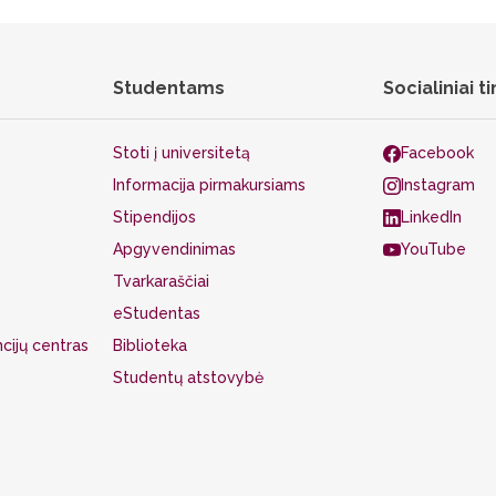
Studentams
Socialiniai ti
Stoti į universitetą
Facebook
Informacija pirmakursiams
Instagram
Stipendijos
LinkedIn
Apgyvendinimas
YouTube
Tvarkaraščiai
eStudentas
cijų centras
Biblioteka
Studentų atstovybė