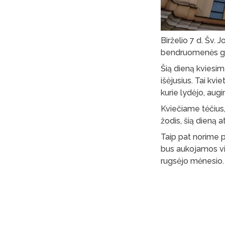
Birželio 7 d. Šv.
bendruomenės gyvu
Šią dieną kviesim
išėjusius. Tai kv
kurie lydėjo, aug
Kviečiame tėčius,
žodis, šią dieną at
Taip pat norime p
bus aukojamos vie
rugsėjo mėnesio.