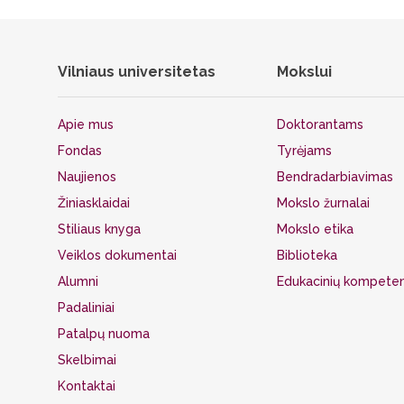
Vilniaus universitetas
Mokslui
Apie mus
Doktorantams
Fondas
Tyrėjams
Naujienos
Bendradarbiavimas
Žiniasklaidai
Mokslo žurnalai
Stiliaus knyga
Mokslo etika
Veiklos dokumentai
Biblioteka
Alumni
Edukacinių kompeten
Padaliniai
Patalpų nuoma
Skelbimai
Kontaktai