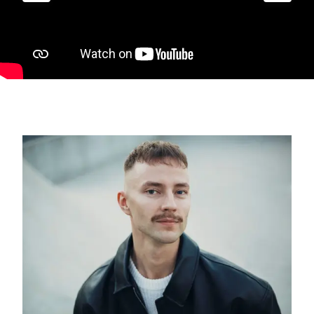
– kaip turinio kūrėjas, vertėjas, leidėjas ar kūrybinės
komunikacijos specialistas.