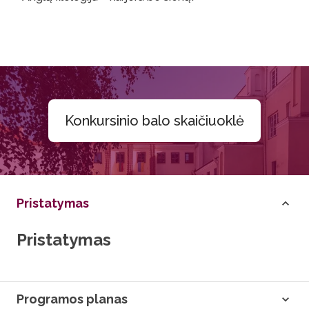
Konkursinio balo skaičiuoklė
Pristatymas
Pristatymas
Programos planas