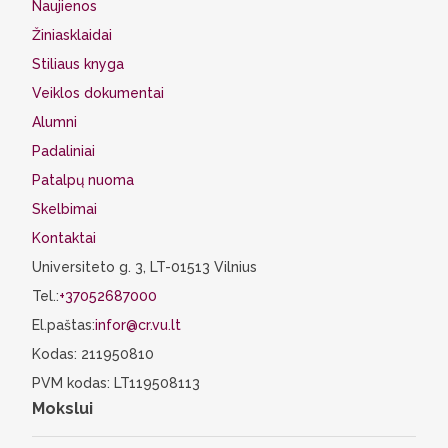
Naujienos
Žiniasklaidai
Stiliaus knyga
Veiklos dokumentai
Alumni
Padaliniai
Patalpų nuoma
Skelbimai
Kontaktai
Universiteto g. 3, LT-01513 Vilnius
Tel.:
+37052687000
El.paštas:
infor@cr.vu.lt
Kodas: 211950810
PVM kodas: LT119508113
Mokslui