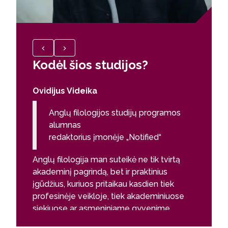
Kodėl šios studijos?
Kodėl
Ovidijus Videika
Laura G
Anglų filologijos studijų programos
Angl
alumnas
alu
redaktorius įmonėje „Notified“
Vitl
Anglų filologija man suteikė ne tik tvirtą
Dirbtini
akademinį pagrindą, bet ir praktinius
anglų fil
įgūdžius, kuriuos pritaikau kasdien tiek
aštrų pr
profesinėje veikloje, tiek akademiniuose
būdingų 
siekiuose ar asmeniniame gyvenime.
atvirumo.
Šios studijos išugdė lingvistines,
visapusi