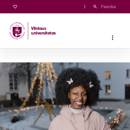
Vilniaus
universitetas
Pradžia
/
Stojantiesiems
/
Bakalauro ir vientisosios studijos
/