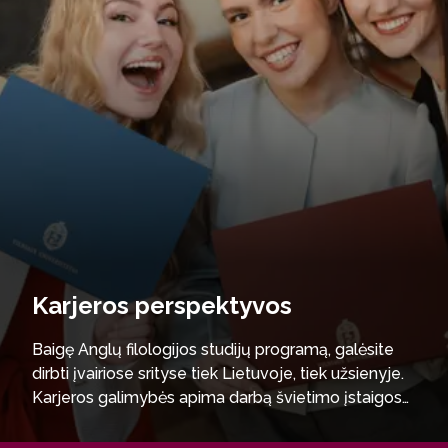
Karjeros perspektyvos
Baigę Anglų filologijos studijų programą, galėsite
dirbti įvairiose srityse tiek Lietuvoje, tiek užsienyje.
Karjeros galimybės apima darbą švietimo įstaigose
– mokyklose, gimnazijose, kalbų centruose;
žiniasklaidoje, viešųjų ryšių ir kūrybinės