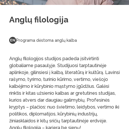
Anglų filologija
Programa dėstoma anglų kalba
EN
Anglų filologijos studijos padeda įsitvirtinti
globaliame pasaulyje. Studijuosi tarptautinėje
aplinkoje, gilinsiesi į kalbą, literatūrą ir kultūrą. Lavinsi
rašymo, tyrimo, turinio kūrimo, vertimo, viešojo
kalbėjimo ir kūrybinio mąstymo įgūdžius. Galėsi
rinktis ir kitas užsienio kalbas ar gretutines studijas,
kurios atvers dar daugiau galimybių. Profesinės
kryptys – plačios: nuo švietimo, leidybos, vertimo iki
politikos, diplomatijos, kūrybinių industrijų,
žiniasklaidos ir kitų sričių tarptautinėje erdvėje.
Anglų filologija – karjera be sienų!