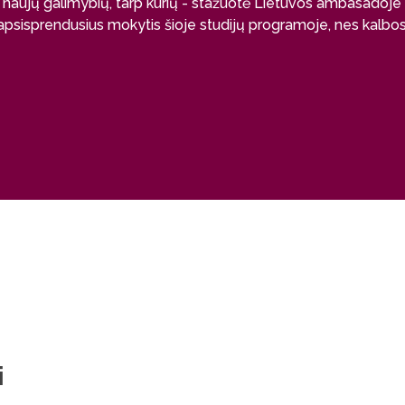
 naujų galimybių, tarp kurių - stažuotė Lietuvos ambasadoje 
apsisprendusius mokytis šioje studijų programoje, nes kalbos at
i