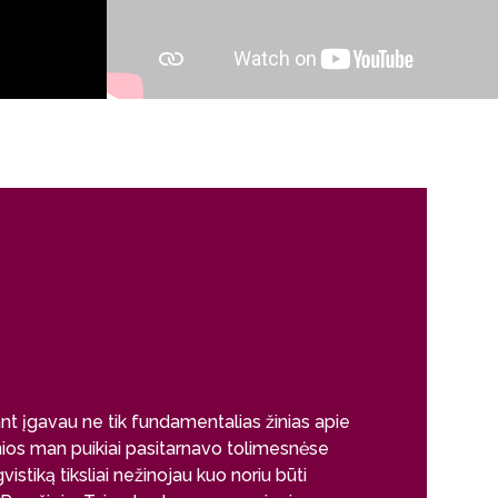
Kodėl šio
doc. dr. Daliu
Anglų ir k
Tarptautinis mo
ant įgavau ne tik fundamentalias žinias apie
programa
Angl
žinios man puikiai pasitarnavo tolimesnėse
gali pasirodyti,
istiką tiksliai nežinojau kuo noriu būti
vertinamas kaip