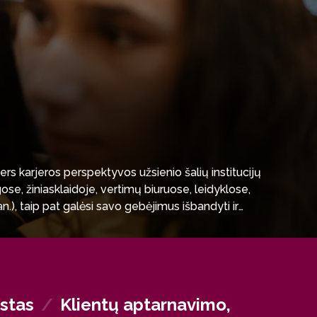
vers karjeros perspektyvos užsienio šalių institucijų
se, žiniasklaidoje, vertimų biuruose, leidyklose,
n.), taip pat galėsi savo gebėjimus išbandyti ir
s bei kitose srityse arba užsiimti savarankiška veikla.
istas
/
Klientų aptarnavimo,