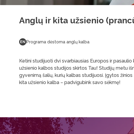
Anglų ir kita užsienio (pran
Programa dėstoma anglų kalba
EN
Ketini studijuoti dvi svarbiausias Europos ir pasaulio 
užsienio kalbos studijos skirtos Tau! Studijų metu išmo
gyvenimą šalių, kurių kalbas studijuosi. Įgytos žinios
kita užsienio kalba – padvigubink savo sėkmę!