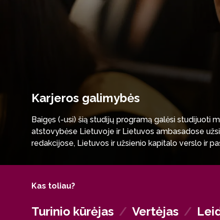
Karjeros galimybės
Baigęs (-usi) šią studijų programą galėsi studijuoti m
atstovybėse Lietuvoje ir Lietuvos ambasadose užsieny
redakcijose, Lietuvos ir užsienio kapitalo verslo ir p
įgytas žinias pritaikyti turizmo ir kelionių, apgyvend
Kas toliau?
Turinio kūrėjas
/
Vertėjas
/
Lei