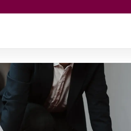
jos
/
Anglų ir kita užsienio (prancūzų) kalba