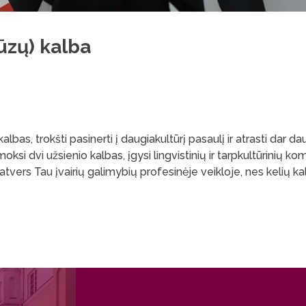
cūzų) kalba
kalbas, trokšti pasinerti į daugiakultūrį pasaulį ir atrasti dar
ksi dvi užsienio kalbas, įgysi lingvistinių ir tarpkultūrinių kom
 atvers Tau įvairių galimybių profesinėje veikloje, nes kelių ka