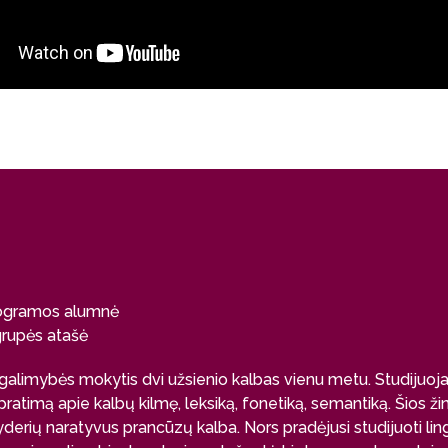
 programos alumnė
 grupės atašė
s galimybės mokytis dvi užsienio kalbas vienu metu. Studijuoj
supratimą apie kalbų kilmę, leksiką, fonetiką, semantiką. Šios 
lyderių naratyvus prancūzų kalba. Nors pradėjusi studijuoti lingv