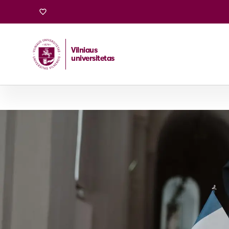
Vilniaus
universitetas
Pradžia
/
Stojantiesiems
/
Bakalauro ir vientisosios studi