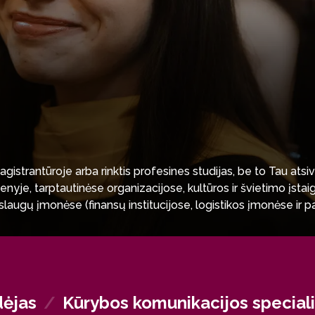
agistrantūroje arba rinktis profesines studijas, be to Tau atsi
je, tarptautinėse organizacijose, kultūros ir švietimo įstaigo
aslaugų įmonėse (finansų institucijose, logistikos įmonėse ir pa
inimo paslaugų teikimo, viešųjų ryšių ir kūrybinės komunikacijo
dėjas
/
Kūrybos komunikacijos special