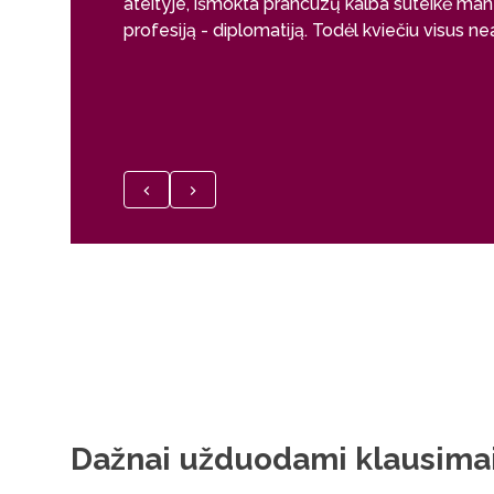
ateityje, išmokta prancūzų kalba suteikė man
profesiją - diplomatiją. Todėl kviečiu visus ne
Dažnai užduodami klausima