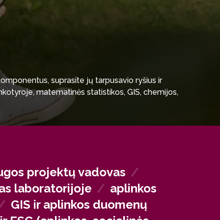
 komponentus, suprasite jų tarpusavio ryšius ir
inkotyroje, matematinės statistikos, GIS, chemijos,
velgdami į tvarumą ir kraštovaizdžio ypatumus,
 įgyvendindami aplinkosaugos projektus, prisidėsite
ugos projektų vadovas
/
as laboratorijoje
/
aplinkos
/
GIS ir aplinkos duomenų