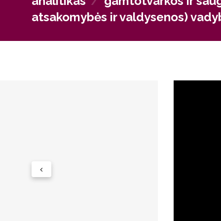
analitikas
/
gamtotvarkos ir saug
atsakomybės ir valdysenos) vady