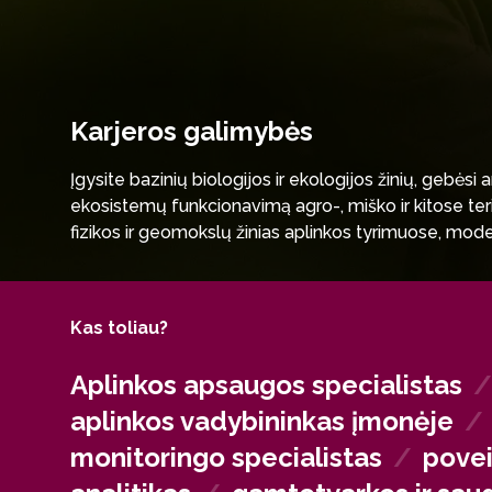
Karjeros galimybės
Įgysite bazinių biologijos ir ekologijos žinių, gebės
ekosistemų funkcionavimą agro-, miško ir kitose terit
fizikos ir geomokslų žinias aplinkos tyrimuose, modeli
Gebėsite kompleksiškai vertinti gamtonaudą, identif
planuoti ir įgyvendinti aplinkosaugos veiklas. Taikys
prie darnios plėtros strategijų kūrimo.
Kas toliau?
Aplinkos apsaugos specialistas
aplinkos vadybininkas įmonėje
/
monitoringo specialistas
/
povei