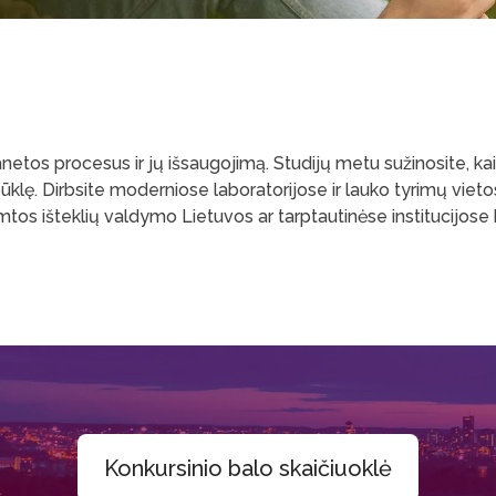
netos procesus ir jų išsaugojimą. Studijų metu sužinosite, ka
s būklę. Dirbsite moderniose laboratorijose ir lauko tyrimų vietos
gamtos išteklių valdymo Lietuvos ar tarptautinėse institucijose
Konkursinio balo skaičiuoklė