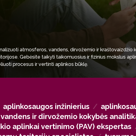
i analizuoti atmosferos, vandens, dirvožemio ir kraštovaizdžio
orijose. Gebėsite taikyti taikomuosius ir fizinius mokslus apl
uoti procesus ir vertinti aplinkos būklę.
ikuoti aplinkosaugines problemas ir siūlyti sprendimus, atsiž
ite gamtinių išteklių ir projektų vadybos žinias planuodami ir
/
aplinkosaugos inžinierius
/
aplinkosa
vandens ir dirvožemio kokybės analitik
kio aplinkai vertinimo (PAV) ekspertas