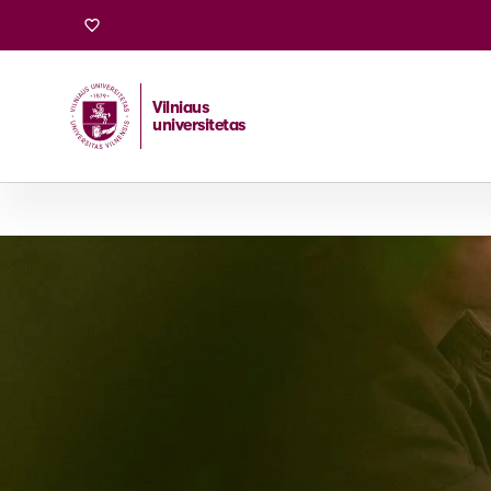
Vilniaus
universitetas
Pradžia
/
Stojantiesiems
/
Bakalauro ir vientisosios studi