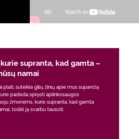
 kurie supranta, kad gamta –
Šios studi
 mūsų namai
tarpdisci
 plati, suteikia gilių žinių apie mus supančią
Aplinkosaugos ir
 kurie padeda spręsti aplinkosaugos
programą sudaro
ju žmonėms, kurie supranta, kad gamta
geologija, bioį
amai, todėl ją svarbu tausoti.
gali išmokti dau
profesinėse sri
Rekomenduoju pa
išsaugojimas at