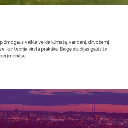
ip žmogaus veikla veikia klimatą, vandenį, dirvožemį
e, kur teorija virsta praktika. Baigę studijas galėsite
 bei įmonėse.