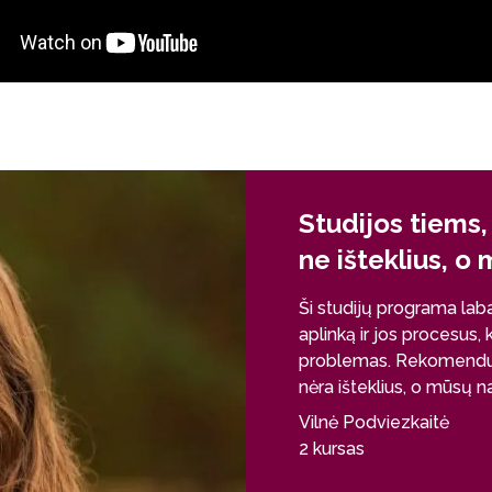
Studijos tiems,
ne išteklius, o
Ši studijų programa labai
aplinką ir jos procesus,
problemas. Rekomenduo
nėra išteklius, o mūsų n
Vilnė Podviezkaitė
2 kursas