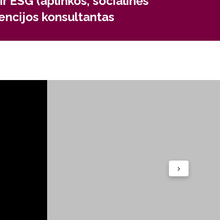
r ESG (aplinkos, socialinės
vencijos konsultantas