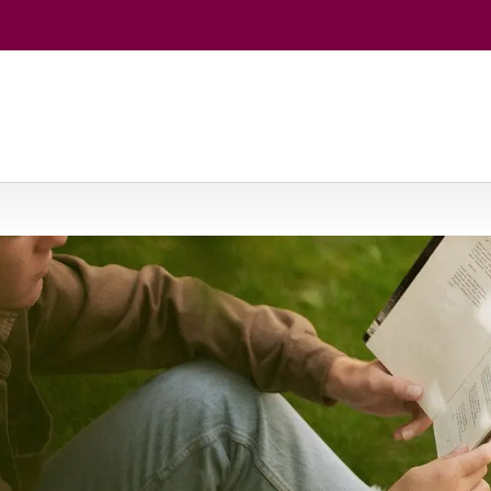
jos
/
Aplinkotyra ir aplinkosauga