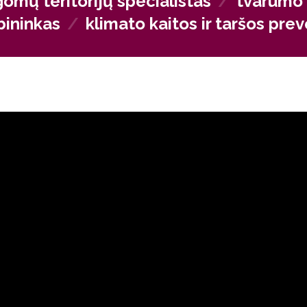
omų teritorijų specialistas
/
tvarumo i
bininkas
/
klimato kaitos ir taršos pre