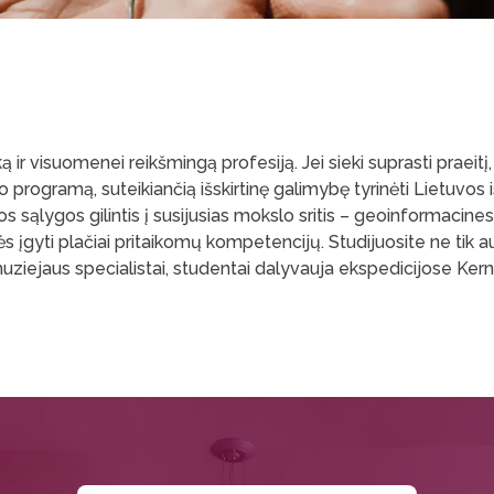
 ir visuomenei reikšmingą profesiją. Jei sieki suprasti praeitį,
o programą, suteikiančią išskirtinę galimybę tyrinėti Lietuvos 
s sąlygos gilintis į susijusias mokslo sritis – geoinformacines
 įgyti plačiai pritaikomų kompetencijų. Studijuosite ne tik au
muziejaus specialistai, studentai dalyvauja ekspedicijose Ker