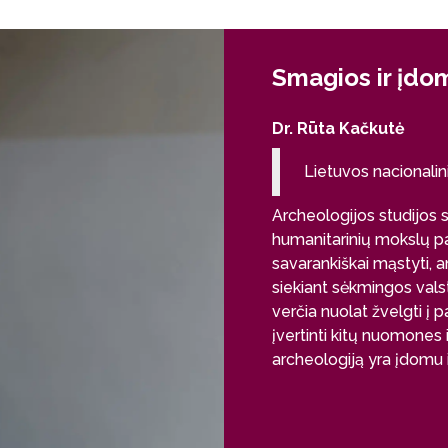
Smagios ir įdom
Dr. Rūta Kačkutė
Lietuvos nacionalin
Archeologijos studijos su
humanitarinių mokslų pa
savarankiškai mąstyti, a
siekiant sėkmingos vals
verčia nuolat žvelgti į pa
įvertinti kitų nuomones 
archeologiją yra įdomu