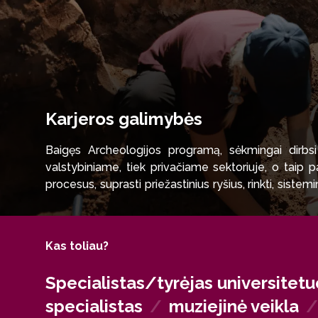
Karjeros galimybės
Baigęs Archeologijos programą, sėkmingai dirbsi 
valstybiniame, tiek privačiame sektoriuje, o taip p
procesus, suprasti priežastinius ryšius, rinkti, sistem
studijas humanitarinių ir socialinių mokslų magistran
Kas toliau?
Specialistas/tyrėjas universitet
specialistas
/
muziejinė veikla