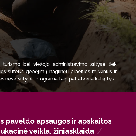
 turizmo bei viešojo administravimo srityse tiek
s suteiks gebėjimų nagrinėti praeities reiškinius ir
ofesinėse srityse. Programa taip pat atveria kelią tęsti
os paveldo apsaugos ir apskaitos
edukacinė veikla, žiniasklaida
/