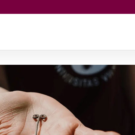
jos
/
Archeologija