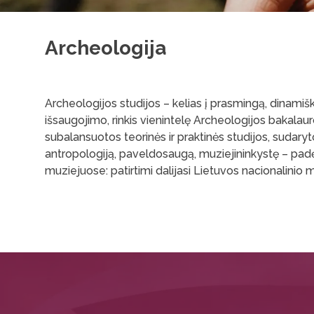
Archeologija
Archeologijos studijos – kelias į prasmingą, dinamišką
išsaugojimo, rinkis vienintelę Archeologijos bakalaur
subalansuotos teorinės ir praktinės studijos, sudaryto
antropologiją, paveldosaugą, muziejininkystę – padės
muziejuose: patirtimi dalijasi Lietuvos nacionalinio 