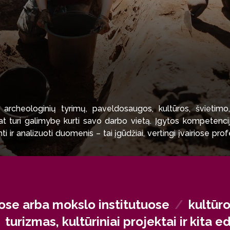
archeologinių tyrimų, paveldosaugos, kultūros, švietimo,
at turi galimybę kurti savo darbo vietą. Įgytos kompetencijo
inti ir analizuoti duomenis – tai įgūdžiai, vertingi įvairiose pr
tūroje Lietuvoje ar užsienyje.
uose arba mokslo institutuose
/
kultūr
/
turizmas, kultūriniai projektai ir kita 