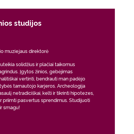
ios studijos
Pirmieji 
Dr. Karolis Mi
Archeologi
io muziejaus direktorė
Archeologijos st
teikia solidžius ir plačiai taikomus
civilizacijas ir 
grindus. Įgytos žinios, gebėjimas
metų žmonijos 
nalitiškai vertinti, bendrauti man padėjo
plika akimi, o 
tybės tarnautojo karjeros. Archeologija
saulį netradiciškai, kelti ir tikrinti hipotezes,
ir priimti pasvertus sprendimus. Studijuoti
 ir smagu!