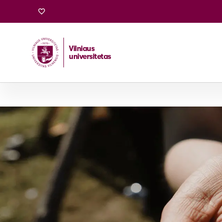
Vilniaus
universitetas
Pradžia
/
Stojantiesiems
/
Bakalauro ir vientisosios studi