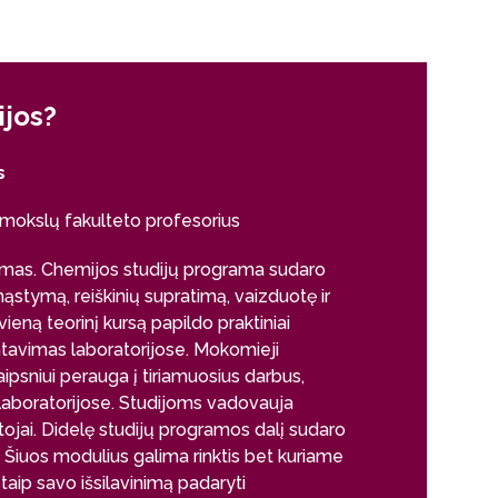
ijos?
Kodėl šio
s
dr. Toma Petr
mokslų fakulteto profesorius
Nacionalin
Cheminių t
ėjimas. Chemijos studijų programa sudaro
ąstymą, reiškinių supratimą, vaizduotę ir
Studijos Vilni
vieną teorinį kursą papildo praktiniai
suteikė tvirtą t
tavimas laboratorijose. Mokomieji
žengti į profesi
aipsniui perauga į tiriamuosius darbus,
veikloje, kur n
laboratorijose. Studijoms vadovauja
moderniomis te
tojai. Didelę studijų programos dalį sudaro
chemijos speci
. Šiuos modulius galima rinktis bet kuriame
vadovaujamas p
 taip savo išsilavinimą padaryti
platų praktinių 