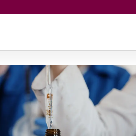
jos
/
Chemija