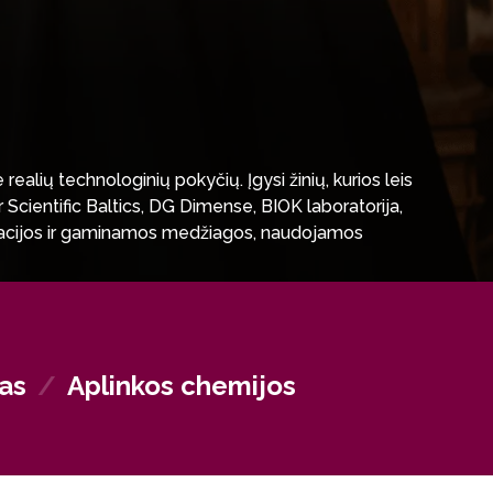
 realių technologinių pokyčių. Įgysi žinių, kurios leis
Scientific Baltics, DG Dimense, BIOK laboratorija,
novacijos ir gaminamos medžiagos, naudojamos
ie universitetų, tyrimų institutų ar įmonių R&D
 ar ministerijose. Čia pravers tavo analitinis
tas
/
Aplinkos chemijos