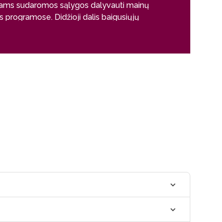
tams sudaromos sąlygos dalyvauti mainų
profesiniam au
is programose. Didžioji dalis baigusiųjų
ijas tęsia studijas magistro pakopos