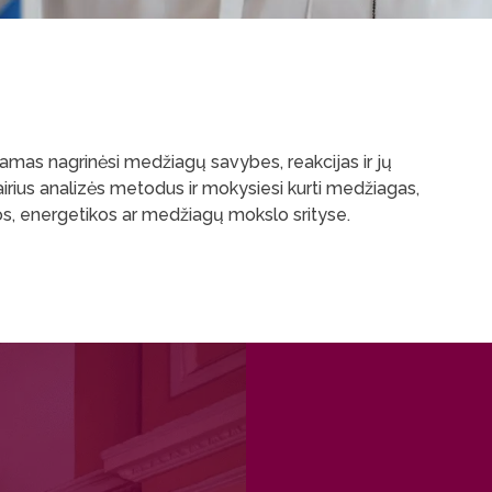
uodamas nagrinėsi medžiagų savybes, reakcijas ir jų
irius analizės metodus ir mokysiesi kurti medžiagas,
ugos, energetikos ar medžiagų mokslo srityse.