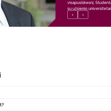
visapusiškesnį. Studen
su užsienio universiteta
chemijos bakalauro stud
programose.
i
t?