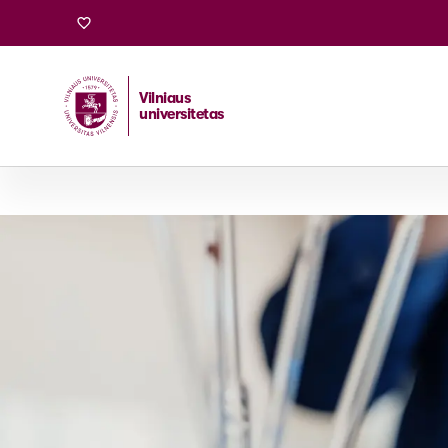
Vilniaus
universitetas
Pradžia
/
Stojantiesiems
/
Bakalauro ir vientisosios studi