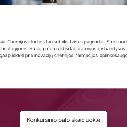
veikia, Chemijos studijos tau suteiks tvirtus pagrindus. Studij
nologijoms. Studijų metu dirbsi laboratorijose, išbandysi įva
gali prisidėti prie inovacijų chemijos, farmacijos, aplinkosa
Konkursinio balo skaičiuoklė