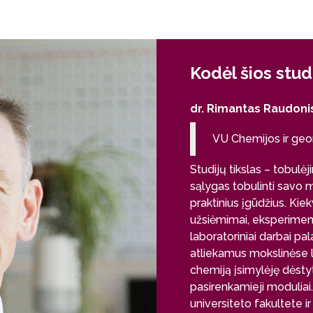
Kodėl šios stud
dr. Rimantas Raudoni
VU Chemijos ir geo
Studijų tikslas – tobul
sąlygas tobulinti savo m
praktinius įgūdžius. Kiek
užsiėmimai, eksperimen
laboratoriniai darbai pal
atliekamus mokslinėse 
chemiją įsimylėję dėsty
pasirenkamieji moduliai
universiteto fakultete ir