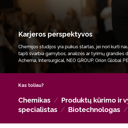
Karjeros perspektyvos
Chemijos studijos yra puikus startas, jei nori kurti na
tapti svarbia gamybos, analizės ar tyrimų grandies 
Achema, Intersurgical, NEO GROUP, Orion Global PET
visame pasaulyje.
Jei tave traukia moksliniai atradimai, galėsi tęsti stu
komandų Lietuvoje ir užsienyje.
Kas toliau?
Chemiko kompetencijos vertinamos ir viešajame sekto
Chemikas
/
Produktų kūrimo ir 
mąstymas ir gebėjimas spręsti sudėtingus uždaviniu
specialistas
/
Biotechnologas