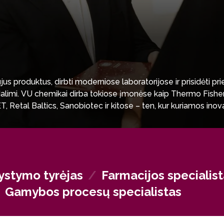
ujus produktus, dirbti moderniose laboratorijose ir prisidėti prie
dalimi. VU chemikai dirba tokiose įmonėse kaip Thermo Fisher 
, Retal Baltics, Sanobiotec ir kitose – ten, kur kuriamos i
dijas magistrantūroje ar doktorantūroje, o vėliau prisijungti pr
riuje – valstybinėse tyrimų laboratorijose, mokslo agentūrose
vystymo tyrėjas
/
Farmacijos specialis
s.
/
Gamybos procesų specialistas