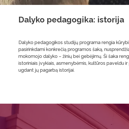
Dalyko pedagogika: istorija
Dalyko pedagogikos studijų programa rengia kūrybišk
pasirinkdami konkrečią programos šaką, nusprendžia, k
mokomojo dalyko – žinių bei gebėjimų. Ši šaka rengia 
istoriniais įvykiais, asmenybėmis, kultūros paveldu ir 
ugdant jų pagarbą istorijai.