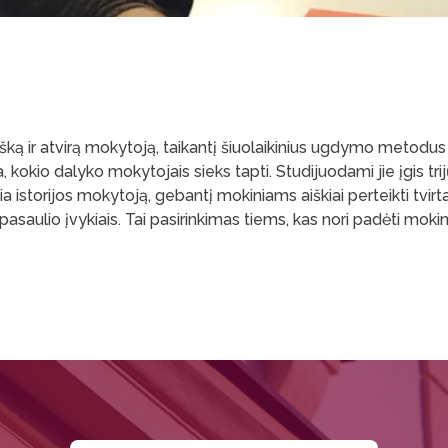
ą ir atvirą mokytoją, taikantį šiuolaikinius ugdymo metodus 
okio dalyko mokytojais sieks tapti. Studijuodami jie įgis trij
istorijos mokytoją, gebantį mokiniams aiškiai perteikti tvirta
pasaulio įvykiais. Tai pasirinkimas tiems, kas nori padėti mokin