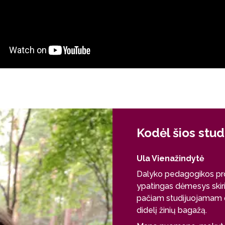
Kodėl šios stud
Ula Vienažindytė
Dalyko pedagogikos pro
ypatingas dėmesys skiri
pačiam studijuojamam dal
didelį žinių bagažą.