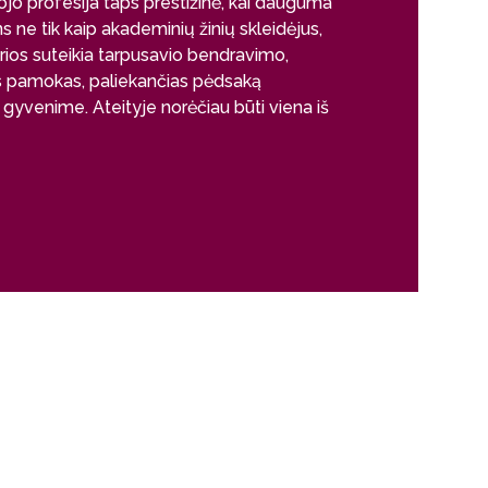
 profesija taps prestižinė, kai dauguma
mokytojas - ne 
 ne tik kaip akademinių žinių skleidėjus,
bet ir draugas,
ios suteikia tarpusavio bendravimo,
klausimu. Tokį 
os pamokas, paliekančias pėdsaką
gebantį su mokin
yvenime. Ateityje norėčiau būti viena iš
be galo patenk