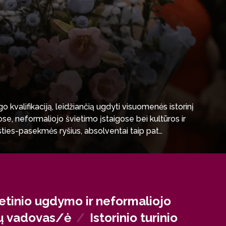
kvalifikaciją, leidžiančią ugdyti visuomenės istorinį
e, neformaliojo švietimo įstaigose bei kultūros ir
žasties-pasekmės ryšius, absolventai taip pat
sektoriuje, žiniasklaidoje, leidyklose,
ietinio ugdymo ir neformaliojo
onių vadovas/ė
/
Istorinio turinio