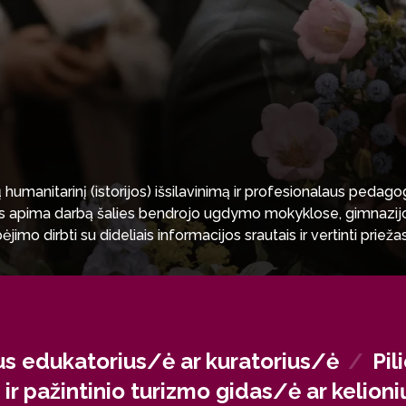
anitarinį (istorijos) išsilavinimą ir profesionalaus pedagogo 
tis apima darbą šalies bendrojo ugdymo mokyklose, gimnazijos
ėjimo dirbti su dideliais informacijos srautais ir vertinti prie
se, atminties institucijose, kultūrinio bei pažintinio turizmo 
yboje ar diplomatiniame korpuse.
s edukatorius/ė ar kuratorius/ė
/
Pil
o ir pažintinio turizmo gidas/ė ar keli