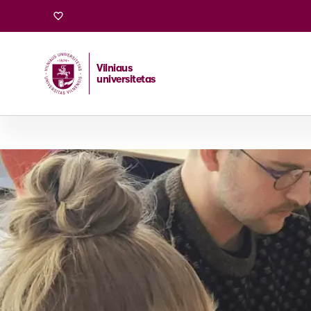
Vilniaus
universitetas
Pradžia
/
Stojantiesiems
/
Bakalauro ir vientisosios studi