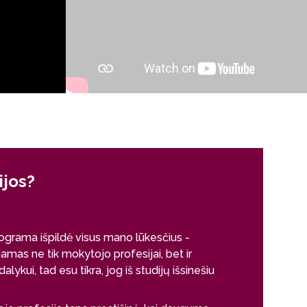
ijos?
Kodėl šio
Gabrielė Zene
grama išpildė visus mano lūkesčius -
Dalyko pedagogi
amas ne tik mokytojo profesijai, bet ir
gyvenimo kelią
ykui, tad esu tikra, jog iš studijų išsinešiu
mano asmeninis 
jaunimą - tą, ku
suprasti dalyku