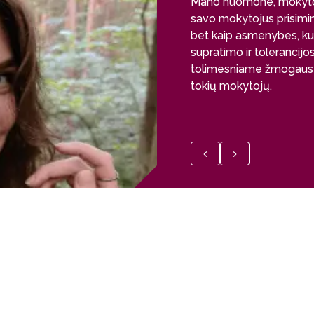
Mano nuomone, mokytojo
savo mokytojus prisimins
bet kaip asmenybes, kur
supratimo ir tolerancij
tolimesniame žmogaus g
tokių mokytojų.