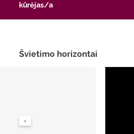
kūrėjas/a
Švietimo horizontai