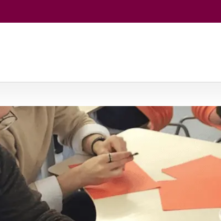
jos
/
Dalyko pedagogika: istorija