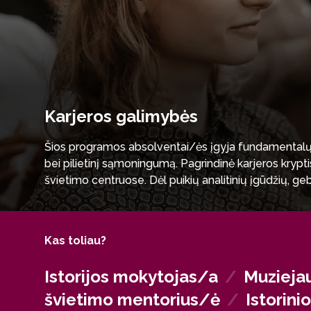
Karjeros galimybės
Šios programos absolventai/ės įgyja fundamentalų hum
bei pilietinį sąmoningumą. Pagrindinė karjeros kryp
švietimo centruose. Dėl puikių analitinių įgūdžių, geb
sėkmingai dirba už mokyklos ribų: muziejuose, archyvuo
nevyriausybinėse organizacijose bei valstybės tarn
Kas toliau?
Istorijos mokytojas/a
/
Muziejau
švietimo mentorius/ė
/
Istorini