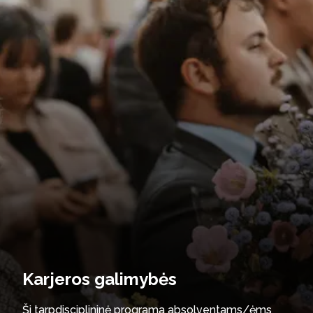
Karjeros galimybės
Ši tarpdisciplininė programa absolventams/ėms