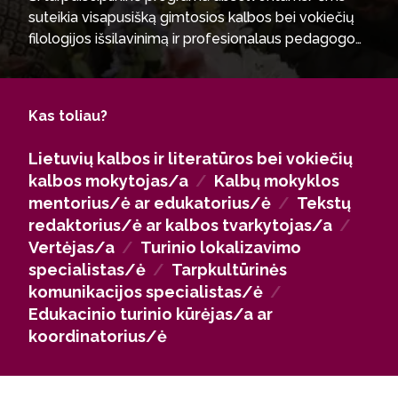
suteikia visapusišką gimtosios kalbos bei vokiečių
filologijos išsilavinimą ir profesionalaus pedagogo
kvalifikaciją. Baigus studijas, atsiveria tiesioginės
karjeros galimybės švietimo, kultūros bei mokslo
sektoriuose: šalies bendrojo ugdymo mokyklose,
Kas toliau?
gimnazijose, privačiose kalbų akademijose bei
inovatyviuose STEAM centruose. Dėl puikių abiejų
Lietuvių kalbos ir literatūros bei vokiečių
kalbų žinių, gebėjimo valdyti auditoriją ir suprasti
kalbos mokytojas/a
/
Kalbų mokyklos
tarpkultūrinės komunikacijos procesus, absolventai
mentorius/ė ar edukatorius/ė
/
Tekstų
yra labai paklausūs už mokyklos ribų – jie sėkmingai
redaktorius/ė ar kalbos tvarkytojas/a
/
dirba leidyklose, žiniasklaidoje, turizmo sektoriuje,
Vertėjas/a
/
Turinio lokalizavimo
užsienio kapitalo įmonėse bei diplomatiniame
specialistas/ė
/
Tarpkultūrinės
korpuse (pavyzdžiui, DAAD, Goethe's institute ar
komunikacijos specialistas/ė
/
ambasadose).
Edukacinio turinio kūrėjas/a ar
koordinatorius/ė