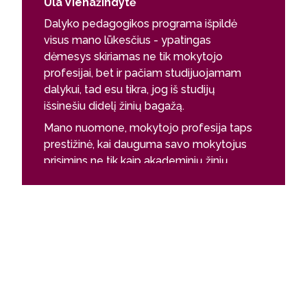
Ula Vienažindytė
Gabriel
Dalyko pedagogikos programa išpildė
Dalyko p
visus mano lūkesčius - ypatingas
jog bet 
dėmesys skiriamas ne tik mokytojo
kelią ka
profesijai, bet ir pačiam studijuojamam
bebūtų. 
dalykui, tad esu tikra, jog iš studijų
matyti au
išsinešiu didelį žinių bagažą.
jaunimą 
kritiškai
Mano nuomone, mokytojo profesija taps
iš naujo
prestižinė, kai dauguma savo mokytojus
mokytojas
prisimins ne tik kaip akademinių žinių
pamoką ir
skleidėjus, bet kaip asmenybes, kurios
draugas,
suteikia tarpusavio bendravimo,
pagelbėt
supratimo ir tolerancijos pamokas,
mokytoją
paliekančias pėdsaką tolimesniame
padedant
žmogaus gyvenime. Ateityje norėčiau
atvirai, 
būti viena iš tokių mokytojų.
be galo 