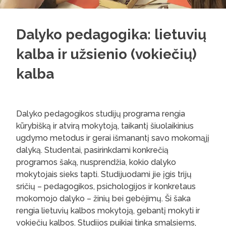
Dalyko pedagogika: lietuvių
kalba ir užsienio (vokiečių)
kalba
Dalyko pedagogikos studijų programa rengia
kūrybišką ir atvirą mokytoją, taikantį šiuolaikinius
ugdymo metodus ir gerai išmanantį savo mokomąjį
dalyką. Studentai, pasirinkdami konkrečią
programos šaką, nusprendžia, kokio dalyko
mokytojais sieks tapti. Studijuodami jie įgis trijų
sričių – pedagogikos, psichologijos ir konkretaus
mokomojo dalyko – žinių bei gebėjimų. Ši šaka
rengia lietuvių kalbos mokytoją, gebantį mokyti ir
vokiečių kalbos. Studijos puikiai tinka smalsiems,