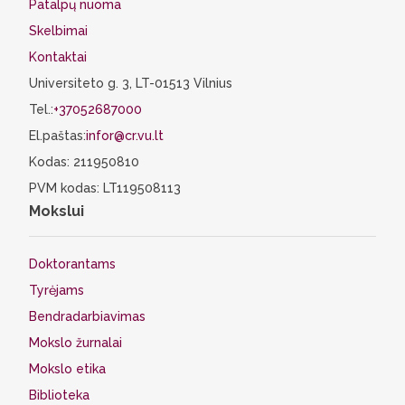
Patalpų nuoma
Skelbimai
Kontaktai
Universiteto g. 3, LT-01513 Vilnius
Tel.:
+37052687000
El.paštas:
infor@cr.vu.lt
Kodas: 211950810
PVM kodas: LT119508113
Mokslui
Doktorantams
Tyrėjams
Bendradarbiavimas
Mokslo žurnalai
Mokslo etika
Biblioteka