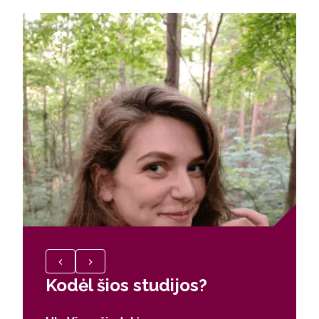
Kodėl šios studijos?
Kodėl