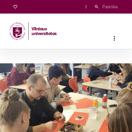
Vilniaus
universitetas
Pradžia
/
Stojantiesiems
/
Bakalauro ir vientisosios studijos
/