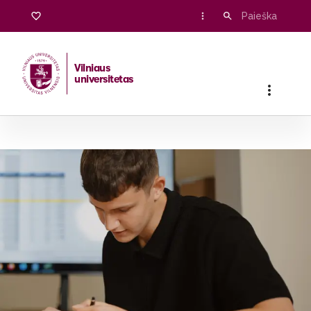
Vilniaus
universitetas
Pradžia
/
Stojantiesiems
/
Bakalauro ir vientisosios studijos
/