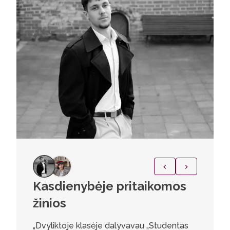
Kasdienybėje pritaikomos
Netik
žinios
stud
„Dvyliktoje klasėje dalyvavau „Studentas
Gauk ats