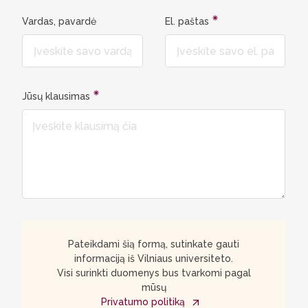
išlaidas ir daugelį dalykų pritaikyti
Vardas, pavardė
El. paštas
praktiškai.“ Justas Jakubauskas, 2 kurso
studentas
Jūsų klausimas
Pateikdami šią formą, sutinkate gauti
informaciją iš Vilniaus universiteto.
Visi surinkti duomenys bus tvarkomi pagal
mūsų
Privatumo politiką