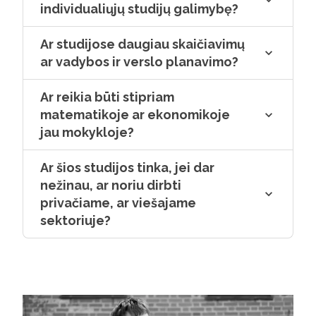
individualiųjų studijų galimybę?
daug dėmesio skiriama savarankiškam
mokymuisi, o tai leidžia efektyviai
Ar studijose daugiau skaičiavimų
planuoti savo laiką.
ar vadybos ir verslo planavimo?
Ar reikia būti stipriam
matematikoje ar ekonomikoje
jau mokykloje?
Ar šios studijos tinka, jei dar
nežinau, ar noriu dirbti
privačiame, ar viešajame
sektoriuje?