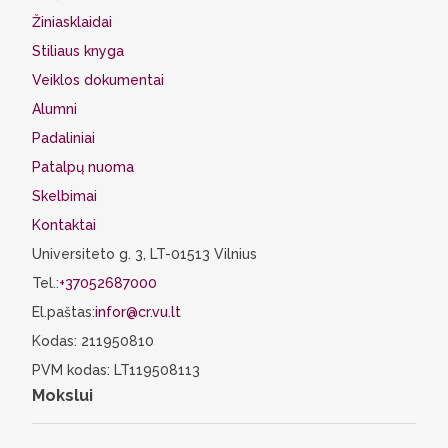
Žiniasklaidai
Stiliaus knyga
Veiklos dokumentai
Alumni
Padaliniai
Patalpų nuoma
Skelbimai
Kontaktai
Universiteto g. 3, LT-01513 Vilnius
Tel.:
+37052687000
El.paštas:
infor@cr.vu.lt
Kodas: 211950810
PVM kodas: LT119508113
Mokslui