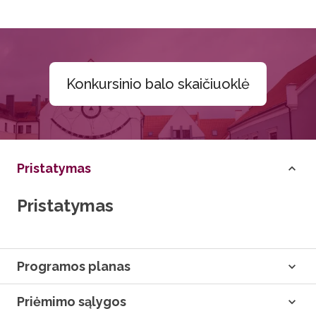
Konkursinio balo skaičiuoklė
Pristatymas
Pristatymas
Programos planas
Priėmimo sąlygos