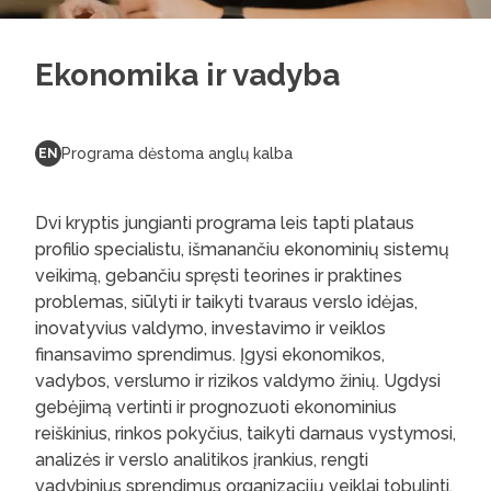
Ekonomika ir vadyba
Programa dėstoma anglų kalba
EN
Dvi kryptis jungianti programa leis tapti plataus
profilio specialistu, išmanančiu ekonominių sistemų
veikimą, gebančiu spręsti teorines ir praktines
problemas, siūlyti ir taikyti tvaraus verslo idėjas,
inovatyvius valdymo, investavimo ir veiklos
finansavimo sprendimus. Įgysi ekonomikos,
vadybos, verslumo ir rizikos valdymo žinių. Ugdysi
gebėjimą vertinti ir prognozuoti ekonominius
reiškinius, rinkos pokyčius, taikyti darnaus vystymosi,
analizės ir verslo analitikos įrankius, rengti
vadybinius sprendimus organizacijų veiklai tobulinti.