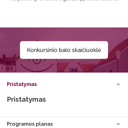
Konkursinio balo skaičiuoklė
Pristatymas
Pristatymas
Programos planas