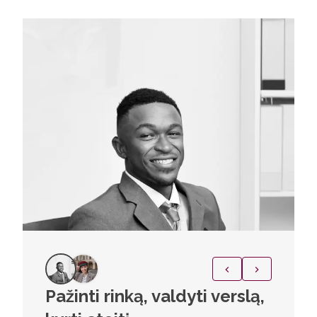
Pažinti rinką, valdyti verslą,
Netik