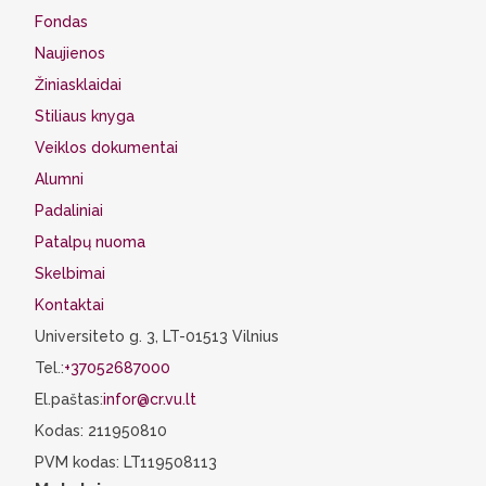
Fondas
Naujienos
Žiniasklaidai
Stiliaus knyga
Veiklos dokumentai
Alumni
Padaliniai
Patalpų nuoma
Skelbimai
Kontaktai
Universiteto g. 3, LT-01513 Vilnius
Tel.:
+37052687000
El.paštas:
infor@cr.vu.lt
Kodas: 211950810
PVM kodas: LT119508113