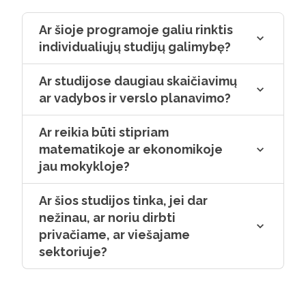
žmogiškumas ir žinojimas, kad kartu
galima viską išspręsti. Aktyviai dalyvavau
Ar šioje programoje galiu rinktis
ir studentiškose veiklose, patiko ir tai, kad
individualiųjų studijų galimybę?
daug dėmesio skiriama savarankiškam
mokymuisi, o tai leidžia efektyviai
Ar studijose daugiau skaičiavimų
planuoti savo laiką.
ar vadybos ir verslo planavimo?
Ar reikia būti stipriam
matematikoje ar ekonomikoje
jau mokykloje?
Ar šios studijos tinka, jei dar
nežinau, ar noriu dirbti
privačiame, ar viešajame
sektoriuje?