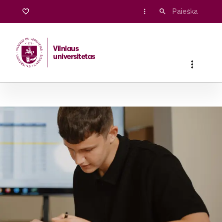
Vilniaus
universitetas
Pradžia
/
Stojantiesiems
/
Bakalauro ir vientisosios studijos
/