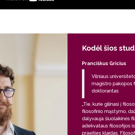
Kodėl šios stud
Pranciškus Gricius
Vilniaus universitet
magistro pakopos fi
doktorantas
„Tie, kurie gilinasi į fil
filosofinio mąstymo, dažn
dalyvauja šiuolaikinės f
adekvataus filosofijos i
praeities klaidas. Filoso