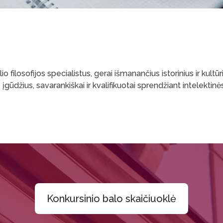
lio filosofijos specialistus, gerai išmanančius istorinius ir kul
mo įgūdžius, savarankiškai ir kvalifikuotai sprendžiant intelektinė
Konkursinio balo skaičiuoklė