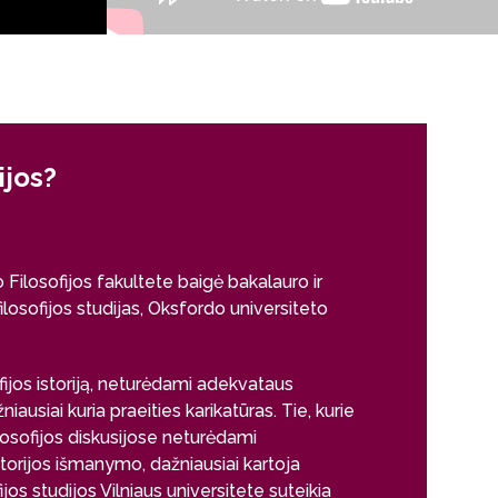
ijos?
Kodėl šio
Kornelijus St
o Filosofijos fakultete baigė bakalauro ir
Vilniaus un
losofijos studijas, Oksfordo universiteto
pakopos fil
„Mąstymo struktū
osofijos istoriją, neturėdami adekvataus
filosofija, per
iausiai kuria praeities karikatūras. Tie, kurie
analitinę filoso
ilosofijos diskusijose neturėdami
besikartojanči
storijos išmanymo, dažniausiai kartoja
užduotys scenar
fijos studijos Vilniaus universitete suteikia