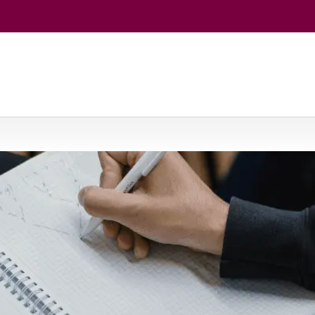
jos
/
Filosofija