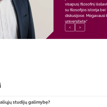
visapusį filosofinį išsil
su filosofijos istorija be
diskusijose. Mėgavausi ki
universitete.“
i
ualiųjų studijų galimybę?