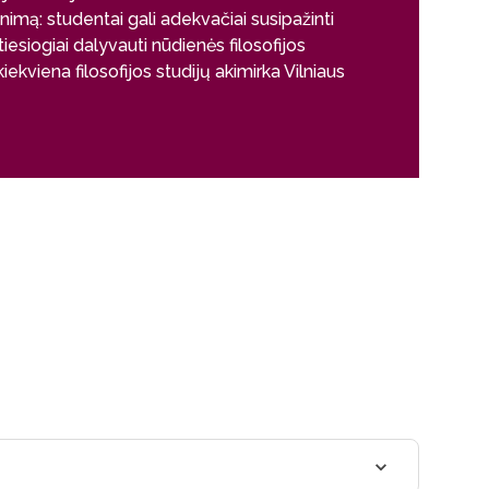
Iš interviu LRT
avinimą: studentai gali adekvačiai susipažinti
turime žiauriai 
i tiesiogiai dalyvauti nūdienės filosofijos
ekviena filosofijos studijų akimirka Vilniaus