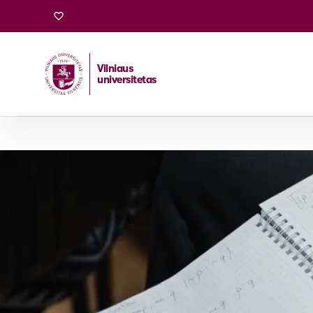
Vilniaus
universitetas
Pradžia
/
Stojantiesiems
/
Bakalauro ir vientisosios studi