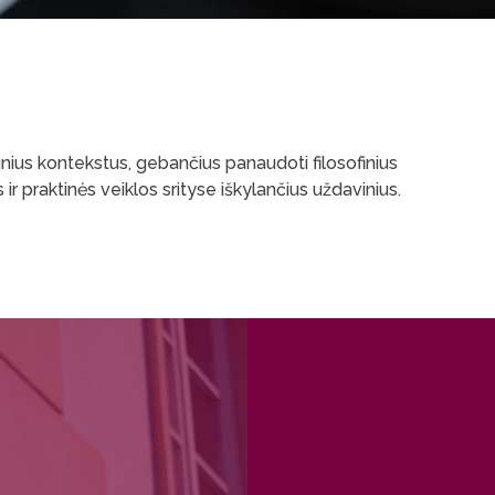
tūrinius kontekstus, gebančius panaudoti filosofinius
s ir praktinės veiklos srityse iškylančius uždavinius.