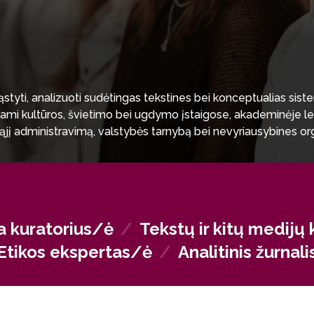
styti, analizuoti sudėtingas tekstines bei konceptualias sistem
iami kultūros, švietimo bei ugdymo įstaigose, akademinėje le
iešąjį administravimą, valstybės tarnybą bei nevyriausybines o
ktoriuje – nuo bankininkystės iki reklamos, pardavimų ar viešųj
us procesus ir komunikaciją.
a kuratorius/ė
/
Tekstų ir kitų medijų 
Etikos ekspertas/ė
/
Analitinis žurnal