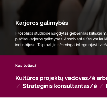
Karjeros galimybės
Filosofijos studijose išugdytas gebėjimas kritiškai mą
plačias karjeros galimybes. Absolventai/ės yra lauk
industrijose. Taip pat jie sėkmingai integruojasi į v
spręsti problemas yra kritiškai svarbus. Privačiame se
vertinami dėl gebėjimo valdyti sudėtingus strategini
Kas toliau?
Kultūros projektų vadovas/ė arb
/
Strateginis konsultantas/ė
/