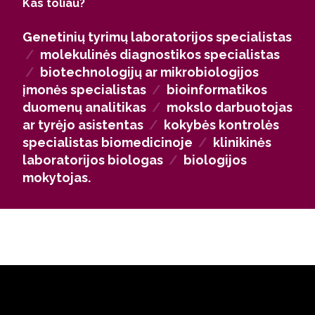
Kas toliau?
sektoriuje – tokiose organizacijose kaip „Thermo
Fisher Scientific Baltics“, „Biotechpharma“, „Interlux“,
Genetinių tyrimų laboratorijos specialistas
VU ligoninės Santaros klinikos ar Nacionalinis vėžio
/
molekulinės diagnostikos specialistas
institutas. Įgijus pedagoginį pasirengimą, galima
/
biotechnologijų ar mikrobiologijos
dirbti biologijos mokytoju ir prisidėti prie jaunųjų
įmonės specialistas
/
bioinformatikos
tyrėjų ugdymo.
duomenų analitikas
/
mokslo darbuotojas
ar tyrėjo asistentas
/
kokybės kontrolės
specialistas biomedicinoje
/
klinikinės
laboratorijos biologas
/
biologijos
mokytojas.