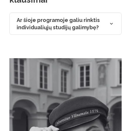
komandoje, bet ir buvo vienas esminių
dalykų. Apskritai genetikos specialybės
studentai gali rinktis karjerą tiek
Ar šioje programoje galiu rinktis
laboratorijose, tiek pramonės įmonėse,
individualiųjų studijų galimybę?
kur poreikis šiuo metu yra didelis,
kadangi šiuolaikinė biofarmacija
orientuojasi į genetiškai pagrįstus tokių
ligų kaip vėžys, Alzheimerio liga,
psoriazė, kraujotakos ligos ir pan.
taikinius.
Greta Malčiauskaitė
Genetikos absolventė, „Amgen“ Europos
būstinės Šveicarijoje strateginio
planavimo ir valdymo vyresnioji partnerė