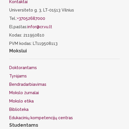
Kontaktai
Universiteto g. 3, LT-01513 Vilnius
Tel.:
+37052687000
El.paštas:
infor@cr.vu.lt
Kodas: 211950810
PVM kodas: LT119508113
Mokslui
Doktorantams
Tyrėjams
Bendradarbiavimas
Mokslo žurnalai
Mokslo etika
Biblioteka
Edukacinių kompetencijų centras
Studentams