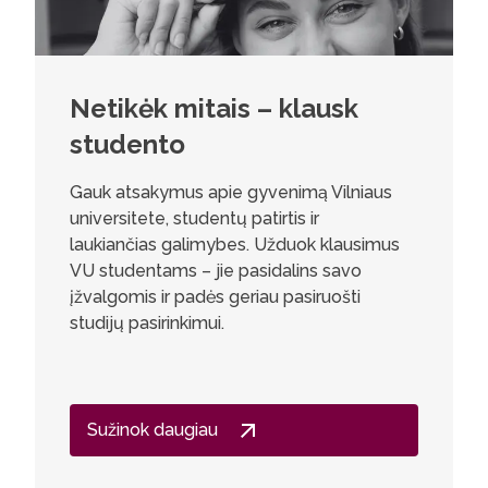
Netikėk mitais – klausk
studento
Gauk atsakymus apie gyvenimą Vilniaus
universitete, studentų patirtis ir
laukiančias galimybes. Užduok klausimus
VU studentams – jie pasidalins savo
įžvalgomis ir padės geriau pasiruošti
studijų pasirinkimui.
Sužinok daugiau