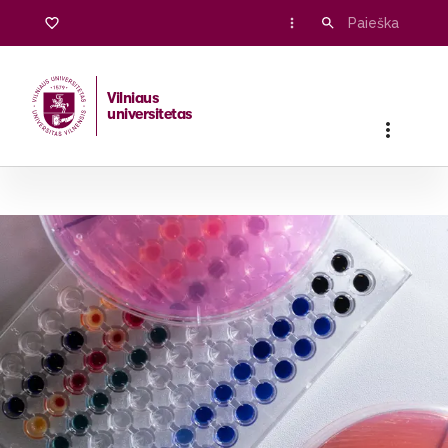
Vilniaus
universitetas
Pradžia
/
Stojantiesiems
/
Bakalauro ir vientisosios studijos
/