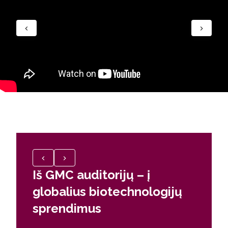
Iš GMC auditorijų – į
Moksl
globalius biotechnologijų
pasla
sprendimus
Studijuo
savo srit