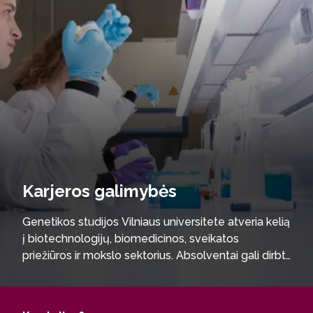
Karjeros galimybės
Genetikos studijos Vilniaus universitete atveria kelią
į biotechnologijų, biomedicinos, sveikatos
priežiūros ir mokslo sektorius. Absolventai gali dirbti
biotechnologijos ir mikrobiologijos pramonės
įmonėse, mokslo institutuose, klinikinėse ir
diagnostinėse laboratorijose bei privačiame