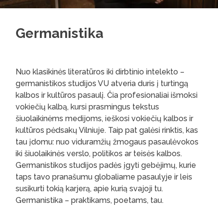
Germanistika
Nuo klasikinės literatūros iki dirbtinio intelekto –
germanistikos studijos VU atveria duris į turtingą
kalbos ir kultūros pasaulį. Čia profesionaliai išmoksi
vokiečių kalbą, kursi prasmingus tekstus
šiuolaikinėms medijoms, ieškosi vokiečių kalbos ir
kultūros pėdsakų Vilniuje. Taip pat galėsi rinktis, kas
tau įdomu: nuo viduramžių žmogaus pasaulėvokos
iki šiuolaikinės verslo, politikos ar teisės kalbos.
Germanistikos studijos padės įgyti gebėjimų, kurie
taps tavo pranašumu globaliame pasaulyje ir leis
susikurti tokią karjerą, apie kurią svajoji tu.
Germanistika – praktikams, poetams, tau.