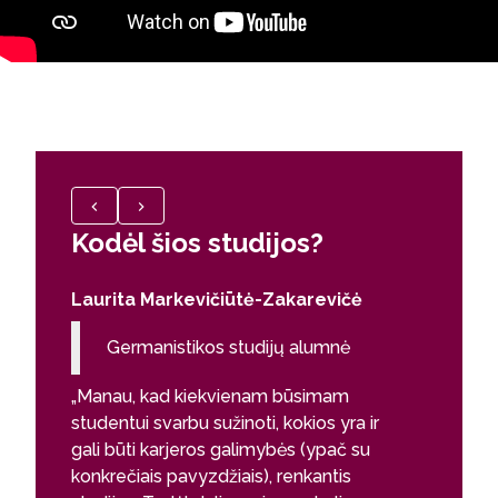
Kodėl šios studijos?
Kodėl
Laurita Markevičiūtė-Zakarevičė
doc. dr
Germanistikos studijų alumnė
Voki
voki
„Manau, kad kiekvienam būsimam
studentui svarbu sužinoti, kokios yra ir
Germanis
gali būti karjeros galimybės (ypač su
universi
konkrečiais pavyzdžiais), renkantis
puikiai i