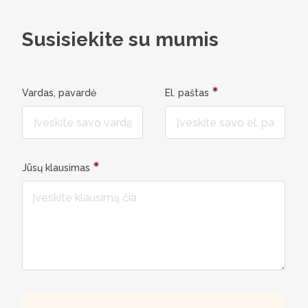
filologij
tas, kuri
Susisiekite su mumis
Vardas, pavardė
El. paštas
Jūsų klausimas