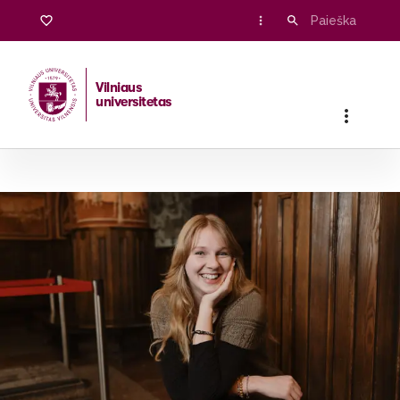
Vilniaus
universitetas
Pradžia
/
Stojantiesiems
/
Bakalauro ir vientisosios studijos
/