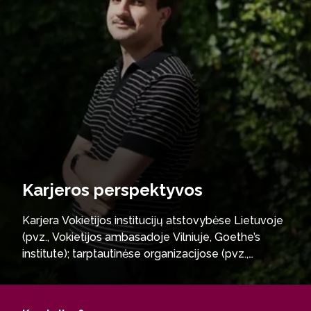
Karjeros perspektyvos
Karjera Vokietijos institucijų atstovybėse Lietuvoje
(pvz., Vokietijos ambasadoje Vilniuje, Goethe’s
institute); tarptautinėse organizacijose (pvz.,
Konrado Adenauerio fonde, DBJW fonde); kultūros
ir švietimo įstaigose (pvz., gimnazijose, kalbų
mokyklose, kolegijose ir universitetuose); vertimų