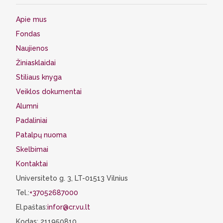
Apie mus
Fondas
Naujienos
Žiniasklaidai
Stiliaus knyga
Veiklos dokumentai
Alumni
Padaliniai
Patalpų nuoma
Skelbimai
Kontaktai
Universiteto g. 3, LT-01513 Vilnius
Tel.:
+37052687000
El.paštas:
infor@cr.vu.lt
Kodas: 211950810