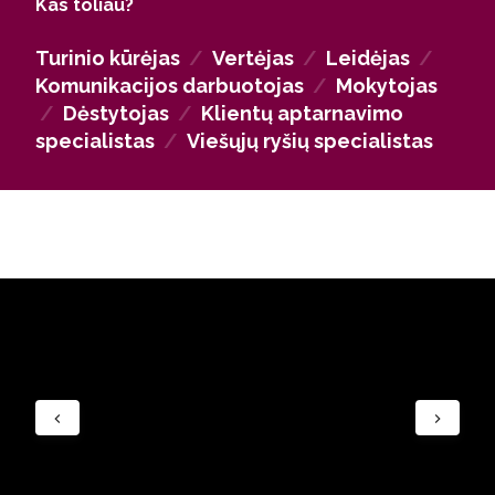
Kas toliau?
biuruose, leidyklose; turizmo / kelionių agentūrose,
viešbučiuose; Lietuvos ir užsienio kapitalo verslo ir
Turinio kūrėjas
/
Vertėjas
/
Leidėjas
/
paslaugų įmonėse (pvz., bankuose, logistikos
Komunikacijos darbuotojas
/
Mokytojas
įmonėse, shared service center); valstybinėse ir
/
Dėstytojas
/
Klientų aptarnavimo
viešosiose įstaigose; taip pat savarankiška veikla.
specialistas
/
Viešųjų ryšių specialistas