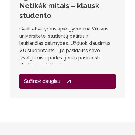
Netikėk mitais – klausk
Laura
studento
kurso
prog
Gauk atsakymus apie gyvenimą Vilniaus
universitete, studentų patirtis ir
Vokiečių
laukiančias galimybes. Užduok klausimus
pirmų di
VU studentams – jie pasidalins savo
esu savo
įžvalgomis ir padės geriau pasiruošti
draugus
studijų pasirinkimui.
dėstytoju
Pradėjus
Sužinok daugiau
atsivėrė
Lietuvoj
studijų 
Vokietiją
supratau,
tarpinin
vokiečių
patirtis 