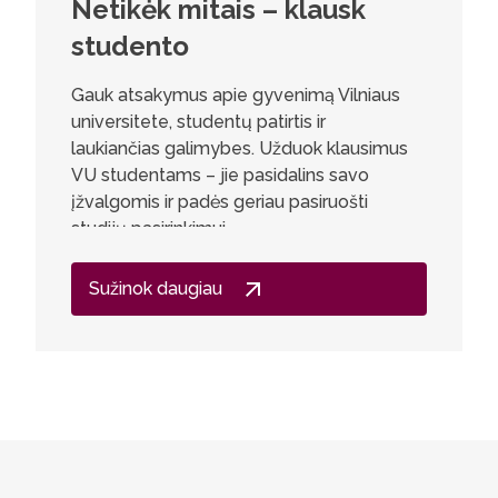
Netikėk mitais – klausk
Techn
studento
saug
Gauk atsakymus apie gyvenimą Vilniaus
„Aistra 
universitete, studentų patirtis ir
kiberneti
laukiančias galimybes. Užduok klausimus
žinių apie
VU studentams – jie pasidalins savo
technolo
įžvalgomis ir padės geriau pasiruošti
architek
studijų pasirinkimui.
srauto.“
Sužinok daugiau