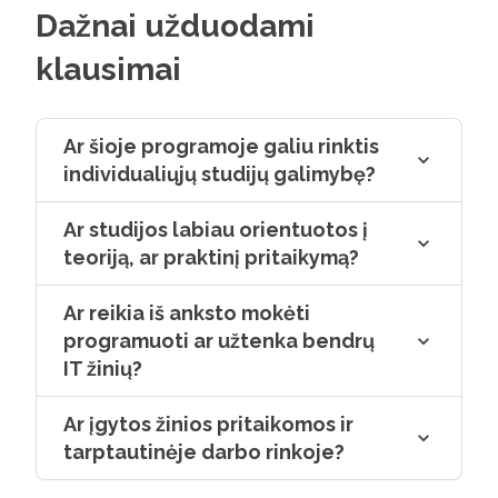
Dažnai užduodami
Partn. prof. dr. Darius Dilijonas
klausimai
Studijų programos dėstytojas
Ar šioje programoje galiu rinktis
individualiųjų studijų galimybę?
Ar studijos labiau orientuotos į
teoriją, ar praktinį pritaikymą?
Ar reikia iš anksto mokėti
programuoti ar užtenka bendrų
IT žinių?
Ar įgytos žinios pritaikomos ir
tarptautinėje darbo rinkoje?