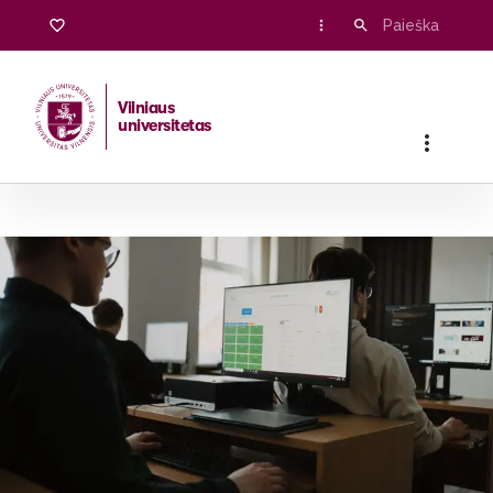
Vilniaus
universitetas
Pradžia
/
Stojantiesiems
/
Bakalauro ir vientisosios studijos
/