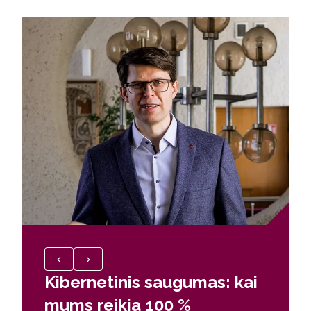
Kibernetinis saugumas: kai
Studi
mums reikia 100 %
gyven