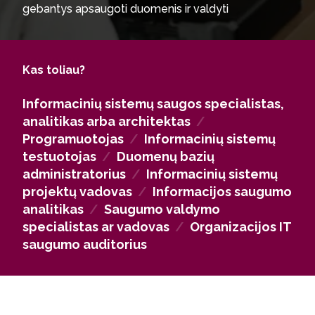
gebantys apsaugoti duomenis ir valdyti
informacines sistemas. Tavęs laukia karjera tiek
verslo įmonėse, tiek valstybės institucijose – galėsi
dirbti informacinių sistemų saugos specialistu,
Kas toliau?
analitiku, architektu, programuotoju, testuotoju,
duomenų bazių administratoriumi ar projektų
Informacinių sistemų saugos specialistas,
vadovu.
analitikas arba architektas
/
Programuotojas
/
Informacinių sistemų
Taip pat galėsi tapti informacijos saugumo analitiku,
testuotojas
/
Duomenų bazių
auditoriumi ar saugumo valdymo vadovu,
administratorius
/
Informacinių sistemų
konsultuoti organizacijas arba kurti ir prižiūrėti
projektų vadovas
/
Informacijos saugumo
saugias informacines sistemas. Įgytos žinios atvers
analitikas
/
Saugumo valdymo
kelią darbui tokiose įmonėse kaip DXC Technology,
specialistas ar vadovas
/
Organizacijos IT
Telesoftas, Hnit-Baltic, Critical Security, Blue
saugumo auditorius
Solutions ar kitose Lietuvos ir tarptautinėse IT
bendrovėse.