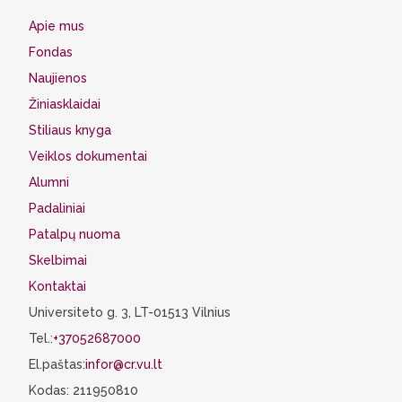
Apie mus
Fondas
Naujienos
Žiniasklaidai
Stiliaus knyga
Veiklos dokumentai
Alumni
Padaliniai
Patalpų nuoma
Skelbimai
Kontaktai
Universiteto g. 3, LT-01513 Vilnius
Tel.:
+37052687000
El.paštas:
infor@cr.vu.lt
Kodas: 211950810