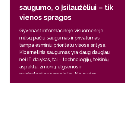
saugumo, o įsilaužėliui – tik
Norėjau 
vienos spragos
formuoja
suteikė m
Gyvenant informacinėje visuomenėje
saugius,
mūsų pačių saugumas ir privatumas
sprendim
tampa esminiu prioritetu visose srityse.
pirmyn.
Kibernetinis saugumas yra daug daugiau
nei IT dalykas, tai – technologijų, teisinių
Turan G
aspektų, žmonių elgsenos ir
psichologijos samplaika. Neįgudęs
Studijų 
programišius bando laužti sistemas, o
Technol
profesionalai „laužia“ žmones.
Londono 
Kuriuo iš jų norėtum tapti tu? Mes, IT
saugumo specialistai, turime viską atlikti
šimtu procentų teisingai bet kurioje
situacijoje, nes įsilaužėliui pakanka rasti
tik vieną spragą, – štai kokia yra
kibernetinės saugos esmė.