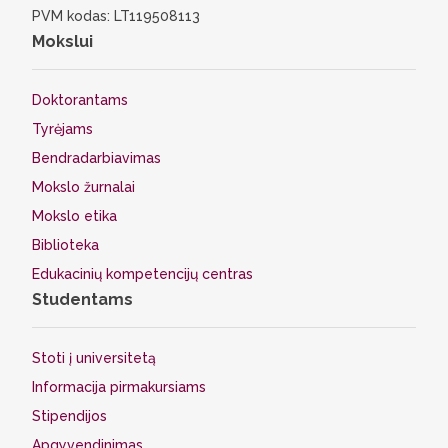
PVM kodas: LT119508113
Mokslui
Doktorantams
Tyrėjams
Bendradarbiavimas
Mokslo žurnalai
Mokslo etika
Biblioteka
Edukacinių kompetencijų centras
Studentams
Stoti į universitetą
Informacija pirmakursiams
Stipendijos
Apgyvendinimas