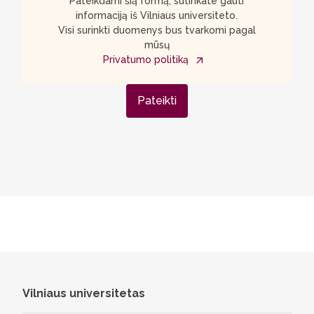
Pateikdami šią formą, sutinkate gauti
informaciją iš Vilniaus universiteto.
Visi surinkti duomenys bus tvarkomi pagal
mūsų
Privatumo politiką
Pateikti
Vilniaus universitetas